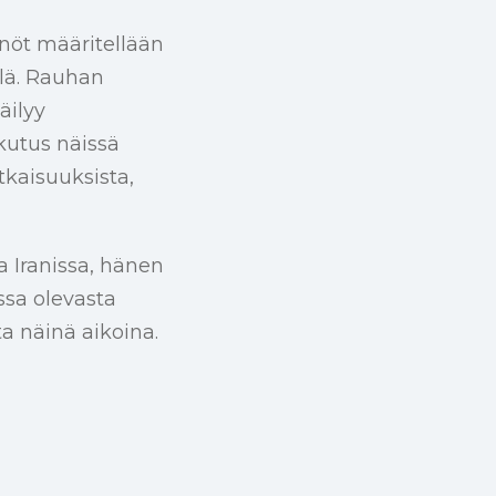
nnöt määritellään
illä. Rauhan
äilyy
kutus näissä
tkaisuuksista,
 Iranissa, hänen
ssa olevasta
a näinä aikoina.