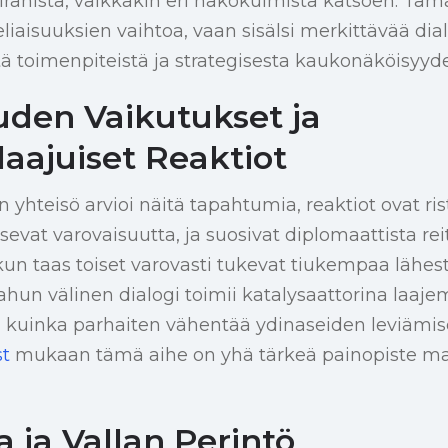
Iranista, vaikkakin eri näkökulmista katsoen. Tä
liaisuuksien vaihtoa, vaan sisälsi merkittävää dia
ä toimenpiteistä ja strategisesta kaukonäköisyyde
uden Vaikutukset ja
aajuiset Reaktiot
yhteisö arvioi näitä tapahtumia, reaktiot ovat risti
vat varovaisuutta, ja suosivat diplomaattista reitt
, kun taas toiset varovasti tukevat tiukempaa lähe
hun välinen dialogi toimii katalysaattorina laaje
ä, kuinka parhaiten vähentää ydinaseiden leviämisee
st
mukaan tämä aihe on yhä tärkeä painopiste ma
 ja Vallan Perintö