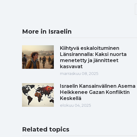
More in Israelin
Kiihtyvä eskaloituminen
Länsirannalla: Kaksi nuorta
menetetty ja jännitteet
kasvavat
marraskuu 08, 2025
Israelin Kansainvälinen Asema
Heikkenee Gazan Konfliktin
Keskellä
elokuu 04, 2025
Related topics