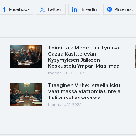
Facebook
Twitter
Linkedin
Pinterest
Toimittaja Menettää Työnsä
Gazaa Käsittelevän
Kysymyksen Jälkeen –
Keskustelu Ympäri Maailmaa
marraskuu 05, 2025
Traaginen Virhe: Israelin Isku
Vaatimassa Viattomia Uhreja
Tulitaukohässäkässä
heinäkuu 15, 2025