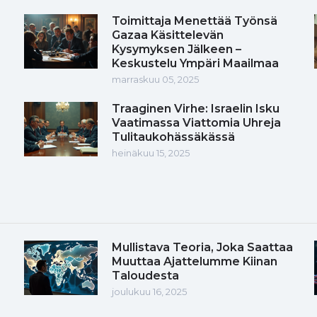
Toimittaja Menettää Työnsä
Gazaa Käsittelevän
Kysymyksen Jälkeen –
Keskustelu Ympäri Maailmaa
marraskuu 05, 2025
Traaginen Virhe: Israelin Isku
Vaatimassa Viattomia Uhreja
Tulitaukohässäkässä
heinäkuu 15, 2025
Mullistava Teoria, Joka Saattaa
Muuttaa Ajattelumme Kiinan
Taloudesta
joulukuu 16, 2025