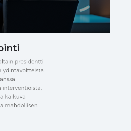
inti
tain presidentti
ydintavoitteista.
kanssa
 interventioista,
sa kaikuva
ja mahdollisen