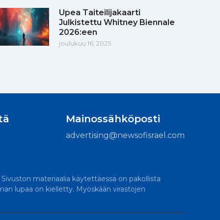
Upea Taiteilijakaarti
Julkistettu Whitney Biennale
2026:een
joulukuu 16, 2025
tä
Mainossähköposti
advertising@newsofisrael.com
. Sivuston materiaalia käytettäessä on pakollista
lman lupaa on kielletty. Myöskään virastojen