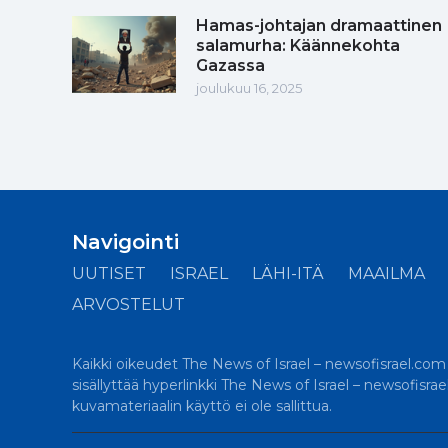
Hamas-johtajan dramaattinen
salamurha: Käännekohta
Gazassa
joulukuu 16, 2025
Navigointi
UUTISET
ISRAEL
LÄHI-ITÄ
MAAILMA
ARVOSTELUT
Kaikki oikeudet The News of Israel – newsofisrael.com -s
sisällyttää hyperlinkki The News of Israel – newsofisra
kuvamateriaalin käyttö ei ole sallittua.