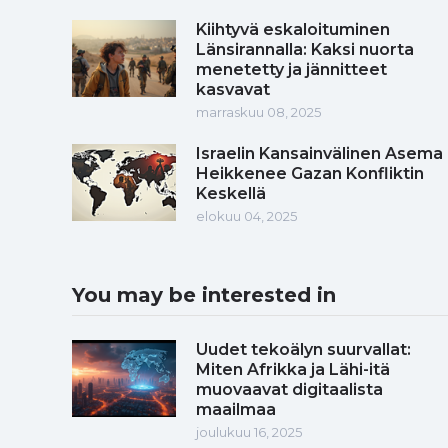
Kiihtyvä eskaloituminen
Länsirannalla: Kaksi nuorta
menetetty ja jännitteet
kasvavat
marraskuu 08, 2025
Israelin Kansainvälinen Asema
Heikkenee Gazan Konfliktin
Keskellä
elokuu 04, 2025
You may be interested in
Uudet tekoälyn suurvallat:
Miten Afrikka ja Lähi-itä
muovaavat digitaalista
maailmaa
joulukuu 16, 2025