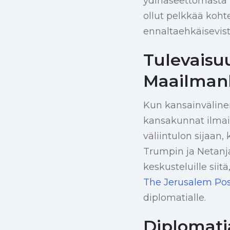
ydinaseettomasta 
ollut pelkkää kohte
ennaltaehkäisevist
Tulevaisu
Maailmanl
Kun kansainvälinen 
kansakunnat ilmaise
väliintulon sijaan
Trumpin ja Netanja
keskusteluille siit
The Jerusalem Po
diplomatialle.
Diplomatia