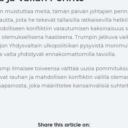
in muistuttaa meitä, tämän päivän johtajien peri
utta, joita he tekevät tällaisilla ratkaisevilla hetk
olliseen konfliktiin varautumisen kaksinaisuus s
e olemuksellisena haasteena. Trumpin jatkuva vai
jon Yhdysvaltain ulkopolitiikan pysyvistä monimu
a valta yhdistyvät ennakoimattomilla tavoilla.
ump ilmaisee toiveensa välttää uusia pommituksia
at rauhan ja mahdollisen konfliktin välillä olema
sapainosta, joka määrittelee kansainvälisiä suhteit
Share this article on: