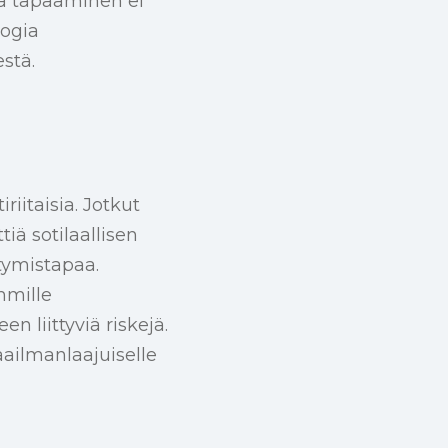
mä tapaaminen ei
logia
stä.
riitaisia. Jotkut
iä sotilaallisen
stymistapaa.
mmille
n liittyviä riskejä.
ailmanlaajuiselle