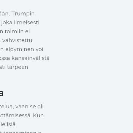
tään, Trumpin
joka ilmeisesti
n toimiin ei
 vahvistettu
ien elpyminen voi
ossa kansainvälistä
sti tarpeen
a
lua, vaan se oli
yttämisessä. Kun
elisiä