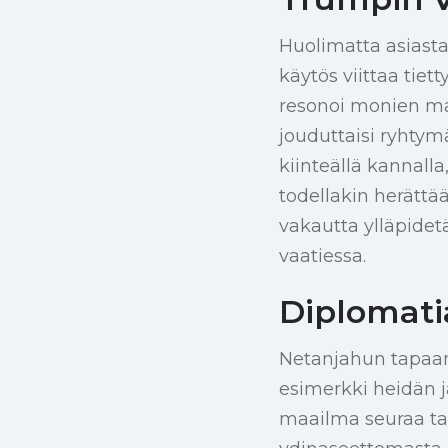
Huolimatta asiast
käytös viittaa tie
resonoi monien maa
jouduttaisi ryhty
kiinteällä kannall
todellakin herättä
vakautta ylläpidet
vaatiessa.
Diplomati
Netanjahun tapaam
esimerkki heidän j
maailma seuraa tar