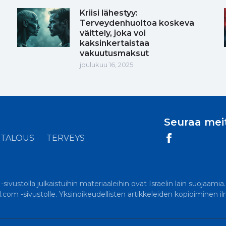
Kriisi lähestyy:
Terveydenhuoltoa koskeva
väittely, joka voi
kaksinkertaistaa
vakuutusmaksut
joulukuu 16, 2025
Seuraa mei
TALOUS
TERVEYS
ivustolla julkaistuihin materiaaleihin ovat Israelin lain suojaamia
el.com -sivustolle. Yksinoikeudellisten artikkeleiden kopioiminen i