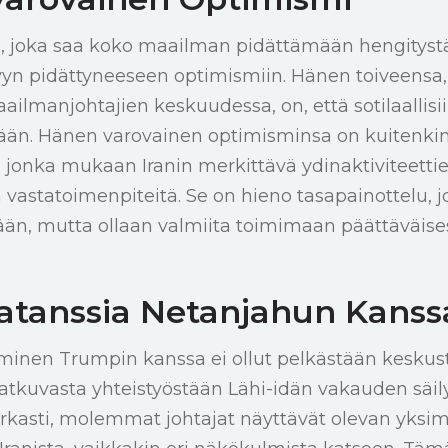
a, joka saa koko maailman pidättämään hengitys
ttyyn pidättyneeseen optimismiin. Hänen toiveensa, 
ilmanjohtajien keskuudessa, on, että sotilaallisii
mään. Hänen varovainen optimisminsa on kuitenkin
a, jonka mukaan Iranin merkittävä ydinaktiviteett
ä vastatoimenpiteitä. Se on hieno tasapainottelu, j
ään, mutta ollaan valmiita toimimaan päättäväise
atanssia Netanjahun Kanss
inen Trumpin kanssa ei ollut pelkästään keskuste
atkuvasta yhteistyöstään Lähi-idän vakauden säil
kasti, molemmat johtajat näyttävät olevan yksimi