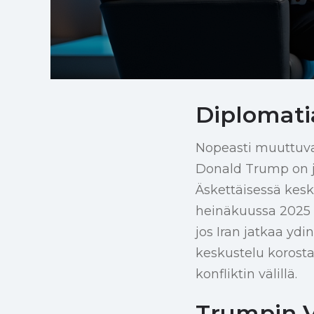
Diplomati
Nopeasti muuttuva
Donald Trump on jä
Äskettäisessä kes
heinäkuussa 2025 Tr
jos Iran jatkaa yd
keskustelu korosta
konfliktin välillä.
Trumpin V