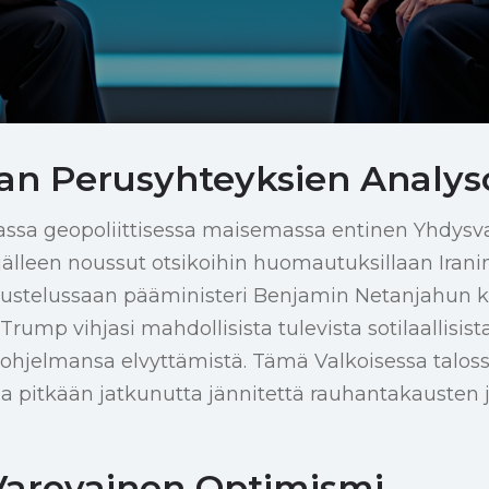
an Perusyhteyksien Analyso
ssa geopoliittisessa maisemassa entinen Yhdysval
lleen noussut otsikoihin huomautuksillaan Iranin 
kustelussaan pääministeri Benjamin Netanjahun 
ump vihjasi mahdollisista tulevista sotilaallisista
inohjelmansa elvyttämistä. Tämä Valkoisessa talos
a pitkään jatkunutta jännitettä rauhantakausten 
arovainen Optimismi