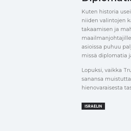
Kuten historia use
niiden valintojen ka
takaamisen ja mahd
maailmanjohtajill
asioissa puhuu pal
missä diplomatia j
Lopuksi, vaikka Tr
sanansa muistuttav
hienovaraisesta ta
ISRAELIN