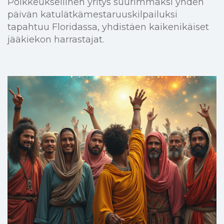
Poikkeuksellinen yritys suurimmaksi yhden
päivän katulätkämestaruuskilpailuksi
tapahtuu Floridassa, yhdistäen kaikenikäiset
jääkiekon harrastajat.