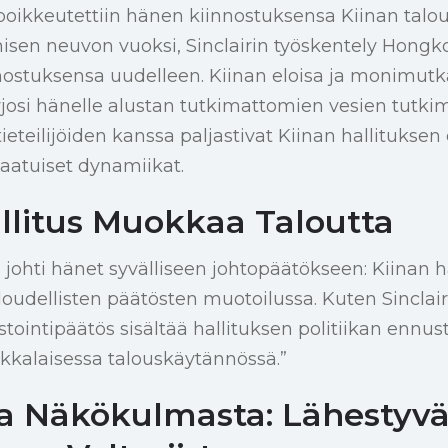
poikkeutettiin hänen kiinnostuksensa Kiinan talo
isen neuvon vuoksi, Sinclairin työskentely Hongko
nostuksensa uudelleen. Kiinan eloisa ja monimut
osi hänelle alustan tutkimattomien vesien tutkim
tieteilijöiden kanssa paljastivat Kiinan hallituks
laatuiset dynamiikat.
llitus Muokkaa Taloutta
s johti hänet syvälliseen johtopäätökseen: Kiinan h
loudellisten päätösten muotoilussa. Kuten Sinclair
tointipäätös sisältää hallituksen politiikan ennu
ikkalaisessa talouskäytännössä.”
ta Näkökulmasta: Lähestyv