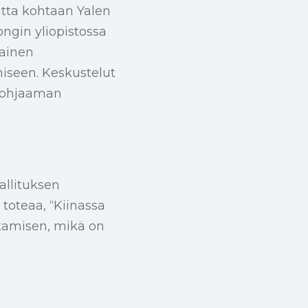
utta kohtaan Yalen
ngin yliopistossa
kainen
iseen. Keskustelut
en ohjaaman
allituksen
 toteaa, “Kiinassa
stamisen, mikä on
ä