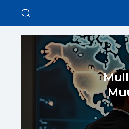
Mull
Muu