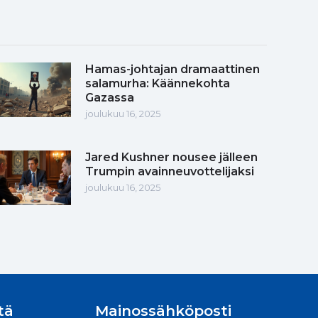
Hamas-johtajan dramaattinen
salamurha: Käännekohta
Gazassa
joulukuu 16, 2025
Jared Kushner nousee jälleen
Trumpin avainneuvottelijaksi
joulukuu 16, 2025
tä
Mainossähköposti