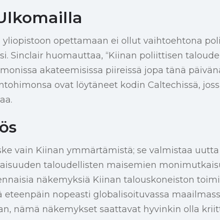
Ulkomailla
liopistoon opettamaan ei ollut vaihtoehtona poli
. Sinclair huomauttaa, “Kiinan poliittisen taloude
monissa akateemisissa piireissä jopa tänä päivän
intohimonsa ovat löytäneet kodin Caltechissä, joss
aa.
ös
koske vain Kiinan ymmärtämistä; se valmistaa uutt
vaisuuden taloudellisten maisemien monimutkai
lennaisia näkemyksiä Kiinan talouskoneiston toimi
jä eteenpäin nopeasti globalisoituvassa maailmas
an, nämä näkemykset saattavat hyvinkin olla kriit