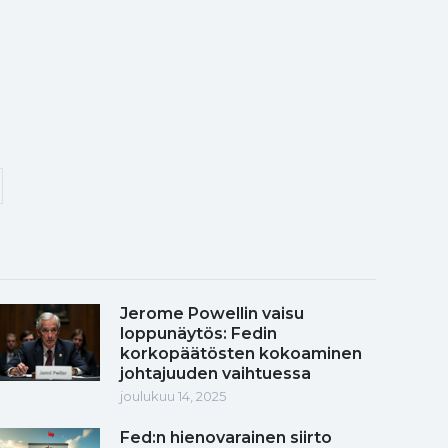
Jerome Powellin vaisu
loppunäytös: Fedin
korkopäätösten kokoaminen
johtajuuden vaihtuessa
joulukuu 14, 2025
Fed:n hienovarainen siirto