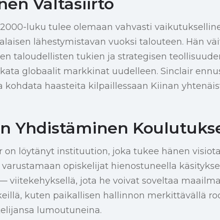
nen Valtasiirto
 2000-luku tulee olemaan vahvasti vaikutukselli
nalaisen lähestymistavan vuoksi talouteen. Hän väit
en taloudellisten tukien ja strategisen teollisuud
kata globaalit markkinat uudelleen. Sinclair ennus
a kohdata haasteita kilpaillessaan Kiinan yhtenäis
en Yhdistäminen Koulutuks
r on löytänyt instituution, joka tukee hänen visio
 varustamaan opiskelijat hienostuneella käsitykse
— viitekehyksellä, jota he voivat soveltaa maailma
eillä, kuten paikallisen hallinnon merkittävällä roo
skelijansa lumoutuneina.