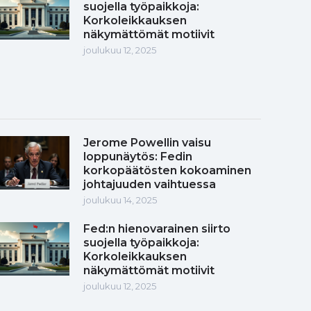
suojella työpaikkoja:
Korkoleikkauksen
näkymättömät motiivit
joulukuu 12, 2025
Jerome Powellin vaisu
loppunäytös: Fedin
korkopäätösten kokoaminen
johtajuuden vaihtuessa
joulukuu 14, 2025
Fed:n hienovarainen siirto
suojella työpaikkoja:
Korkoleikkauksen
näkymättömät motiivit
joulukuu 12, 2025