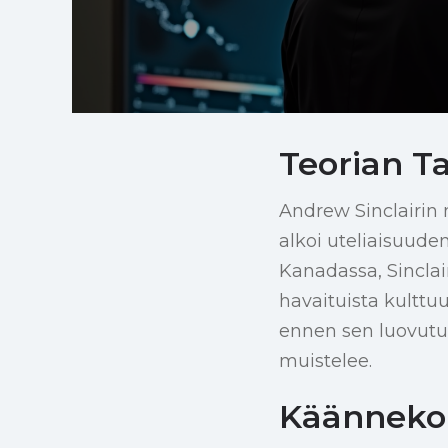
Teorian Ta
Andrew Sinclairin
alkoi uteliaisuud
Kanadassa, Sinclai
havaituista kulttu
ennen sen luovutust
muistelee.
Käänneko