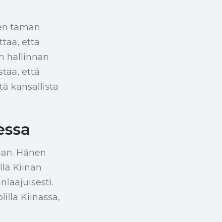
nen tämän
tää, että
en hallinnan
taa, että
tä kansallista
essa
taan. Hänen
llä Kiinan
nlaajuisesti.
lilla Kiinassa,