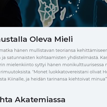
ustalla Oleva Mieli
 matka hänen mullistavan teoriansa kehittämiseen
en ja satunnaisten kohtaamisten yhdistelmästä. K
rin mielenkiinto syttyi hänen monikulttuurisessa
urimuutoksista. “Monet luokkatovereistani olivat 
a Kiinalle, ja heidän tarinansa kiehtoivat minua”,
hta Akatemiassa