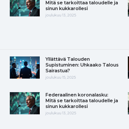
Mitä se tarkoittaa taloudelle ja
sinun kukkarollesi
joulukuu 13, 2025
Yllättävä Talouden
Supistuminen: Uhkaako Talous
Sairastua?
joulukuu 15, 2025
Federaalinen koronalasku:
Mitä se tarkoittaa taloudelle ja
sinun kukkarollesi
joulukuu 13, 2025