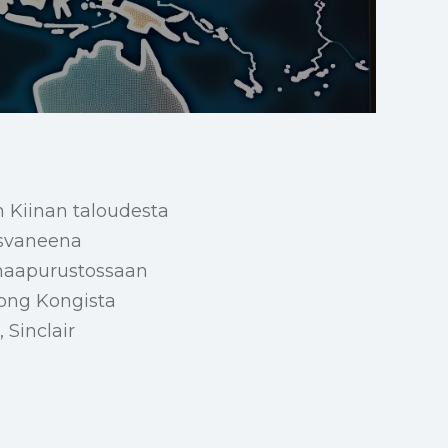
 Kiinan taloudesta
asvaneena
 naapurustossaan
Hong Kongista
 Sinclair