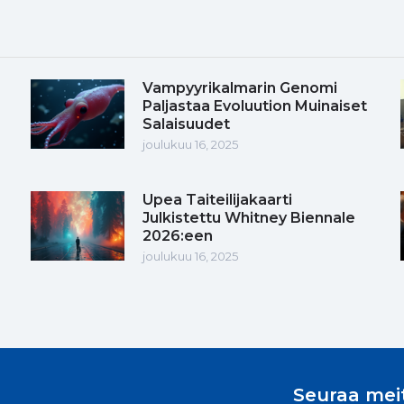
Vampyyrikalmarin Genomi
Paljastaa Evoluution Muinaiset
Salaisuudet
joulukuu 16, 2025
Upea Taiteilijakaarti
Julkistettu Whitney Biennale
2026:een
joulukuu 16, 2025
Seuraa mei