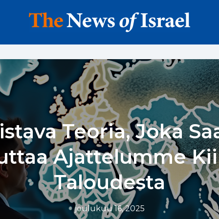
istava Teoria, Joka Sa
ttaa Ajattelumme Ki
Taloudesta
joulukuu 16, 2025