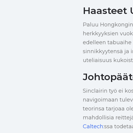
Haasteet 
Paluu Hongkongin y
herkkyyksien vuoksi
edelleen tabuaihe 
sinnikkyytensä ja 
uteliaisuus kukoist
Johtopäät
Sinclairin työ ei 
navigoimaan tule
teorinsa tarjoaa o
mahdollisia reitte
Caltech
:ssa todeta