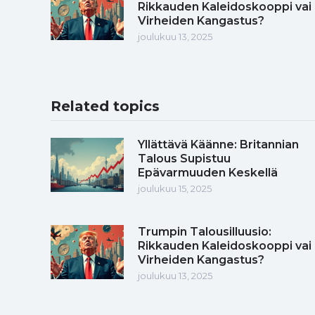
Rikkauden Kaleidoskooppi vai
Virheiden Kangastus?
joulukuu 13, 2025
Related topics
Yllättävä Käänne: Britannian
Talous Supistuu
Epävarmuuden Keskellä
joulukuu 15, 2025
Trumpin Talousilluusio:
Rikkauden Kaleidoskooppi vai
Virheiden Kangastus?
joulukuu 13, 2025