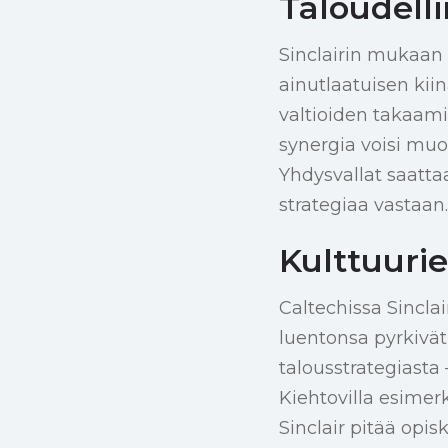
Taloudelli
Sinclairin mukaan
ainutlaatuisen kii
valtioiden takaami
synergia voisi muo
Yhdysvallat saatta
strategiaa vastaan.
Kulttuuri
Caltechissa Sinclai
luentonsa pyrkivät
talousstrategiasta 
Kiehtovilla esimerk
Sinclair pitää opi