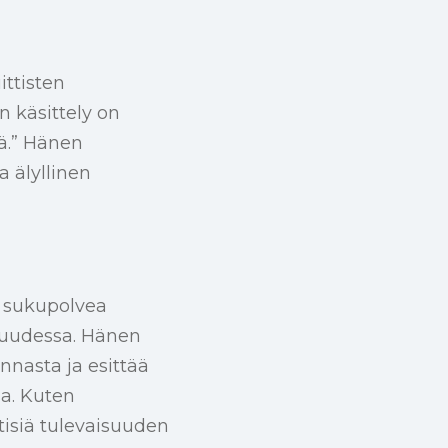
ittisten
n käsittely on
ä.” Hänen
a älyllinen
a sukupolvea
suudessa. Hänen
nnasta ja esittää
sa. Kuten
tisiä tulevaisuuden