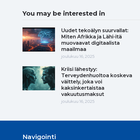
You may be interested in
Uudet tekoälyn suurvallat:
Miten Afrikka ja Lähi-itä
muovaavat digitaalista
maailmaa
joulukuu 16, 2025
Kriisi lähestyy:
Terveydenhuoltoa koskeva
väittely, joka voi
kaksinkertaistaa
vakuutusmaksut
joulukuu 16, 2025
Navigointi