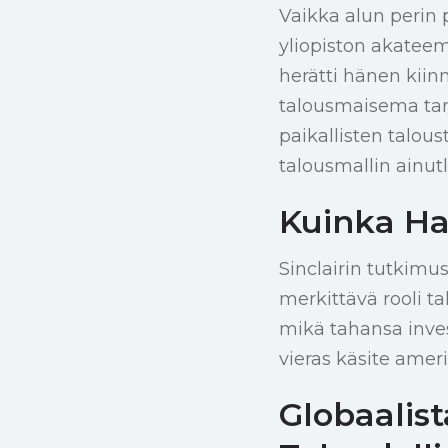
Vaikka alun perin 
yliopiston akateem
herätti hänen kiin
talousmaisema tarj
paikallisten talous
talousmallin ainut
Kuinka Ha
Sinclairin tutkimu
merkittävä rooli ta
mikä tahansa inves
vieras käsite amer
Globaalis