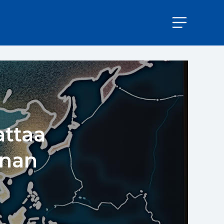
attaa
inan