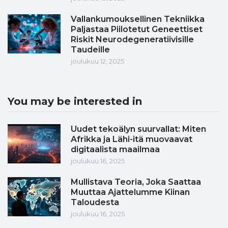
Vallankumouksellinen Tekniikka
Paljastaa Piilotetut Geneettiset
Riskit Neurodegeneratiivisille
Taudeille
joulukuu 12, 2025
You may be interested in
Uudet tekoälyn suurvallat: Miten
Afrikka ja Lähi-itä muovaavat
digitaalista maailmaa
joulukuu 16, 2025
Mullistava Teoria, Joka Saattaa
Muuttaa Ajattelumme Kiinan
Taloudesta
joulukuu 16, 2025