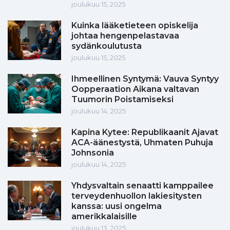
joulukuu 15, 2025
Kuinka lääketieteen opiskelija
johtaa hengenpelastavaa
sydänkoulutusta
joulukuu 15, 2025
Ihmeellinen Syntymä: Vauva Syntyy
Oopperaation Aikana valtavan
Tuumorin Poistamiseksi
joulukuu 14, 2025
Kapina Kytee: Republikaanit Ajavat
ACA-äänestystä, Uhmaten Puhuja
Johnsonia
joulukuu 14, 2025
Yhdysvaltain senaatti kamppailee
terveydenhuollon lakiesitysten
kanssa: uusi ongelma
amerikkalaisille
joulukuu 13, 2025