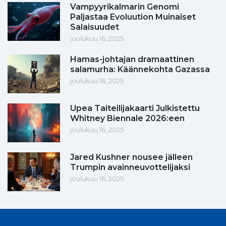
Vampyyrikalmarin Genomi
Paljastaa Evoluution Muinaiset
Salaisuudet
joulukuu 16, 2025
Hamas-johtajan dramaattinen
salamurha: Käännekohta Gazassa
joulukuu 16, 2025
Upea Taiteilijakaarti Julkistettu
Whitney Biennale 2026:een
joulukuu 16, 2025
Jared Kushner nousee jälleen
Trumpin avainneuvottelijaksi
joulukuu 16, 2025