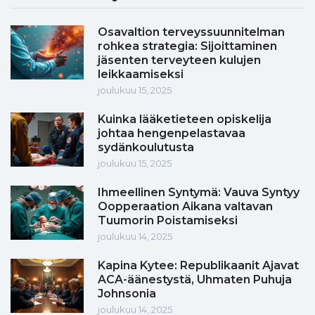
Osavaltion terveyssuunnitelman
rohkea strategia: Sijoittaminen
jäsenten terveyteen kulujen
leikkaamiseksi
joulukuu 15, 2025
Kuinka lääketieteen opiskelija
johtaa hengenpelastavaa
sydänkoulutusta
joulukuu 15, 2025
Ihmeellinen Syntymä: Vauva Syntyy
Oopperaation Aikana valtavan
Tuumorin Poistamiseksi
joulukuu 14, 2025
Kapina Kytee: Republikaanit Ajavat
ACA-äänestystä, Uhmaten Puhuja
Johnsonia
joulukuu 14, 2025