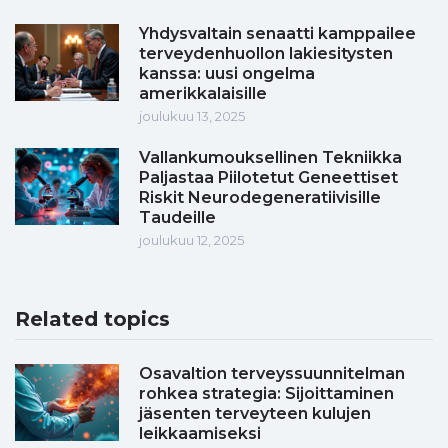
Yhdysvaltain senaatti kamppailee
terveydenhuollon lakiesitysten
kanssa: uusi ongelma
amerikkalaisille
joulukuu 13, 2025
Vallankumouksellinen Tekniikka
Paljastaa Piilotetut Geneettiset
Riskit Neurodegeneratiivisille
Taudeille
joulukuu 12, 2025
Related topics
Osavaltion terveyssuunnitelman
rohkea strategia: Sijoittaminen
jäsenten terveyteen kulujen
leikkaamiseksi