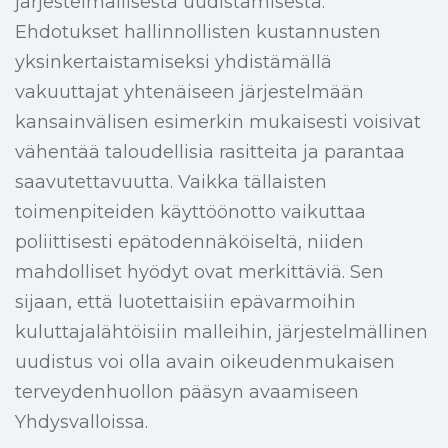
järjestelmällisestä uudistamisesta.
Ehdotukset hallinnollisten kustannusten
yksinkertaistamiseksi yhdistämällä
vakuuttajat yhtenäiseen järjestelmään
kansainvälisen esimerkin mukaisesti voisivat
vähentää taloudellisia rasitteita ja parantaa
saavutettavuutta. Vaikka tällaisten
toimenpiteiden käyttöönotto vaikuttaa
poliittisesti epätodennäköiseltä, niiden
mahdolliset hyödyt ovat merkittäviä. Sen
sijaan, että luotettaisiin epävarmoihin
kuluttajalähtöisiin malleihin, järjestelmällinen
uudistus voi olla avain oikeudenmukaisen
terveydenhuollon pääsyn avaamiseen
Yhdysvalloissa.