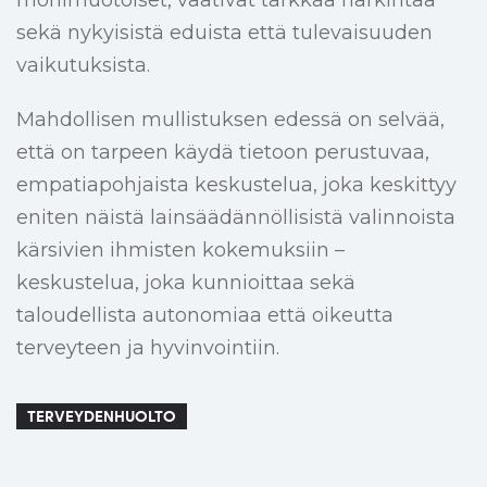
monimuotoiset, vaativat tarkkaa harkintaa
sekä nykyisistä eduista että tulevaisuuden
vaikutuksista.
Mahdollisen mullistuksen edessä on selvää,
että on tarpeen käydä tietoon perustuvaa,
empatiapohjaista keskustelua, joka keskittyy
eniten näistä lainsäädännöllisistä valinnoista
kärsivien ihmisten kokemuksiin –
keskustelua, joka kunnioittaa sekä
taloudellista autonomiaa että oikeutta
terveyteen ja hyvinvointiin.
TERVEYDENHUOLTO