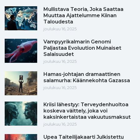
Mullistava Teoria, Joka Saattaa
Muuttaa Ajattelumme Kiinan
Taloudesta
joulukuu 16, 2025
Vampyyrikalmarin Genomi
Paljastaa Evoluution Muinaiset
Salaisuudet
joulukuu 16, 2025
Hamas-johtajan dramaattinen
salamurha: Käännekohta Gazassa
joulukuu 16, 2025
Kriisi lähestyy: Terveydenhuoltoa
koskeva väittely, joka voi
kaksinkertaistaa vakuutusmaksut
joulukuu 16, 2025
Upea Taiteilijakaarti Julkistettu