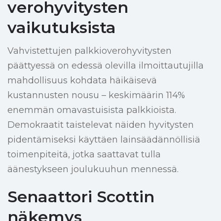
verohyvitysten
vaikutuksista
Vahvistettujen palkkioverohyvitysten
päättyessä on edessä olevilla ilmoittautujilla
mahdollisuus kohdata häikäisevä
kustannusten nousu – keskimäärin 114%
enemmän omavastuisista palkkioista.
Demokraatit taistelevat näiden hyvitysten
pidentämiseksi käyttäen lainsäädännöllisiä
toimenpiteitä, jotka saattavat tulla
äänestykseen joulukuuhun mennessä.
Senaattori Scottin
näkemys