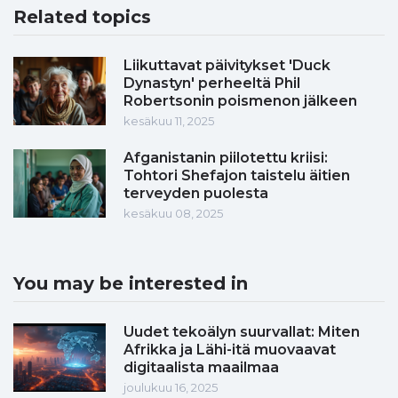
Related topics
Liikuttavat päivitykset 'Duck
Dynastyn' perheeltä Phil
Robertsonin poismenon jälkeen
kesäkuu 11, 2025
Afganistanin piilotettu kriisi:
Tohtori Shefajon taistelu äitien
terveyden puolesta
kesäkuu 08, 2025
You may be interested in
Uudet tekoälyn suurvallat: Miten
Afrikka ja Lähi-itä muovaavat
digitaalista maailmaa
joulukuu 16, 2025