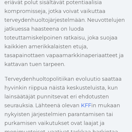
eriävät polut sisältävät potentiaalisia
kompromisseja, jotka voivat vaikuttaa
terveydenhuoltojärjestelmään. Neuvottelujen
jatkuessa haasteena on luoda
toteuttamiskelpoinen ratkaisu, joka suojaa
kaikkien amerikkalaisten etuja,
tasapainottaen vapaamarkkinaperiaatteet ja
kattavan tuen tarpeen.
Terveydenhuoltopolitiikan evoluutio saattaa
hyvinkin riippua näistä keskusteluista, kun
lainsäätäjät punnitsevat eri ehdotusten
seurauksia. Lähteenä olevan
KFF
in mukaan
nykyisten järjestelmien parantamisen tai
purkamisen vaikutukset ovat laajat ja