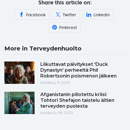
Share this article on:
Facebook
Twitter
Linkedin
Pinterest
More in Terveydenhuolto
Liikuttavat päivitykset 'Duck
Dynastyn' perheeltä Phil
Robertsonin poismenon jälkeen
kesäkuu 11, 2025
Afganistanin piilotettu kriisi:
Tohtori Shefajon taistelu äitien
terveyden puolesta
kesäkuu 08, 2025