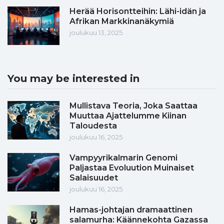
Herää Horisontteihin: Lähi-idän ja
Afrikan Markkinanäkymiä
joulukuu 13, 2025
You may be interested in
Mullistava Teoria, Joka Saattaa
Muuttaa Ajattelumme Kiinan
Taloudesta
joulukuu 16, 2025
Vampyyrikalmarin Genomi
Paljastaa Evoluution Muinaiset
Salaisuudet
joulukuu 16, 2025
Hamas-johtajan dramaattinen
salamurha: Käännekohta Gazassa