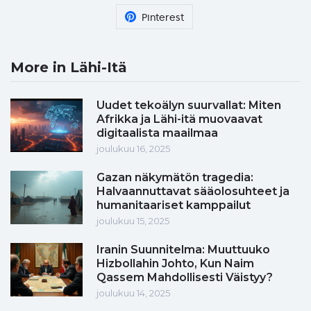
Pinterest
More in Lähi-Itä
Uudet tekoälyn suurvallat: Miten
Afrikka ja Lähi-itä muovaavat
digitaalista maailmaa
joulukuu 16, 2025
Gazan näkymätön tragedia:
Halvaannuttavat sääolosuhteet ja
humanitaariset kamppailut
joulukuu 15, 2025
Iranin Suunnitelma: Muuttuuko
Hizbollahin Johto, Kun Naim
Qassem Mahdollisesti Väistyy?
joulukuu 14, 2025