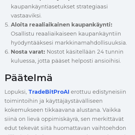
kaupankäyntiasetukset strategiaasi
vastaaviksi.
Aloita reaaliaikainen kaupankäynti:
Osallistu reaaliaikaiseen kaupankäyntiin
hyödyntääksesi markkinamahdollisuuksia.
Nosta varat:
Nostot käsitellään 24 tunnin
kuluessa, jotta pääset helposti ansioihisi.
Päätelmä
Lopuksi,
TradeBitProAI
erottuu edistyneisiin
toimintoihin ja käyttäjäystävälliseen
kokemukseen tikkaavana alustana. Vaikka
siinä on lievä oppimiskäyrä, sen merkittävät
edut tekevät siitä huomattavan vaihtoehdon