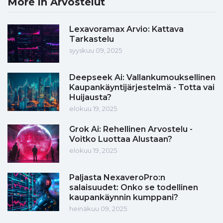
More in Arvostelut
Lexavoramax Arvio: Kattava
Tarkastelu
syyskuu 09, 2025
Deepseek Ai: Vallankumouksellinen
Kaupankäyntijärjestelmä - Totta vai
Huijausta?
elokuu 19, 2025
Grok Ai: Rehellinen Arvostelu -
Voitko Luottaa Alustaan?
elokuu 19, 2025
Paljasta NexaveroPro:n
salaisuudet: Onko se todellinen
kaupankäynnin kumppani?
heinäkuu 09, 2025