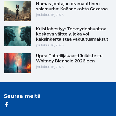
Hamas-johtajan dramaattinen
salamurha: Käännekohta Gazassa
joulukuu 16, 2025
Kriisi lähestyy: Terveydenhuoltoa
koskeva väittely, joka voi
kaksinkertaistaa vakuutusmaksut
joulukuu 16, 2025
Upea Taiteilijakaarti Julkistettu
Whitney Biennale 2026:een
joulukuu 16, 2025
Seuraa meitä