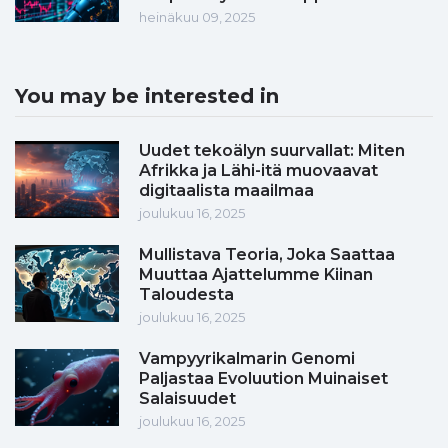
heinäkuu 09, 2025
You may be interested in
Uudet tekoälyn suurvallat: Miten
Afrikka ja Lähi-itä muovaavat
digitaalista maailmaa
joulukuu 16, 2025
Mullistava Teoria, Joka Saattaa
Muuttaa Ajattelumme Kiinan
Taloudesta
joulukuu 16, 2025
Vampyyrikalmarin Genomi
Paljastaa Evoluution Muinaiset
Salaisuudet
joulukuu 16, 2025