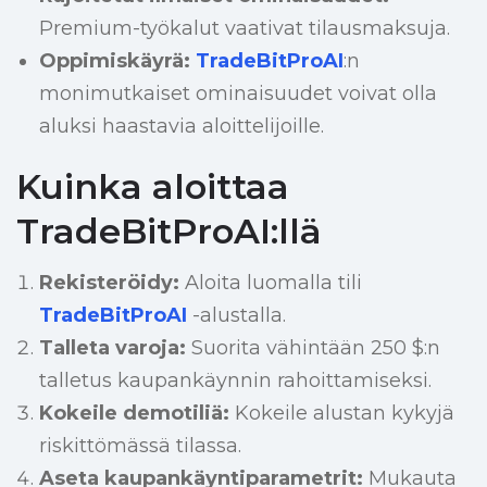
Premium-työkalut vaativat tilausmaksuja.
Oppimiskäyrä:
TradeBitProAI
:n
monimutkaiset ominaisuudet voivat olla
aluksi haastavia aloittelijoille.
Kuinka aloittaa
TradeBitProAI:llä
Rekisteröidy:
Aloita luomalla tili
TradeBitProAI
-alustalla.
Talleta varoja:
Suorita vähintään 250 $:n
talletus kaupankäynnin rahoittamiseksi.
Kokeile demotiliä:
Kokeile alustan kykyjä
riskittömässä tilassa.
Aseta kaupankäyntiparametrit:
Mukauta