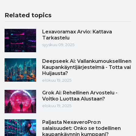
Related topics
Lexavoramax Arvio: Kattava
Tarkastelu
syyskuu 09, 2025
Deepseek Ai: Vallankumouksellinen
Kaupankäyntijärjestelmä - Totta vai
Huijausta?
elokuu 19, 2025
Grok Ai: Rehellinen Arvostelu -
Voitko Luottaa Alustaan?
elokuu 19, 2025
Paljasta NexaveroPro:n
salaisuudet: Onko se todellinen
kaupankäynnin kumppani?