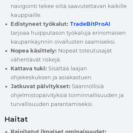
navigointi tekee siitä saavutettavan kaikille
kauppiaille.
Edistyneet työkalut:
TradeBitProAI
tarjoaa huipputason työkaluja erinomaisen
kaupankäynnin oivallusten saamiseksi.
Nopea käsittely:
Nopeat toteutusajat
vähentävät riskejä.
Kattava tuki:
Sisältää laajan
ohjekeskuksen ja asiakastuen.
Jatkuvat päivitykset:
Säännöllisiä
ohjelmistopäivityksiä toiminnallisuuden ja
turvallisuuden parantamiseksi.
Haitat
Rajoitetut ilmaiset ominaisuudet: