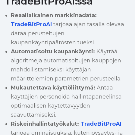
TradeBitProAI:ssa
Reaaliaikainen markkinadata:
TradeBitProAI
tarjoaa ajan tasalla olevaa
dataa perusteltujen
kaupankäyntipäätösten tueksi.
Automatisoitu kaupankäynti:
Käyttää
algoritmeja automatisoitujen kauppojen
mahdollistamiseksi käyttäjän
määrittelemien parametrien perusteella.
Mukautettava käyttöliittymä:
Antaa
käyttäjien personoida hallintapaneelinsa
optimaalisen käytettävyyden
saavuttamiseksi.
Riskeinhallintatyökalut:
TradeBitProAI
tarjoaa ominaisuuksia, kuten pysäytys- ja