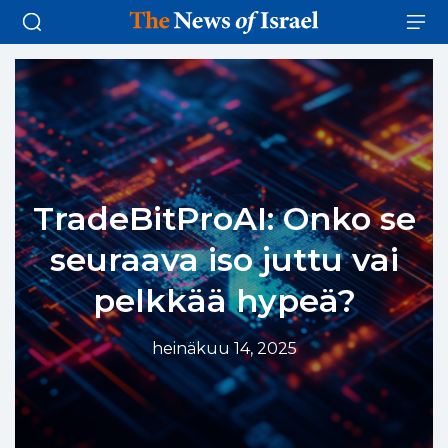
TradeBitProAI: Onko se
seuraava iso juttu vai
pelkkää hypeä?
heinäkuu 14, 2025