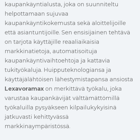
kaupankäyntialusta, joka on suunniteltu
helpottamaan sujuvaa
kaupankäyntikokemusta sekä aloittelijoille
että asiantuntijoille. Sen ensisijainen tehtävä
on tarjota käyttäjille reaaliaikaisia
markkinatietoja, automatisoituja
kaupankäyntivaihtoehtoja ja kattavia
tukityökaluja. Huipputeknologiansa ja
käyttäjälähtöisen lähestymistapansa ansiosta
Lexavoramax
on merkittävä työkalu, joka
varustaa kaupankävijät välttämättömillä
työkaluilla pysyäkseen kilpailukykyisinä
jatkuvasti kehittyvässä
markkinaympäristössä.