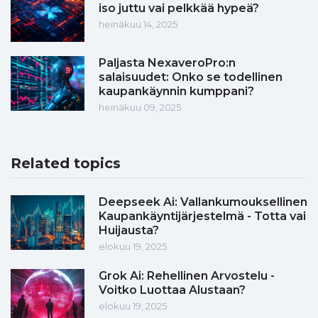
iso juttu vai pelkkää hypeä?
heinäkuu 14, 2025
Paljasta NexaveroPro:n
salaisuudet: Onko se todellinen
kaupankäynnin kumppani?
heinäkuu 09, 2025
Related topics
Deepseek Ai: Vallankumouksellinen
Kaupankäyntijärjestelmä - Totta vai
Huijausta?
elokuu 19, 2025
Grok Ai: Rehellinen Arvostelu -
Voitko Luottaa Alustaan?
elokuu 19, 2025