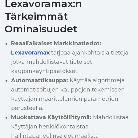
Lexavoramax:n
Tärkeimmät
Ominaisuudet
Reaaliaikaiset Markkinatiedot:
Lexavoramax
tarjoaa ajankohtaisia tietoja,
jotka mahdollistavat tietoiset
kaupankäyntipäätökset.
Automaattikauppa:
Käyttää algoritmeja
automatisoitujen kauppojen tekemiseen
käyttäjän määrittelemien parametrien
perusteella.
Muokattava Käyttöliittymä:
Mahdollistaa
käyttäjän henkilökohtaistaa
hallintapaneelinsa optimaalista