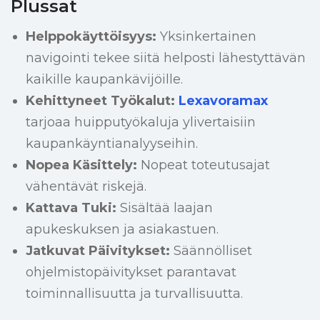
Plussat
Helppokäyttöisyys:
Yksinkertainen
navigointi tekee siitä helposti lähestyttävän
kaikille kaupankävijöille.
Kehittyneet Työkalut:
Lexavoramax
tarjoaa huipputyökaluja ylivertaisiin
kaupankäyntianalyyseihin.
Nopea Käsittely:
Nopeat toteutusajat
vähentävät riskejä.
Kattava Tuki:
Sisältää laajan
apukeskuksen ja asiakastuen.
Jatkuvat Päivitykset:
Säännölliset
ohjelmistopäivitykset parantavat
toiminnallisuutta ja turvallisuutta.