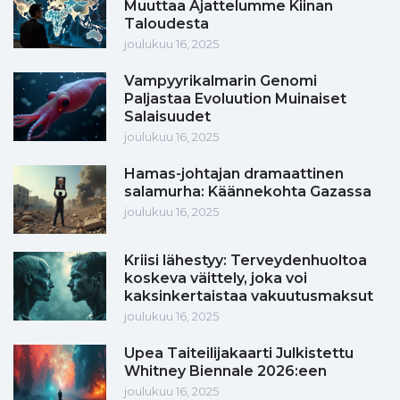
Muuttaa Ajattelumme Kiinan
Taloudesta
joulukuu 16, 2025
Vampyyrikalmarin Genomi
Paljastaa Evoluution Muinaiset
Salaisuudet
joulukuu 16, 2025
Hamas-johtajan dramaattinen
salamurha: Käännekohta Gazassa
joulukuu 16, 2025
Kriisi lähestyy: Terveydenhuoltoa
koskeva väittely, joka voi
kaksinkertaistaa vakuutusmaksut
joulukuu 16, 2025
Upea Taiteilijakaarti Julkistettu
Whitney Biennale 2026:een
joulukuu 16, 2025