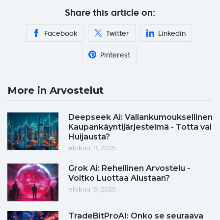
Share this article on:
Facebook
Twitter
Linkedin
Pinterest
More in Arvostelut
Deepseek Ai: Vallankumouksellinen
Kaupankäyntijärjestelmä - Totta vai
Huijausta?
elokuu 19, 2025
Grok Ai: Rehellinen Arvostelu -
Voitko Luottaa Alustaan?
elokuu 19, 2025
TradeBitProAI: Onko se seuraava