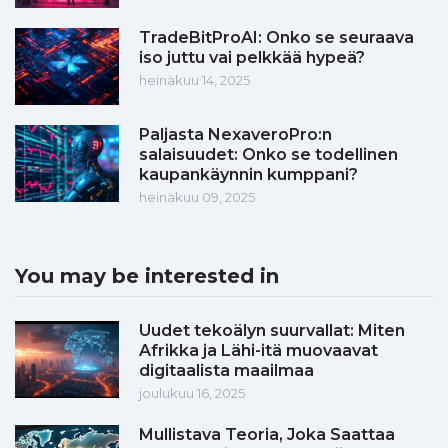
TradeBitProAI: Onko se seuraava
iso juttu vai pelkkää hypeä?
heinäkuu 14, 2025
Paljasta NexaveroPro:n
salaisuudet: Onko se todellinen
kaupankäynnin kumppani?
heinäkuu 09, 2025
You may be interested in
Uudet tekoälyn suurvallat: Miten
Afrikka ja Lähi-itä muovaavat
digitaalista maailmaa
joulukuu 16, 2025
Mullistava Teoria, Joka Saattaa