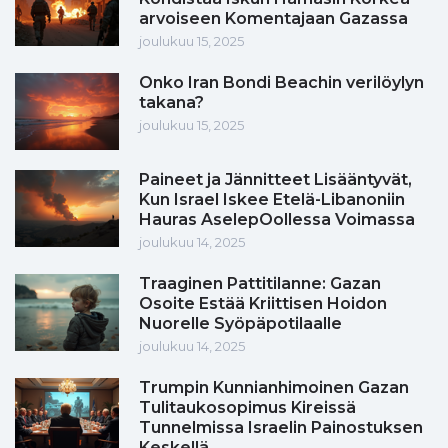
arvoiseen Komentajaan Gazassa
joulukuu 15, 2025
Onko Iran Bondi Beachin verilöylyn
takana?
joulukuu 15, 2025
Paineet ja Jännitteet Lisääntyvät,
Kun Israel Iskee Etelä-Libanoniin
Hauras AselepOollessa Voimassa
joulukuu 14, 2025
Traaginen Pattitilanne: Gazan
Osoite Estää Kriittisen Hoidon
Nuorelle Syöpäpotilaalle
joulukuu 14, 2025
Trumpin Kunnianhimoinen Gazan
Tulitaukosopimus Kireissä
Tunnelmissa Israelin Painostuksen
Keskellä