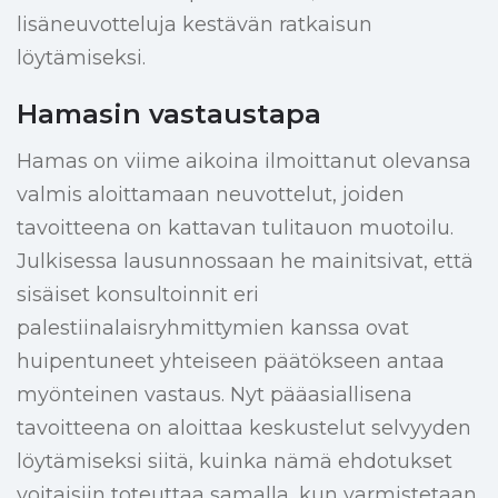
lisäneuvotteluja kestävän ratkaisun
löytämiseksi.
Hamasin vastaustapa
Hamas on viime aikoina ilmoittanut olevansa
valmis aloittamaan neuvottelut, joiden
tavoitteena on kattavan tulitauon muotoilu.
Julkisessa lausunnossaan he mainitsivat, että
sisäiset konsultoinnit eri
palestiinalaisryhmittymien kanssa ovat
huipentuneet yhteiseen päätökseen antaa
myönteinen vastaus. Nyt pääasiallisena
tavoitteena on aloittaa keskustelut selvyyden
löytämiseksi siitä, kuinka nämä ehdotukset
voitaisiin toteuttaa samalla, kun varmistetaan