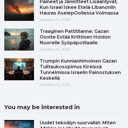
Paineet ja Jännitteet Lisääntyvät,
Kun Israel Iskee Etelä-Libanoniin
Hauras AselepOollessa Voimassa
joulukuu 14, 2025
Traaginen Pattitilanne: Gazan
Osoite Estää Kriittisen Hoidon
Nuorelle Syöpäpotilaalle
joulukuu 14, 2025
Trumpin Kunnianhimoinen Gazan
Tulitaukosopimus Kireissä
Tunnelmissa Israelin Painostuksen
Keskellä
joulukuu 13, 2025
You may be interested in
Uudet tekoälyn suurvallat: Miten