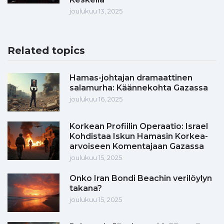
joulukuu 13, 2025
Related topics
Hamas-johtajan dramaattinen
salamurha: Käännekohta Gazassa
joulukuu 16, 2025
Korkean Profiilin Operaatio: Israel
Kohdistaa Iskun Hamasin Korkea-
arvoiseen Komentajaan Gazassa
joulukuu 15, 2025
Onko Iran Bondi Beachin verilöylyn
takana?
joulukuu 15, 2025