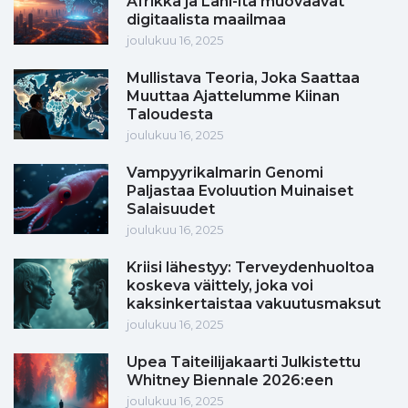
Afrikka ja Lähi-itä muovaavat
digitaalista maailmaa
joulukuu 16, 2025
Mullistava Teoria, Joka Saattaa
Muuttaa Ajattelumme Kiinan
Taloudesta
joulukuu 16, 2025
Vampyyrikalmarin Genomi
Paljastaa Evoluution Muinaiset
Salaisuudet
joulukuu 16, 2025
Kriisi lähestyy: Terveydenhuoltoa
koskeva väittely, joka voi
kaksinkertaistaa vakuutusmaksut
joulukuu 16, 2025
Upea Taiteilijakaarti Julkistettu
Whitney Biennale 2026:een
joulukuu 16, 2025