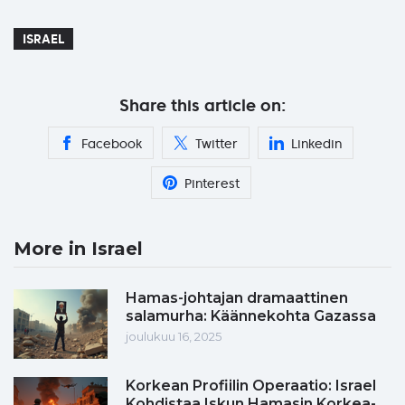
ISRAEL
Share this article on:
Facebook
Twitter
Linkedin
Pinterest
More in Israel
Hamas-johtajan dramaattinen
salamurha: Käännekohta Gazassa
joulukuu 16, 2025
Korkean Profiilin Operaatio: Israel
Kohdistaa Iskun Hamasin Korkea-