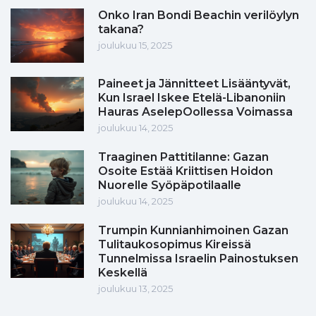
Onko Iran Bondi Beachin verilöylyn
takana?
joulukuu 15, 2025
Paineet ja Jännitteet Lisääntyvät,
Kun Israel Iskee Etelä-Libanoniin
Hauras AselepOollessa Voimassa
joulukuu 14, 2025
Traaginen Pattitilanne: Gazan
Osoite Estää Kriittisen Hoidon
Nuorelle Syöpäpotilaalle
joulukuu 14, 2025
Trumpin Kunnianhimoinen Gazan
Tulitaukosopimus Kireissä
Tunnelmissa Israelin Painostuksen
Keskellä
joulukuu 13, 2025