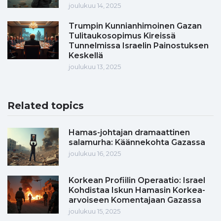
joulukuu 14, 2025
Trumpin Kunnianhimoinen Gazan
Tulitaukosopimus Kireissä
Tunnelmissa Israelin Painostuksen
Keskellä
joulukuu 13, 2025
Related topics
Hamas-johtajan dramaattinen
salamurha: Käännekohta Gazassa
joulukuu 16, 2025
Korkean Profiilin Operaatio: Israel
Kohdistaa Iskun Hamasin Korkea-
arvoiseen Komentajaan Gazassa
joulukuu 15, 2025