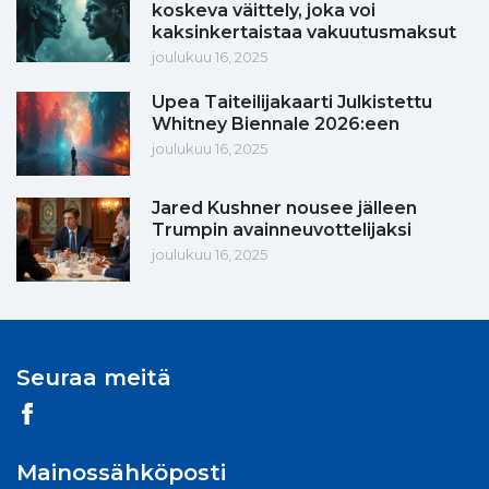
koskeva väittely, joka voi
kaksinkertaistaa vakuutusmaksut
joulukuu 16, 2025
Upea Taiteilijakaarti Julkistettu
Whitney Biennale 2026:een
joulukuu 16, 2025
Jared Kushner nousee jälleen
Trumpin avainneuvottelijaksi
joulukuu 16, 2025
Seuraa meitä
Mainossähköposti