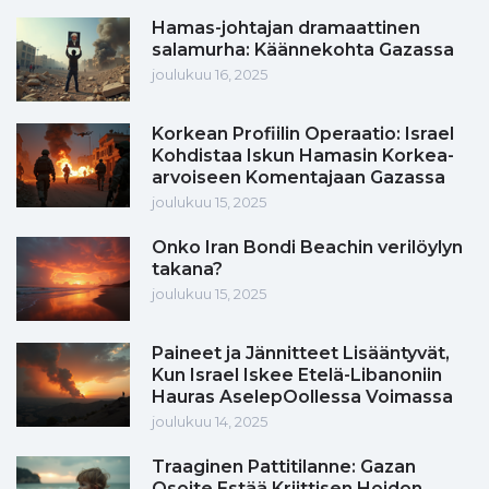
Hamas-johtajan dramaattinen
salamurha: Käännekohta Gazassa
joulukuu 16, 2025
Korkean Profiilin Operaatio: Israel
Kohdistaa Iskun Hamasin Korkea-
arvoiseen Komentajaan Gazassa
joulukuu 15, 2025
Onko Iran Bondi Beachin verilöylyn
takana?
joulukuu 15, 2025
Paineet ja Jännitteet Lisääntyvät,
Kun Israel Iskee Etelä-Libanoniin
Hauras AselepOollessa Voimassa
joulukuu 14, 2025
Traaginen Pattitilanne: Gazan
Osoite Estää Kriittisen Hoidon