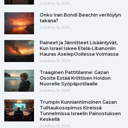
joulukuu 15, 2025
Onko Iran Bondi Beachin verilöylyn
takana?
joulukuu 15, 2025
Paineet ja Jännitteet Lisääntyvät,
Kun Israel Iskee Etelä-Libanoniin
Hauras AselepOollessa Voimassa
joulukuu 14, 2025
Traaginen Pattitilanne: Gazan
Osoite Estää Kriittisen Hoidon
Nuorelle Syöpäpotilaalle
joulukuu 14, 2025
Trumpin Kunnianhimoinen Gazan
Tulitaukosopimus Kireissä
Tunnelmissa Israelin Painostuksen
Keskellä
joulukuu 13, 2025