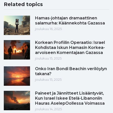
Related topics
Hamas-johtajan dramaattinen
salamurha: Käännekohta Gazassa
joulukuu 16, 2025
Korkean Profiilin Operaatio: Israel
Kohdistaa Iskun Hamasin Korkea-
arvoiseen Komentajaan Gazassa
joulukuu 15, 2025
Onko Iran Bondi Beachin verilöylyn
takana?
joulukuu 15, 2025
Paineet ja Jännitteet Lisääntyvät,
Kun Israel Iskee Etelä-Libanoniin
Hauras AselepOollessa Voimassa
joulukuu 14, 2025