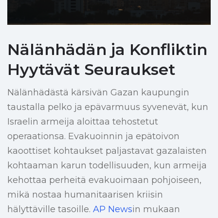
Nälänhädän ja Konfliktin
Hyytävät Seuraukset
Nälänhädästä kärsivän Gazan kaupungin
taustalla pelko ja epävarmuus syvenevät, kun
Israelin armeija aloittaa tehostetut
operaationsa. Evakuoinnin ja epätoivon
kaoottiset kohtaukset paljastavat gazalaisten
kohtaaman karun todellisuuden, kun armeija
kehottaa perheitä evakuoimaan pohjoiseen,
mikä nostaa humanitaarisen kriisin
hälyttäville tasoille.
AP News
in mukaan