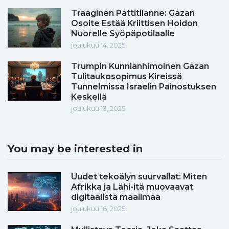
Traaginen Pattitilanne: Gazan
Osoite Estää Kriittisen Hoidon
Nuorelle Syöpäpotilaalle
joulukuu 14, 2025
Trumpin Kunnianhimoinen Gazan
Tulitaukosopimus Kireissä
Tunnelmissa Israelin Painostuksen
Keskellä
joulukuu 13, 2025
You may be interested in
Uudet tekoälyn suurvallat: Miten
Afrikka ja Lähi-itä muovaavat
digitaalista maailmaa
joulukuu 16, 2025