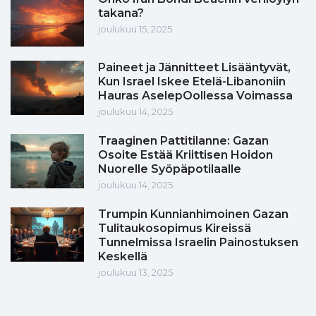
takana?
joulukuu 15, 2025
Paineet ja Jännitteet Lisääntyvät,
Kun Israel Iskee Etelä-Libanoniin
Hauras AselepOollessa Voimassa
joulukuu 14, 2025
Traaginen Pattitilanne: Gazan
Osoite Estää Kriittisen Hoidon
Nuorelle Syöpäpotilaalle
joulukuu 14, 2025
Trumpin Kunnianhimoinen Gazan
Tulitaukosopimus Kireissä
Tunnelmissa Israelin Painostuksen
Keskellä
joulukuu 13, 2025