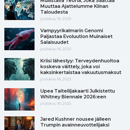
Mullistava Teoria, Joka Saattaa
Muuttaa Ajattelumme Kiinan
Taloudesta
joulukuu 16, 2025
Vampyyrikalmarin Genomi
Paljastaa Evoluution Muinaiset
Salaisuudet
joulukuu 16, 2025
Kriisi lähestyy: Terveydenhuoltoa
koskeva väittely, joka voi
kaksinkertaistaa vakuutusmaksut
joulukuu 16, 2025
Upea Taiteilijakaarti Julkistettu
Whitney Biennale 2026:een
joulukuu 16, 2025
Jared Kushner nousee jälleen
Trumpin avainneuvottelijaksi