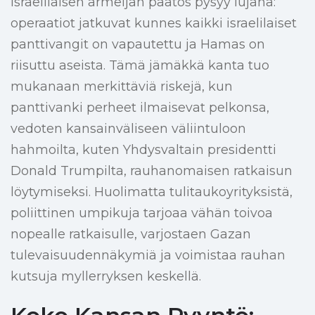
Israelilaisen armeijan päätös pysyy lujana:
operaatiot jatkuvat kunnes kaikki israelilaiset
panttivangit on vapautettu ja Hamas on
riisuttu aseista. Tämä jämäkkä kanta tuo
mukanaan merkittäviä riskejä, kun
panttivanki perheet ilmaisevat pelkonsa,
vedoten kansainväliseen väliintuloon
hahmoilta, kuten Yhdysvaltain presidentti
Donald Trumpilta, rauhanomaisen ratkaisun
löytymiseksi. Huolimatta tulitaukoyrityksistä,
poliittinen umpikuja tarjoaa vähän toivoa
nopealle ratkaisulle, varjostaen Gazan
tulevaisuudennäkymiä ja voimistaa rauhan
kutsuja myllerryksen keskellä.