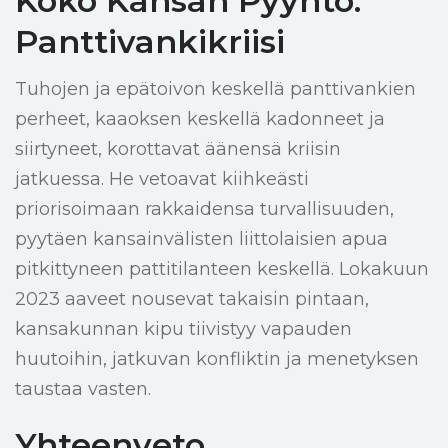
Koko Kansan Pyyntö:
Panttivankikriisi
Tuhojen ja epätoivon keskellä panttivankien
perheet, kaaoksen keskellä kadonneet ja
siirtyneet, korottavat äänensä kriisin
jatkuessa. He vetoavat kiihkeästi
priorisoimaan rakkaidensa turvallisuuden,
pyytäen kansainvälisten liittolaisien apua
pitkittyneen pattitilanteen keskellä. Lokakuun
2023 aaveet nousevat takaisin pintaan,
kansakunnan kipu tiivistyy vapauden
huutoihin, jatkuvan konfliktin ja menetyksen
taustaa vasten.
Yhteenveto