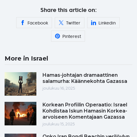
Share this article on:
Facebook
Twitter
Linkedin
Pinterest
More in Israel
Hamas-johtajan dramaattinen
salamurha: Käännekohta Gazassa
joulukuu 16, 2025
Korkean Profiilin Operaatio: Israel
Kohdistaa Iskun Hamasin Korkea-
arvoiseen Komentajaan Gazassa
joulukuu 15, 2025
Onko Iran Bondi Beachin verilöylyn