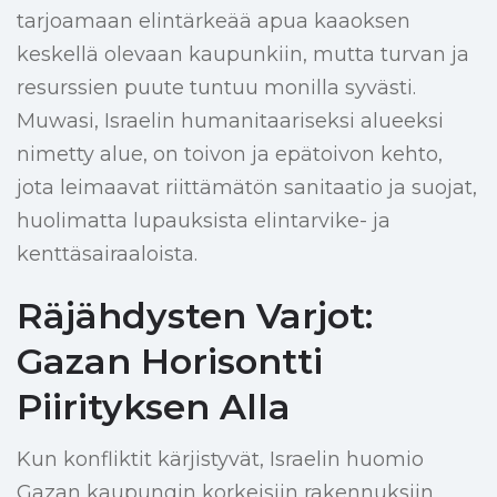
tarjoamaan elintärkeää apua kaaoksen
keskellä olevaan kaupunkiin, mutta turvan ja
resurssien puute tuntuu monilla syvästi.
Muwasi, Israelin humanitaariseksi alueeksi
nimetty alue, on toivon ja epätoivon kehto,
jota leimaavat riittämätön sanitaatio ja suojat,
huolimatta lupauksista elintarvike- ja
kenttäsairaaloista.
Räjähdysten Varjot:
Gazan Horisontti
Piirityksen Alla
Kun konfliktit kärjistyvät, Israelin huomio
Gazan kaupungin korkeisiin rakennuksiin