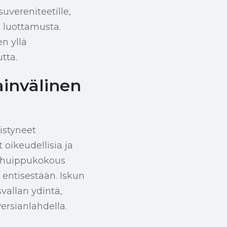
uvereniteetille,
a luottamusta.
n yllä
tta.
ainvälinen
istyneet
 oikeudellisia ja
vä huippukokous
 entisestään. Iskun
vallan ydintä,
Persianlahdella.