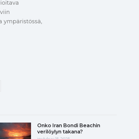
ioitava
viin
a ympäristössä,
Onko Iran Bondi Beachin
verilöylyn takana?
joulukuu 15, 2025