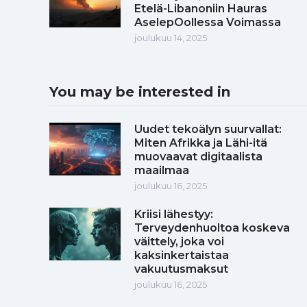
Etelä-Libanoniin Hauras
AselepOollessa Voimassa
joulukuu 14, 2025
You may be interested in
Uudet tekoälyn suurvallat:
Miten Afrikka ja Lähi-itä
muovaavat digitaalista
maailmaa
joulukuu 16, 2025
Kriisi lähestyy:
Terveydenhuoltoa koskeva
väittely, joka voi
kaksinkertaistaa
vakuutusmaksut
joulukuu 16, 2025