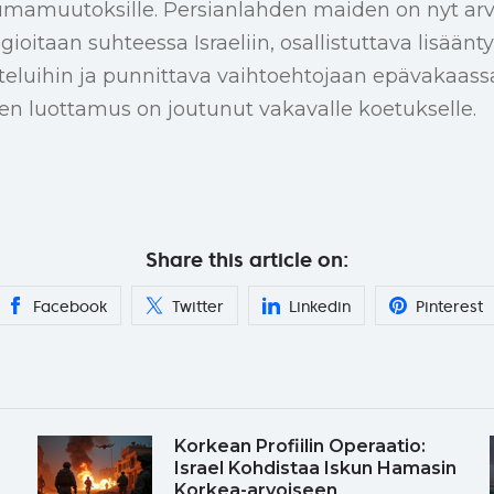
toumamuutoksille. Persianlahden maiden on nyt arv
gioitaan suhteessa Israeliin, osallistuttava lisäänty
teluihin ja punnittava vaihtoehtojaan epävakaass
en luottamus on joutunut vakavalle koetukselle.
Share this article on:
Facebook
Twitter
Linkedin
Pinterest
Korkean Profiilin Operaatio:
Israel Kohdistaa Iskun Hamasin
Korkea-arvoiseen