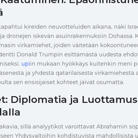
ä
a tapahtui kireiden neuvotteluiden aikana, näki Isra
 ja dronejen iskevän asuinrakennuksiin Dohassa.
masin virkamiehet, joiden väitetään kokoontune
identti Donald Trumpin esittämästä uudesta ehd
miseksi.
upi
in mukaan hyökkäys kuitenkin meni pi
äsenestä ja yhdestä qatarilaisesta virkamiehestä 
ulta sen ensisijaiset kohteet jäivät osumatta.
t: Diplomatia ja Luottamus
alla
akavia, sillä analyytikot varoittavat Abrahamin sop
en Yhdysvaltoihin kohdistuvista mahdollisista u