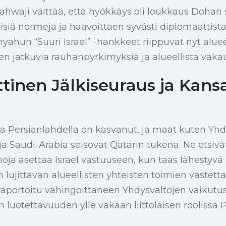
ahwaji väittää, että hyökkäys oli loukkaus Dohan s
isiä normeja ja haavoittaen syvästi diplomaattist
yahun “Suuri Israel” -hankkeet riippuvat nyt aluee
n jatkuvia rauhanpyrkimyksiä ja alueellista vakau
tinen Jälkiseuraus ja Kans
ha Persianlahdella on kasvanut, ja maat kuten Yhd
a Saudi-Arabia seisovat Qatarin tukena. Ne etsivät
noja asettaa Israel vastuuseen, kun taas lähesty
lujittavan alueellisten yhteisten toimien vastetta
aportoitu vahingoittaneen Yhdysvaltojen vaikutus
n luotettavuuden ylle vakaan liittolaisen roolissa 