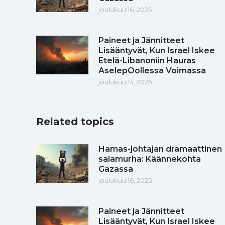
joulukuu 16, 2025
Paineet ja Jännitteet
Lisääntyvät, Kun Israel Iskee
Etelä-Libanoniin Hauras
AselepOollessa Voimassa
joulukuu 14, 2025
Related topics
Hamas-johtajan dramaattinen
salamurha: Käännekohta
Gazassa
joulukuu 16, 2025
Paineet ja Jännitteet
Lisääntyvät, Kun Israel Iskee