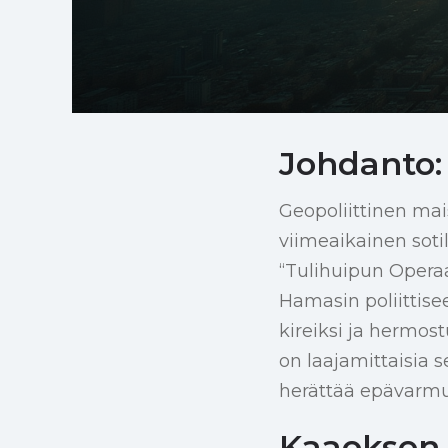
Johdanto: 
Geopoliittinen mais
viimeaikainen soti
“Tulihuipun Opera
Hamasin poliittise
kireiksi ja hermos
on laajamittaisia s
herättää epävarm
Kaaoksen 