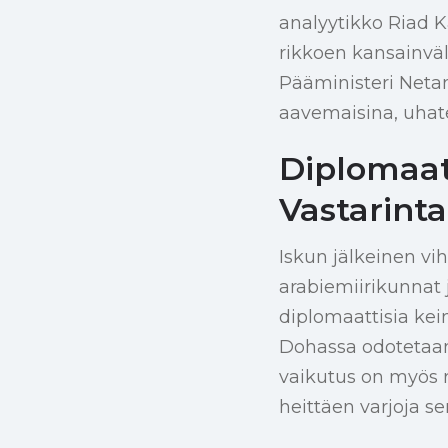
analyytikko Riad K
rikkoen kansainväl
Pääministeri Netan
aavemaisina, uhate
Diplomaat
Vastarinta
Iskun jälkeinen vi
arabiemiirikunnat j
diplomaattisia kei
Dohassa odotetaan 
vaikutus on myös r
heittäen varjoja se