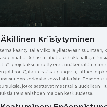
Äkillinen Kriisiytyminen
ema kääntyi tällä viikolla yllättävään suuntaan, k
lasoperaatio Dohassa lähettää shokkiaaltoja Persi
atio” -projektiksi nimetty ennennäkemätön toimin
en johtoon Qatarin pääkaupungissa, jättäen diplo
tuneisuuden korkealle koko Lähi-itään. Epäonnistu
eurauksia, jotka saattavat määritellä uudelleen lii
uuksia Persianlahden maiden keskuudessa.
Kaatuminen: Epäonnistune