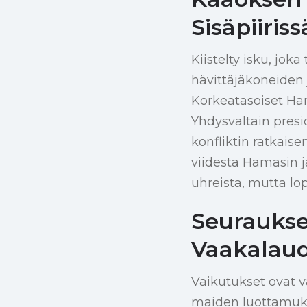
Sisäpiiriss
Kiistelty isku, jok
hävittäjäkoneiden
Korkeatasoiset Ha
Yhdysvaltain pres
konfliktin ratkaise
viidestä Hamasin j
uhreista, mutta lop
Seuraukse
Vaakalaud
Vaikutukset ovat v
maiden luottamukse