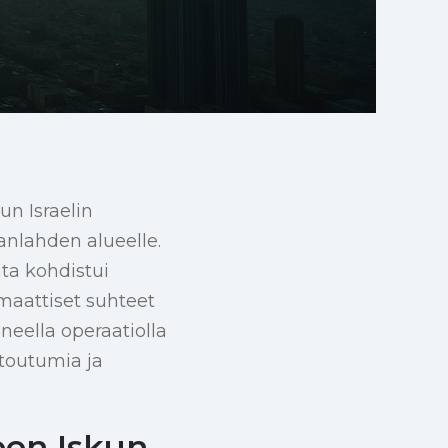
un Israelin
anlahden alueelle.
ta kohdistui
maattiset suhteet
neella operaatiolla
ttoutumia ja
en Iskun