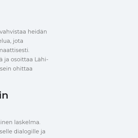
a
e vahvistaa heidän
lua, jota
aattisesti.
 ja osoittaa Lähi-
sein ohittaa
in
tinen laskelma.
elle dialogille ja