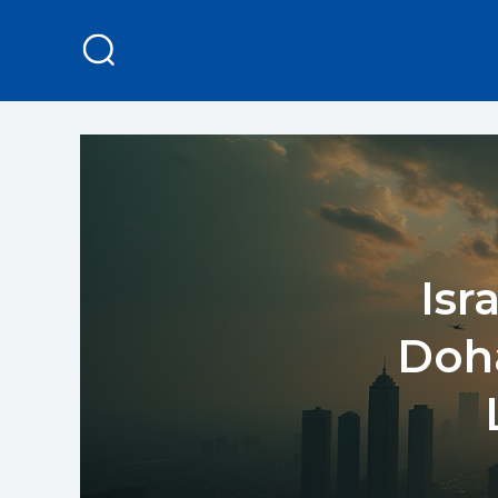
Isr
Doha