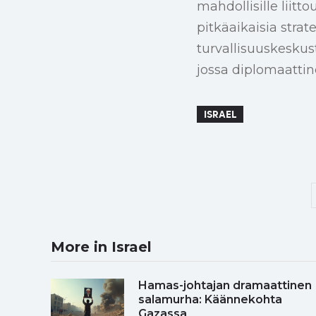
mahdollisille liit
pitkäaikaisia strate
turvallisuuskeskus
jossa diplomaattin
ISRAEL
More in Israel
Hamas-johtajan dramaattinen
salamurha: Käännekohta
Gazassa