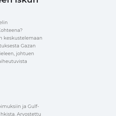
elin
 Kohteena?
en keskustelemaan
otuksesta Gazan
eleen, johtuen
aiheutuvista
imuksiin ja Gulf-
hkista. Arvostettu