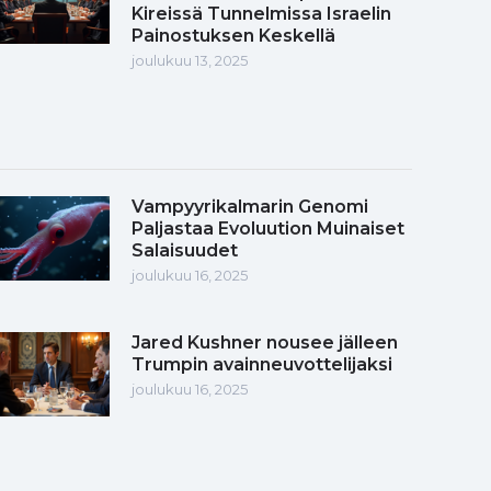
Kireissä Tunnelmissa Israelin
Painostuksen Keskellä
joulukuu 13, 2025
Vampyyrikalmarin Genomi
Paljastaa Evoluution Muinaiset
Salaisuudet
joulukuu 16, 2025
Jared Kushner nousee jälleen
Trumpin avainneuvottelijaksi
joulukuu 16, 2025