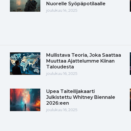
Nuorelle Syöpäpotilaalle
joulukuu 14, 2025
Mullistava Teoria, Joka Saattaa
Muuttaa Ajattelumme Kiinan
Taloudesta
joulukuu 16, 2025
Upea Taiteilijakaarti
Julkistettu Whitney Biennale
2026:een
joulukuu 16, 2025