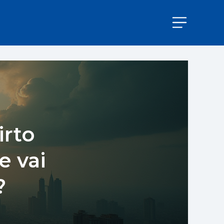
irto
e vai
?