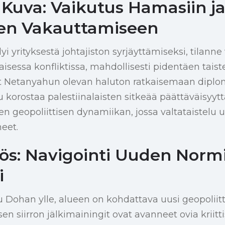
Kuva: Vaikutus Hamasiin j
een Vakauttamiseen
lyi yrityksestä johtajiston syrjäyttämiseksi, tilann
sessa konfliktissa, mahdollisesti pidentäen taiste
at Netanyahun olevan haluton ratkaisemaan diplom
 korostaa palestiinalaisten sitkeää päättäväisyyttä
 geopoliittisen dynamiikan, jossa valtataistelu u
eet.
ös: Navigointi Uuden Norm
i
 Dohan ylle, alueen on kohdattava uusi geopoliit
sen siirron jälkimainingit ovat avanneet ovia kriittis