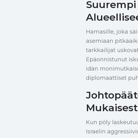
Suurempi 
Alueellis
Hamasille, joka säi
asemiaan pitkäaikai
tarkkailijat uskov
Epäonnistunut isku
idän monimutkaisen
diplomaattiset puh
Johtopäät
Mukaisest
Kun pöly laskeutuu
Israelin aggressiivi