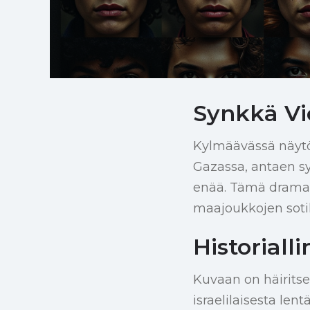
Synkkä Vie
Kylmäävässä näytök
Gazassa, antaen sy
enää. Tämä dramaa
maajoukkojen soti
Historial
Kuvaan on häiritse
israelilaisesta len