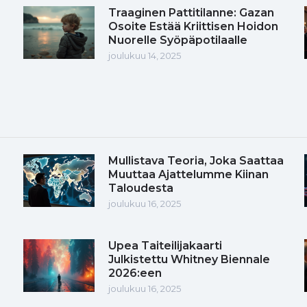
Traaginen Pattitilanne: Gazan
Osoite Estää Kriittisen Hoidon
Nuorelle Syöpäpotilaalle
joulukuu 14, 2025
Mullistava Teoria, Joka Saattaa
Muuttaa Ajattelumme Kiinan
Taloudesta
joulukuu 16, 2025
Upea Taiteilijakaarti
Julkistettu Whitney Biennale
2026:een
joulukuu 16, 2025