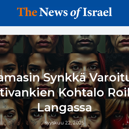
amasin Synkkä Varoitu
tivankien Kohtalo Ro
Langassa
syyskuu 22, 2025