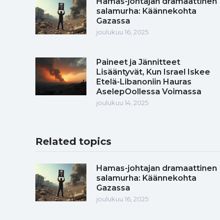
Hamas-johtajan dramaattinen
salamurha: Käännekohta
Gazassa
joulukuu 16, 2025
Paineet ja Jännitteet
Lisääntyvät, Kun Israel Iskee
Etelä-Libanoniin Hauras
AselepOollessa Voimassa
joulukuu 14, 2025
Related topics
Hamas-johtajan dramaattinen
salamurha: Käännekohta
Gazassa
joulukuu 16, 2025