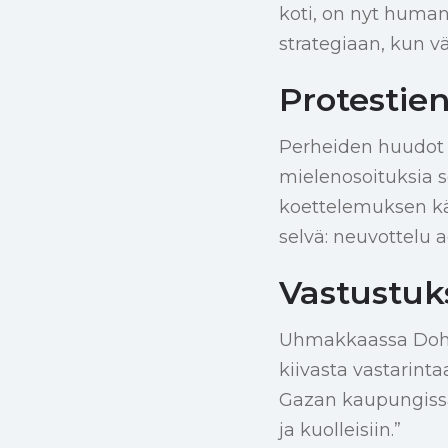
koti, on nyt humani
strategiaan, kun vä
Protestie
Perheiden huudot k
mielenosoituksia 
koettelemuksen kä
selvä: neuvottelu a
Vastustuk
Uhmakkaassa Dohaa
kiivasta vastarinta
Gazan kaupungissa t
ja kuolleisiin.”