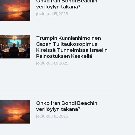
Onko Iran Bondi Beachin
verilöylyn takana?
joulukuu 15, 2025
Trumpin Kunnianhimoinen
Gazan Tulitaukosopimus
Kireissä Tunnelmissa Israelin
Painostuksen Keskellä
joulukuu 13, 2025
Onko Iran Bondi Beachin
verilöylyn takana?
joulukuu 15, 2025