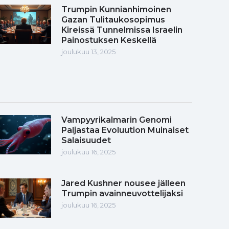
Trumpin Kunnianhimoinen
Gazan Tulitaukosopimus
Kireissä Tunnelmissa Israelin
Painostuksen Keskellä
joulukuu 13, 2025
Vampyyrikalmarin Genomi
Paljastaa Evoluution Muinaiset
Salaisuudet
joulukuu 16, 2025
Jared Kushner nousee jälleen
Trumpin avainneuvottelijaksi
joulukuu 16, 2025