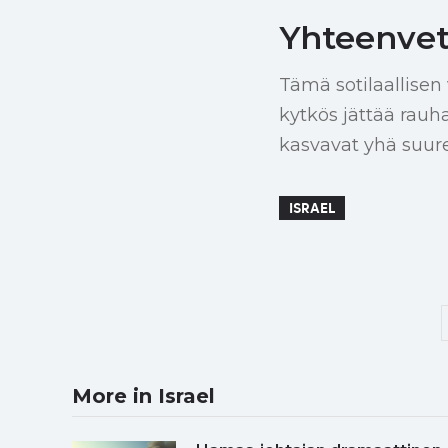
Yhteenve
Tämä sotilaallisen 
kytkös jättää rau
kasvavat yhä suur
ISRAEL
More in Israel