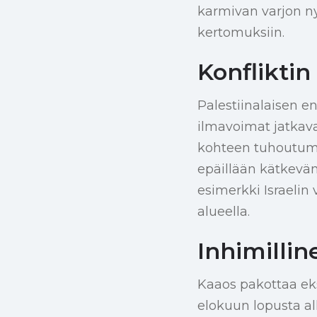
karmivan varjon nyk
kertomuksiin.
Konfliktin
Palestiinalaisen e
ilmavoimat jatkava
kohteen tuhoutumis
epäillään kätkevä
esimerkki Israeli
alueella.
Inhimilli
Kaaos pakottaa ek
elokuun lopusta a