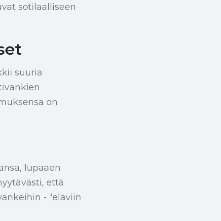
vat sotilaalliseen
set
kii suuria
tivankien
omuksensa on
ansa, lupaaen
yytävästi, että
ankeihin - “eläviin