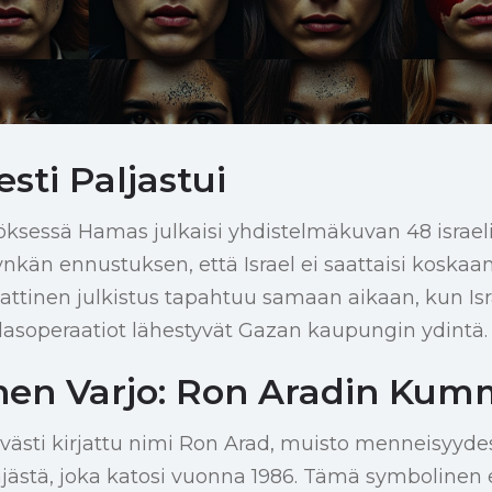
sti Paljastui
sessä Hamas julkaisi yhdistelmäkuvan 48 israeli
nkän ennustuksen, että Israel ei saattaisi koskaa
ttinen julkistus tapahtuu samaan aikaan, kun Isr
lasoperaatiot lähestyvät Gazan kaupungin ydintä.
linen Varjo: Ron Aradin Kum
västi kirjattu nimi Ron Arad, muisto menneisyydes
täjästä, joka katosi vuonna 1986. Tämä symbolinen 