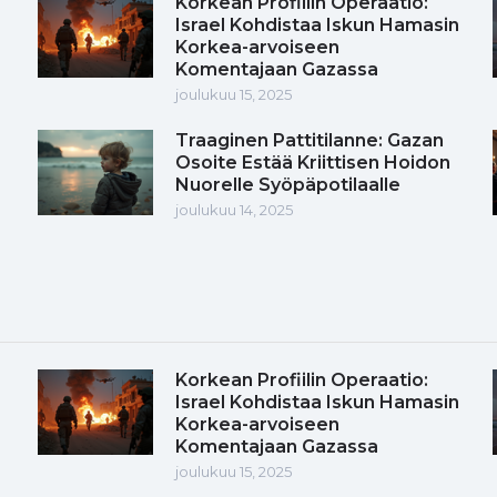
Korkean Profiilin Operaatio:
Israel Kohdistaa Iskun Hamasin
Korkea-arvoiseen
Komentajaan Gazassa
joulukuu 15, 2025
Traaginen Pattitilanne: Gazan
Osoite Estää Kriittisen Hoidon
Nuorelle Syöpäpotilaalle
joulukuu 14, 2025
Korkean Profiilin Operaatio:
Israel Kohdistaa Iskun Hamasin
Korkea-arvoiseen
Komentajaan Gazassa
joulukuu 15, 2025