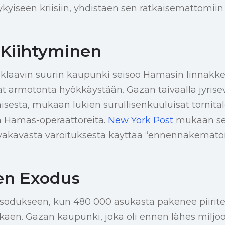
yiseen kriisiin, yhdistäen sen ratkaisemattomiin h
 Kiihtyminen
nklaavin suurin kaupunki seisoo Hamasin linnakkee
t armotonta hyökkäystään. Gazan taivaalla jyrisev
esta, mukaan lukien surullisenkuuluisat tornitalo
n Hamas-operaattoreita.
New York Post
mukaan se
n vakavasta varoituksesta käyttää “ennennäkemät
nen Exodus
sodukseen, kun 480 000 asukasta pakenee piirite
lkaen. Gazan kaupunki, joka oli ennen lähes milj