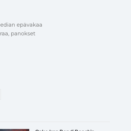
ragedian epävakaa
raa, panokset