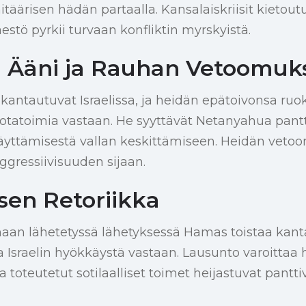
täärisen hädän partaalla. Kansalaiskriisit kietoutu
estö pyrkii turvaan konfliktin myrskyistä.
n Ääni ja Rauhan Vetoomuk
antautuvat Israelissa, ja heidän epätoivonsa ruok
sotatoimia vastaan. He syyttävät Netanyahua pant
yttämisestä vallan keskittämiseen. Heidän veto
ggressiivisuuden sijaan.
sen Retoriikka
n lähetetyssä lähetyksessä Hamas toistaa kant
a Israelin hyökkäystä vastaan. Lausunto varoittaa h
oteutetut sotilaalliset toimet heijastuvat panttiv