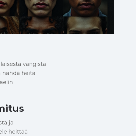
laisesta vangista
n nähdä heitä
aelin
mitus
tä ja
ele heittää