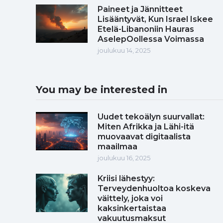
Paineet ja Jännitteet
Lisääntyvät, Kun Israel Iskee
Etelä-Libanoniin Hauras
AselepOollessa Voimassa
joulukuu 14, 2025
You may be interested in
Uudet tekoälyn suurvallat:
Miten Afrikka ja Lähi-itä
muovaavat digitaalista
maailmaa
joulukuu 16, 2025
Kriisi lähestyy:
Terveydenhuoltoa koskeva
väittely, joka voi
kaksinkertaistaa
vakuutusmaksut