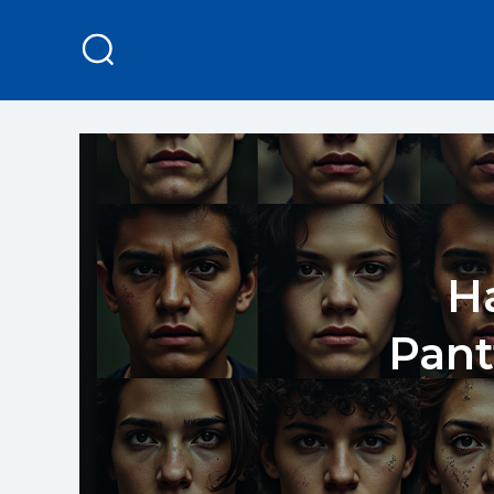
H
Pant