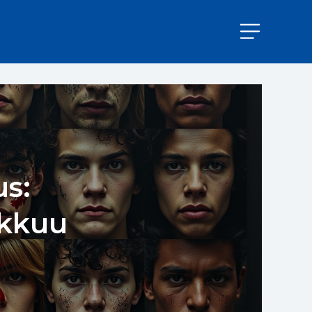
s:
ikkuu