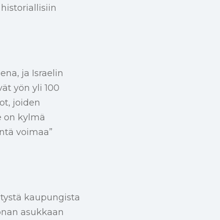
istoriallisiin
na, ja Israelin
ät yön yli 100
t, joiden
 on kylmä
öntä voimaa”
tystä kaupungista
oonan asukkaan