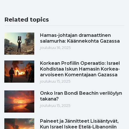
Related topics
Hamas-johtajan dramaattinen
salamurha: Käännekohta Gazassa
joulukuu 16, 2025
Korkean Profiilin Operaatio: Israel
Kohdistaa Iskun Hamasin Korkea-
arvoiseen Komentajaan Gazassa
joulukuu 15, 2025
Onko Iran Bondi Beachin verilöylyn
takana?
joulukuu 15, 2025
Paineet ja Jännitteet Lisääntyvät,
Kun Israel Iskee Etelä-Libanoniin