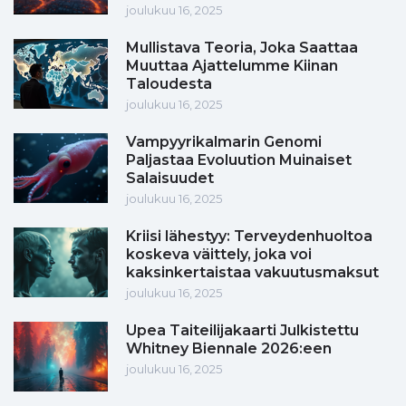
joulukuu 16, 2025
Mullistava Teoria, Joka Saattaa
Muuttaa Ajattelumme Kiinan
Taloudesta
joulukuu 16, 2025
Vampyyrikalmarin Genomi
Paljastaa Evoluution Muinaiset
Salaisuudet
joulukuu 16, 2025
Kriisi lähestyy: Terveydenhuoltoa
koskeva väittely, joka voi
kaksinkertaistaa vakuutusmaksut
joulukuu 16, 2025
Upea Taiteilijakaarti Julkistettu
Whitney Biennale 2026:een
joulukuu 16, 2025