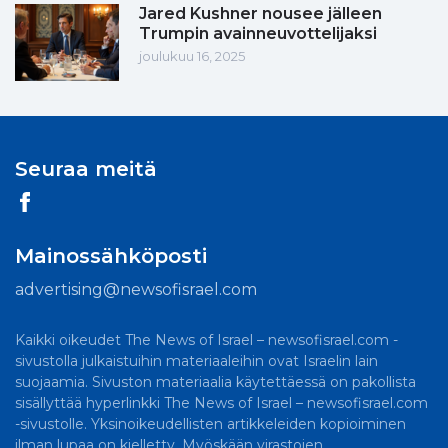
Jared Kushner nousee jälleen
Trumpin avainneuvottelijaksi
joulukuu 16, 2025
Seuraa meitä
Mainossähköposti
advertising@newsofisrael.com
Kaikki oikeudet The News of Israel – newsofisrael.com -
sivustolla julkaistuihin materiaaleihin ovat Israelin lain
suojaamia. Sivuston materiaalia käytettäessä on pakollista
sisällyttää hyperlinkki The News of Israel – newsofisrael.com
-sivustolle. Yksinoikeudellisten artikkeleiden kopioiminen
ilman lupaa on kielletty. Myöskään virastojen