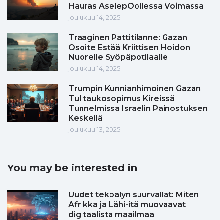
Hauras AselepOollessa Voimassa
joulukuu 14, 2025
Traaginen Pattitilanne: Gazan
Osoite Estää Kriittisen Hoidon
Nuorelle Syöpäpotilaalle
joulukuu 14, 2025
Trumpin Kunnianhimoinen Gazan
Tulitaukosopimus Kireissä
Tunnelmissa Israelin Painostuksen
Keskellä
joulukuu 13, 2025
You may be interested in
Uudet tekoälyn suurvallat: Miten
Afrikka ja Lähi-itä muovaavat
digitaalista maailmaa