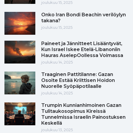
joulukuu 15, 2025
Onko Iran Bondi Beachin verilöylyn
takana?
joulukuu 15, 2025
Paineet ja Jännitteet Lisääntyvät,
Kun Israel Iskee Etelä-Libanoniin
Hauras AselepOollessa Voimassa
joulukuu 14, 2025
Traaginen Pattitilanne: Gazan
Osoite Estää Kriittisen Hoidon
Nuorelle Syöpäpotilaalle
joulukuu 14, 2025
Trumpin Kunnianhimoinen Gazan
Tulitaukosopimus Kireissä
Tunnelmissa Israelin Painostuksen
Keskellä
joulukuu 13, 2025