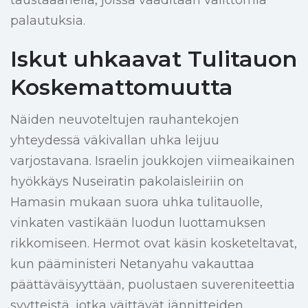
taustaäänellä, joissa vaaditaan välittömiä
palautuksia.
Iskut uhkaavat Tulitauon
Koskemattomuutta
Näiden neuvoteltujen rauhantekojen
yhteydessä väkivallan uhka leijuu
varjostavana. Israelin joukkojen viimeaikainen
hyökkäys Nuseiratin pakolaisleiriin on
Hamasin mukaan suora uhka tulitauolle,
vinkaten vastikään luodun luottamuksen
rikkomiseen. Hermot ovat käsin kosketeltavat,
kun pääministeri Netanyahu vakauttaa
päättäväisyyttään, puolustaen suvereniteettia
syytteistä, jotka väittävät jännitteiden