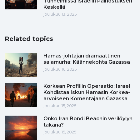
Tunnelmissa Israelin Painostuksen
Keskellä
joulukuu 13, 2025
Related topics
Hamas-johtajan dramaattinen
salamurha: Käännekohta Gazassa
joulukuu 16, 2025
Korkean Profiilin Operaatio: Israel
Kohdistaa Iskun Hamasin Korkea-
arvoiseen Komentajaan Gazassa
joulukuu 15, 2025
Onko Iran Bondi Beachin verilöylyn
takana?
joulukuu 15, 2025