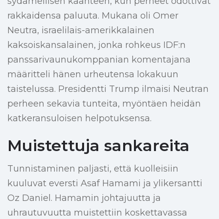
sydämellisen käänteen, kun perheet odottivat
rakkaidensa paluuta. Mukana oli Omer
Neutra, israelilais-amerikkalainen
kaksoiskansalainen, jonka rohkeus IDF:n
panssarivaunukomppanian komentajana
määritteli hänen urheutensa lokakuun
taistelussa. Presidentti Trump ilmaisi Neutran
perheen sekavia tunteita, myöntäen heidän
katkeransuloisen helpotuksensa.
Muistettuja sankareita
Tunnistaminen paljasti, että kuolleisiin
kuuluvat eversti Asaf Hamami ja ylikersantti
Oz Daniel. Hamamin johtajuutta ja
uhrautuvuutta muistettiin koskettavassa