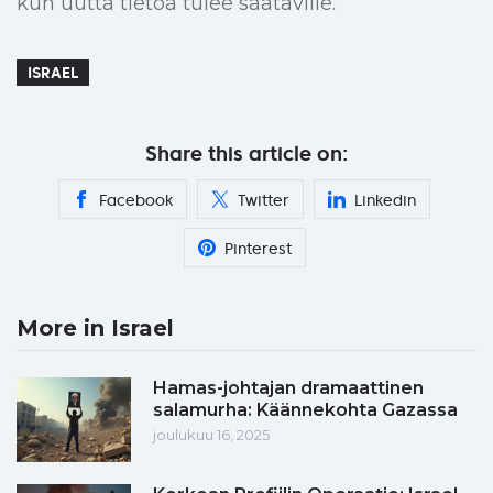
kun uutta tietoa tulee saataville.
ISRAEL
Share this article on:
Facebook
Twitter
Linkedin
Pinterest
More in Israel
Hamas-johtajan dramaattinen
salamurha: Käännekohta Gazassa
joulukuu 16, 2025