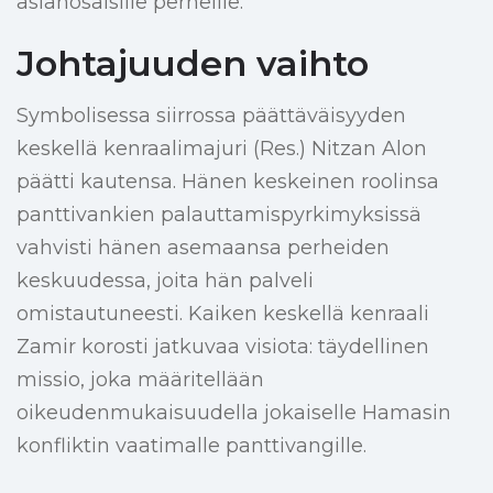
asianosaisille perheille.
Johtajuuden vaihto
Symbolisessa siirrossa päättäväisyyden
keskellä kenraalimajuri (Res.) Nitzan Alon
päätti kautensa. Hänen keskeinen roolinsa
panttivankien palauttamispyrkimyksissä
vahvisti hänen asemaansa perheiden
keskuudessa, joita hän palveli
omistautuneesti. Kaiken keskellä kenraali
Zamir korosti jatkuvaa visiota: täydellinen
missio, joka määritellään
oikeudenmukaisuudella jokaiselle Hamasin
konfliktin vaatimalle panttivangille.