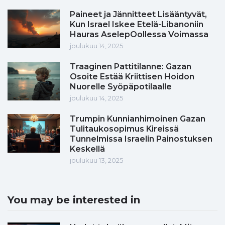
Paineet ja Jännitteet Lisääntyvät,
Kun Israel Iskee Etelä-Libanoniin
Hauras AselepOollessa Voimassa
joulukuu 14, 2025
Traaginen Pattitilanne: Gazan
Osoite Estää Kriittisen Hoidon
Nuorelle Syöpäpotilaalle
joulukuu 14, 2025
Trumpin Kunnianhimoinen Gazan
Tulitaukosopimus Kireissä
Tunnelmissa Israelin Painostuksen
Keskellä
joulukuu 13, 2025
You may be interested in