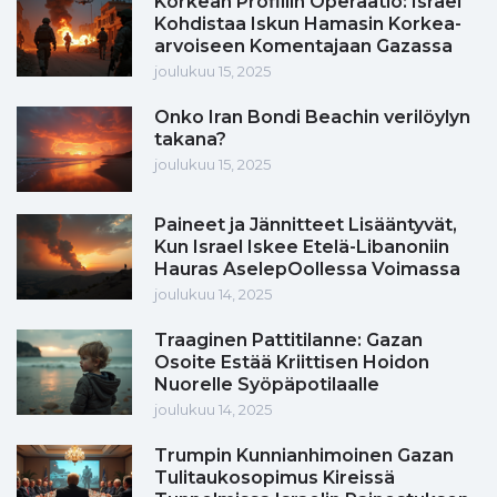
Korkean Profiilin Operaatio: Israel
Kohdistaa Iskun Hamasin Korkea-
arvoiseen Komentajaan Gazassa
joulukuu 15, 2025
Onko Iran Bondi Beachin verilöylyn
takana?
joulukuu 15, 2025
Paineet ja Jännitteet Lisääntyvät,
Kun Israel Iskee Etelä-Libanoniin
Hauras AselepOollessa Voimassa
joulukuu 14, 2025
Traaginen Pattitilanne: Gazan
Osoite Estää Kriittisen Hoidon
Nuorelle Syöpäpotilaalle
joulukuu 14, 2025
Trumpin Kunnianhimoinen Gazan
Tulitaukosopimus Kireissä