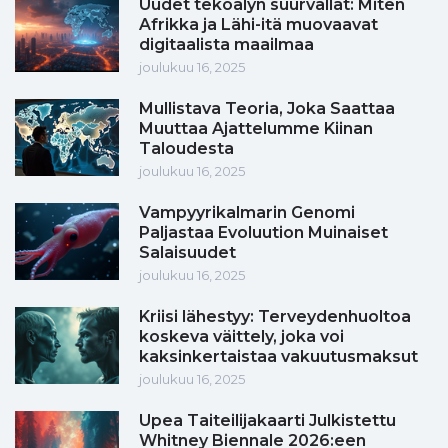
Uudet tekoälyn suurvallat: Miten
Afrikka ja Lähi-itä muovaavat
digitaalista maailmaa
joulukuu 16, 2025
Mullistava Teoria, Joka Saattaa
Muuttaa Ajattelumme Kiinan
Taloudesta
joulukuu 16, 2025
Vampyyrikalmarin Genomi
Paljastaa Evoluution Muinaiset
Salaisuudet
joulukuu 16, 2025
Kriisi lähestyy: Terveydenhuoltoa
koskeva väittely, joka voi
kaksinkertaistaa vakuutusmaksut
joulukuu 16, 2025
Upea Taiteilijakaarti Julkistettu
Whitney Biennale 2026:een