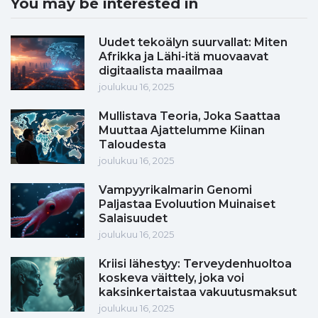
You may be interested in
Uudet tekoälyn suurvallat: Miten
Afrikka ja Lähi-itä muovaavat
digitaalista maailmaa
joulukuu 16, 2025
Mullistava Teoria, Joka Saattaa
Muuttaa Ajattelumme Kiinan
Taloudesta
joulukuu 16, 2025
Vampyyrikalmarin Genomi
Paljastaa Evoluution Muinaiset
Salaisuudet
joulukuu 16, 2025
Kriisi lähestyy: Terveydenhuoltoa
koskeva väittely, joka voi
kaksinkertaistaa vakuutusmaksut
joulukuu 16, 2025