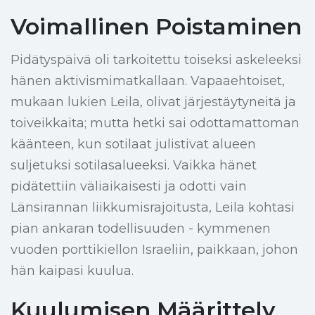
Voimallinen Poistaminen
Pidätyspäivä oli tarkoitettu toiseksi askeleeksi
hänen aktivismimatkallaan. Vapaaehtoiset,
mukaan lukien Leila, olivat järjestäytyneitä ja
toiveikkaita; mutta hetki sai odottamattoman
käänteen, kun sotilaat julistivat alueen
suljetuksi sotilasalueeksi. Vaikka hänet
pidätettiin väliaikaisesti ja odotti vain
Länsirannan liikkumisrajoitusta, Leila kohtasi
pian ankaran todellisuuden - kymmenen
vuoden porttikiellon Israeliin, paikkaan, johon
hän kaipasi kuulua.
Kuulumisen Määrittely