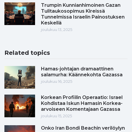
Trumpin Kunnianhimoinen Gazan
Tulitaukosopimus Kireissä
Tunnelmissa Israelin Painostuksen
Keskellä
joulukuu 13, 2025
Related topics
Hamas-johtajan dramaattinen
salamurha: Käännekohta Gazassa
joulukuu 16, 2025
Korkean Profiilin Operaatio: Israel
Kohdistaa Iskun Hamasin Korkea-
arvoiseen Komentajaan Gazassa
joulukuu 15, 2025
Onko Iran Bondi Beachin verilöylyn