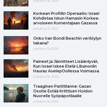
joulukuu 16, 2025
Korkean Profiilin Operaatio: Israel
Kohdistaa Iskun Hamasin Korkea-
arvoiseen Komentajaan Gazassa
joulukuu 15, 2025
Onko Iran Bondi Beachin verilöylyn
takana?
joulukuu 15, 2025
Paineet ja Jännitteet Lisääntyvät,
Kun Israel Iskee Etelä-Libanoniin
Hauras AselepOollessa Voimassa
joulukuu 14, 2025
Traaginen Pattitilanne: Gazan
Osoite Estää Kriittisen Hoidon
Nuorelle Syöpäpotilaalle
joulukuu 14, 2025