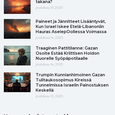
takana?
joulukuu 15, 2025
Paineet ja Jännitteet Lisääntyvät,
Kun Israel Iskee Etelä-Libanoniin
Hauras AselepOollessa Voimassa
joulukuu 14, 2025
Traaginen Pattitilanne: Gazan
Osoite Estää Kriittisen Hoidon
Nuorelle Syöpäpotilaalle
joulukuu 14, 2025
Trumpin Kunnianhimoinen Gazan
Tulitaukosopimus Kireissä
Tunnelmissa Israelin Painostuksen
Keskellä
joulukuu 13, 2025