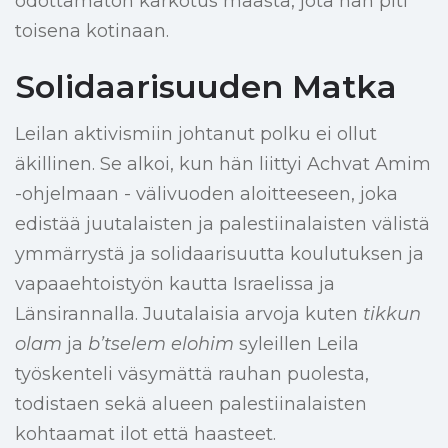
odottamaton karkotus maasta, jota hän piti
toisena kotinaan.
Solidaarisuuden Matka
Leilan aktivismiin johtanut polku ei ollut
äkillinen. Se alkoi, kun hän liittyi Achvat Amim
-ohjelmaan - välivuoden aloitteeseen, joka
edistää juutalaisten ja palestiinalaisten välistä
ymmärrystä ja solidaarisuutta koulutuksen ja
vapaaehtoistyön kautta Israelissa ja
Länsirannalla. Juutalaisia arvoja kuten
tikkun
olam
ja
b’tselem elohim
syleillen Leila
työskenteli väsymättä rauhan puolesta,
todistaen sekä alueen palestiinalaisten
kohtaamat ilot että haasteet.