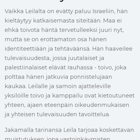
Vaikka Leilalta on evätty paluu Israeliin, hän
kieltäytyy katkaisemasta siteitään. Maa ei
ehkä toivota häntä tervetulleeksi juuri nyt,
mutta se on erottamaton osa hänen
identiteettiään ja tehtäväänsä. Hän haaveilee
tulevaisuudesta, jossa juutalaiset ja
palestiinalaiset elävät rauhassa - toivo, joka
polttaa hänen jatkuvia ponnistelujaan
kaukaa. Leilalle ja samoin ajatteleville
yksilöille toivo ja kamppailu ovat kietoutuneet
yhteen, ajaen eteenpäin oikeudenmukaisen
ja yhteisen tulevaisuuden tavoittelua.
Jakamalla tarinansa Leila tarjoaa koskettavan
muistutuksen: jopa vastoinkäymisten