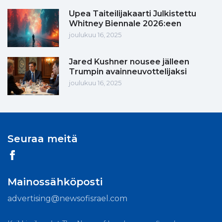
Upea Taiteilijakaarti Julkistettu
Whitney Biennale 2026:een
joulukuu 16, 2025
Jared Kushner nousee jälleen
Trumpin avainneuvottelijaksi
joulukuu 16, 2025
Seuraa meitä
Mainossähköposti
advertising@newsofisrael.com