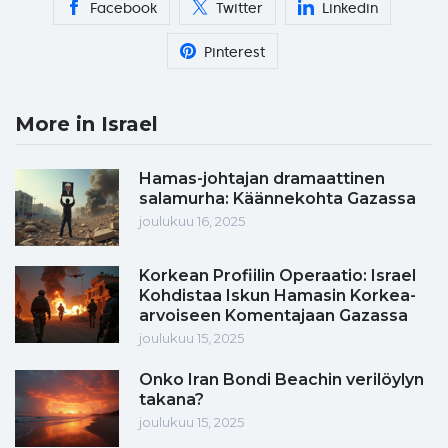
Facebook
Twitter
Linkedin
Pinterest
More in Israel
Hamas-johtajan dramaattinen
salamurha: Käännekohta Gazassa
joulukuu 16, 2025
Korkean Profiilin Operaatio: Israel
Kohdistaa Iskun Hamasin Korkea-
arvoiseen Komentajaan Gazassa
joulukuu 15, 2025
Onko Iran Bondi Beachin verilöylyn
takana?
joulukuu 15, 2025