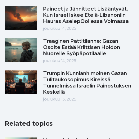
Paineet ja Jännitteet Lisääntyvät,
Kun Israel Iskee Etelä-Libanoniin
Hauras AselepOollessa Voimassa
joulukuu 14, 2025
Traaginen Pattitilanne: Gazan
Osoite Estää Kriittisen Hoidon
Nuorelle Syöpäpotilaalle
joulukuu 14, 2025
Trumpin Kunnianhimoinen Gazan
Tulitaukosopimus Kireissä
Tunnelmissa Israelin Painostuksen
Keskellä
joulukuu 13, 2025
Related topics