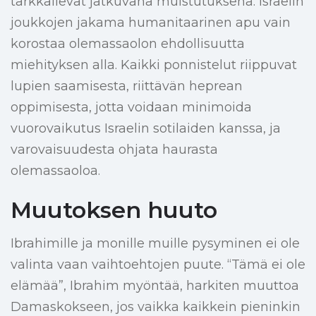
tarkkailevat jatkuvana muistutuksena. Israelin
joukkojen jakama humanitaarinen apu vain
korostaa olemassaolon ehdollisuutta
miehityksen alla. Kaikki ponnistelut riippuvat
lupien saamisesta, riittävän heprean
oppimisesta, jotta voidaan minimoida
vuorovaikutus Israelin sotilaiden kanssa, ja
varovaisuudesta ohjata haurasta
olemassaoloa.
Muutoksen huuto
Ibrahimille ja monille muille pysyminen ei ole
valinta vaan vaihtoehtojen puute. “Tämä ei ole
elämää”, Ibrahim myöntää, harkiten muuttoa
Damaskokseen, jos vaikka kaikkein pieninkin