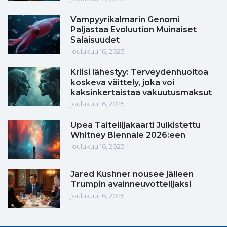
Vampyyrikalmarin Genomi
Paljastaa Evoluution Muinaiset
Salaisuudet
joulukuu 16, 2025
Kriisi lähestyy: Terveydenhuoltoa
koskeva väittely, joka voi
kaksinkertaistaa vakuutusmaksut
joulukuu 16, 2025
Upea Taiteilijakaarti Julkistettu
Whitney Biennale 2026:een
joulukuu 16, 2025
Jared Kushner nousee jälleen
Trumpin avainneuvottelijaksi
joulukuu 16, 2025