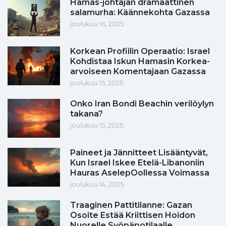
Hamas-johtajan dramaattinen
salamurha: Käännekohta Gazassa
joulukuu 16, 2025
Korkean Profiilin Operaatio: Israel
Kohdistaa Iskun Hamasin Korkea-
arvoiseen Komentajaan Gazassa
joulukuu 15, 2025
Onko Iran Bondi Beachin verilöylyn
takana?
joulukuu 15, 2025
Paineet ja Jännitteet Lisääntyvät,
Kun Israel Iskee Etelä-Libanoniin
Hauras AselepOollessa Voimassa
joulukuu 14, 2025
Traaginen Pattitilanne: Gazan
Osoite Estää Kriittisen Hoidon
Nuorelle Syöpäpotilaalle