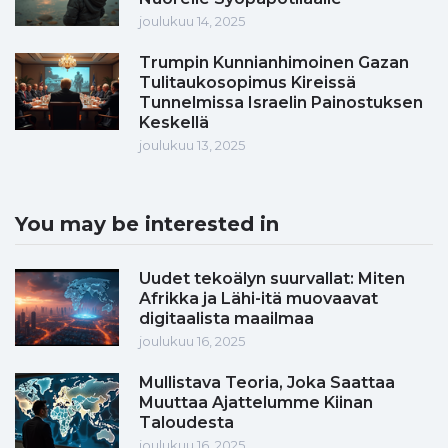
joulukuu 14, 2025
Trumpin Kunnianhimoinen Gazan
Tulitaukosopimus Kireissä
Tunnelmissa Israelin Painostuksen
Keskellä
joulukuu 13, 2025
You may be interested in
Uudet tekoälyn suurvallat: Miten
Afrikka ja Lähi-itä muovaavat
digitaalista maailmaa
joulukuu 16, 2025
Mullistava Teoria, Joka Saattaa
Muuttaa Ajattelumme Kiinan
Taloudesta
joulukuu 16, 2025