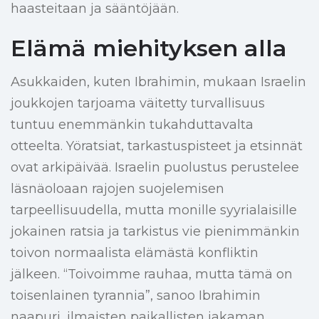
haasteitaan ja sääntöjään.
Elämä miehityksen alla
Asukkaiden, kuten Ibrahimin, mukaan Israelin
joukkojen tarjoama väitetty turvallisuus
tuntuu enemmänkin tukahduttavalta
otteelta. Yöratsiat, tarkastuspisteet ja etsinnät
ovat arkipäivää. Israelin puolustus perustelee
läsnäoloaan rajojen suojelemisen
tarpeellisuudella, mutta monille syyrialaisille
jokainen ratsia ja tarkistus vie pienimmänkin
toivon normaalista elämästä konfliktin
jälkeen. “Toivoimme rauhaa, mutta tämä on
toisenlainen tyrannia”, sanoo Ibrahimin
naapuri, ilmaisten paikallisten jakaman