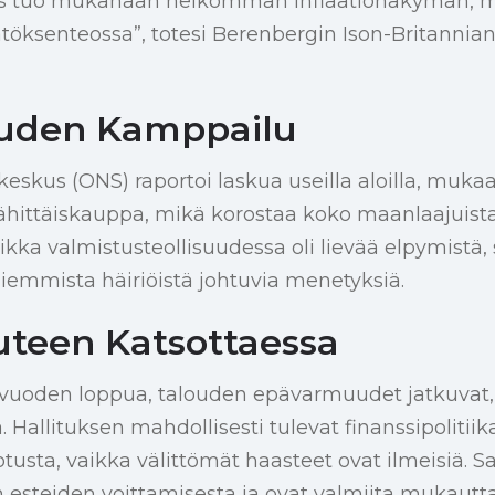
us tuo mukanaan heikomman inflaationäkymän, m
töksenteossa”, totesi Berenbergin Ison-Britannia
ouden Kamppailu
keskus (ONS) raportoi laskua useilla aloilla, mukaa
ähittäiskauppa, mikä korostaa koko maanlaajuist
ikka valmistusteollisuudessa oli lievää elpymistä, s
mmista häiriöistä johtuvia menetyksiä.
uteen Katsottaessa
vuoden loppua, talouden epävarmuudet jatkuvat
. Hallituksen mahdollisesti tulevat finanssipolitiika
tusta, vaikka välittömät haasteet ovat ilmeisiä. Sa
n esteiden voittamisesta ja ovat valmiita mukautt