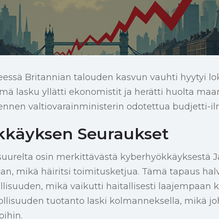
eessä Britannian talouden kasvun vauhti hyytyi l
ämä lasku yllätti ekonomistit ja herätti huolta ma
 ennen valtiovarainministerin odotettua budjetti-il
kkäyksen Seuraukset
suurelta osin merkittävästä kyberhyökkäyksestä 
aan, mikä häiritsi toimitusketjua. Tämä tapaus hal
llisuuden, mikä vaikutti haitallisesti laajempaan 
llisuuden tuotanto laski kolmanneksella, mikä jo
oihin.