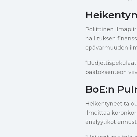
Heikentyn
Poliittinen ilmapii
hallituksen finanssi
epävarmuuden ilmapi
“Budjettispekulaatio
päätöksenteon viiv
BoE:n Pulm
Heikentyneet talo
ilmoittaa koronkor
analyytikot ennust