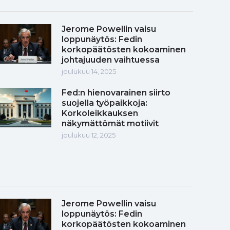
Jerome Powellin vaisu
loppunäytös: Fedin
korkopäätösten kokoaminen
johtajuuden vaihtuessa
joulukuu 14, 2025
Fed:n hienovarainen siirto
suojella työpaikkoja:
Korkoleikkauksen
näkymättömät motiivit
joulukuu 12, 2025
Jerome Powellin vaisu
loppunäytös: Fedin
korkopäätösten kokoaminen