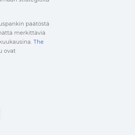
kuspankin päätöstä
mättä merkittäviä
 kuukausina.
The
u ovat