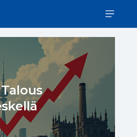
 Talous
skellä