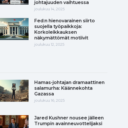
johtajuuden vaihtuessa
joulukuu 14, 2025
Fed:n hienovarainen siirto
suojella työpaikkoja:
Korkoleikkauksen
näkymättömät motiivit
joulukuu 12, 2025
Hamas-johtajan dramaattinen
salamurha: Käännekohta
Gazassa
joulukuu 16, 2025
Jared Kushner nousee jälleen
Trumpin avainneuvottelijaksi