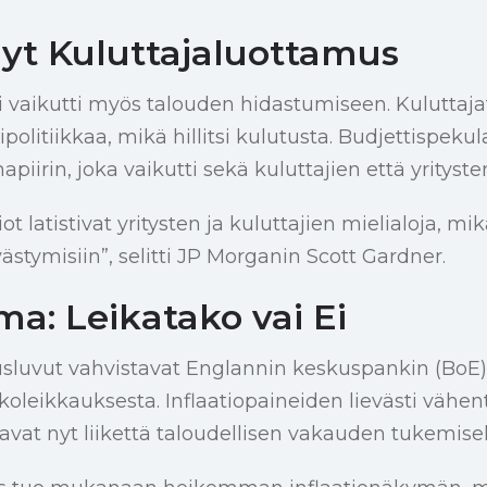
yt Kuluttajaluottamus
ri vaikutti myös talouden hidastumiseen. Kuluttaja
politiikkaa, mikä hillitsi kulutusta. Budjettispekula
irin, joka vaikutti sekä kuluttajien että yritysten
t latistivat yritysten ja kuluttajien mielialoja, mik
ästymisiin”, selitti JP Morganin Scott Gardner.
a: Leikatako vai Ei
usluvut vahvistavat Englannin keskuspankin (BoE
koleikkauksesta. Inflaatiopaineiden lievästi vähe
avat nyt liikettä taloudellisen vakauden tukemisek