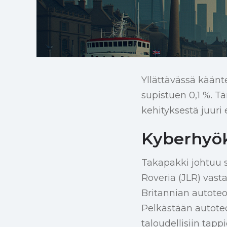
Yllättävässä käänt
supistuen 0,1 %. T
kehityksestä juuri
Kyberhyö
Takapakki johtuu 
Roveria (JLR) vast
Britannian autoteo
Pelkästään autoteo
taloudellisiin tappi