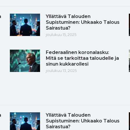
a
Yllättävä Talouden
Supistuminen: Uhkaako Talous
Sairastua?
joulukuu 15, 2025
Federaalinen koronalasku:
Mitä se tarkoittaa taloudelle ja
sinun kukkarollesi
joulukuu 13, 2025
a
Yllättävä Talouden
Supistuminen: Uhkaako Talous
Sairastua?