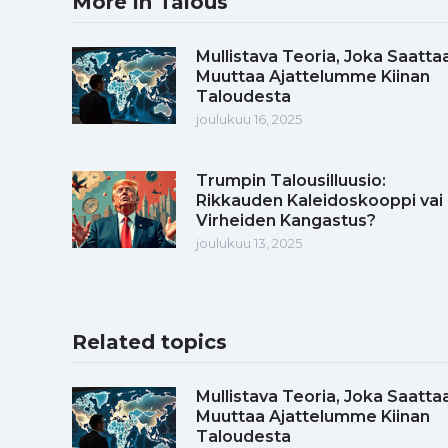
More in Talous
Mullistava Teoria, Joka Saatta
Muuttaa Ajattelumme Kiinan
Taloudesta
joulukuu 16, 2025
Trumpin Talousilluusio:
Rikkauden Kaleidoskooppi vai
Virheiden Kangastus?
joulukuu 13, 2025
Related topics
Mullistava Teoria, Joka Saatta
Muuttaa Ajattelumme Kiinan
Taloudesta