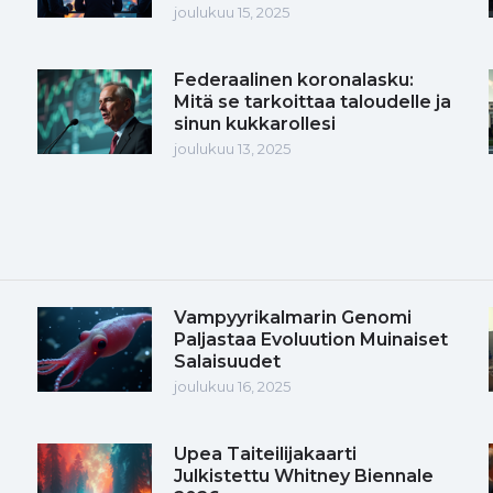
joulukuu 15, 2025
Federaalinen koronalasku:
Mitä se tarkoittaa taloudelle ja
sinun kukkarollesi
joulukuu 13, 2025
Vampyyrikalmarin Genomi
Paljastaa Evoluution Muinaiset
Salaisuudet
joulukuu 16, 2025
Upea Taiteilijakaarti
Julkistettu Whitney Biennale