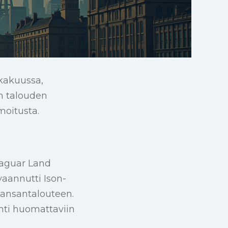
okakuussa,
an talouden
moitusta.
Jaguar Land
vaannutti Ison-
kansantalouteen.
hti huomattaviin