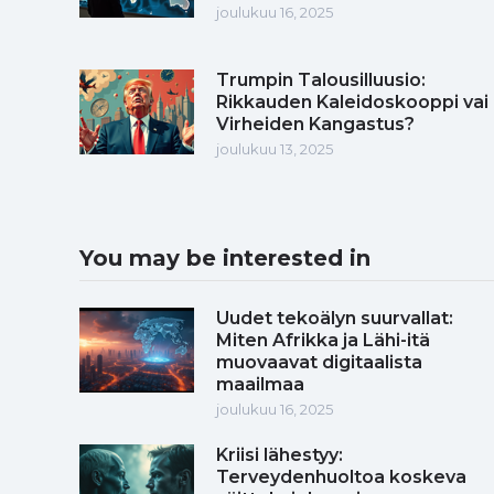
joulukuu 16, 2025
Trumpin Talousilluusio:
Rikkauden Kaleidoskooppi vai
Virheiden Kangastus?
joulukuu 13, 2025
You may be interested in
Uudet tekoälyn suurvallat:
Miten Afrikka ja Lähi-itä
muovaavat digitaalista
maailmaa
joulukuu 16, 2025
Kriisi lähestyy:
Terveydenhuoltoa koskeva