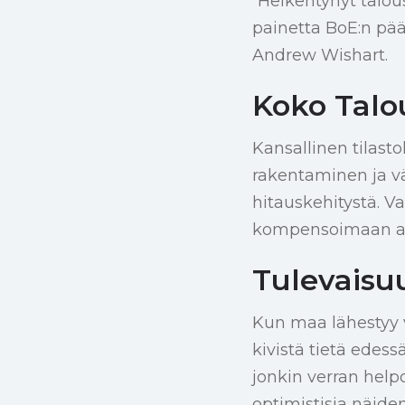
“Heikentynyt talo
painetta BoE:n pää
Andrew Wishart.
Koko Tal
Kansallinen tilasto
rakentaminen ja v
hitauskehitystä. Va
kompensoimaan aie
Tulevaisu
Kun maa lähestyy 
kivistä tietä edessä
jonkin verran helpo
optimistisia näide