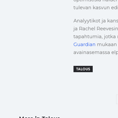
tulevan kasvun edi
Analyytikot ja kan
ja Rachel Reevesin
tapahtumia, jotka 
Guardian
mukaan k
avainasemassa elp
TALOUS