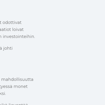
t odottivat
atiot loivat
 investointeihin.
ä johti
) mahdollisuutta
ntyessä monet
si.