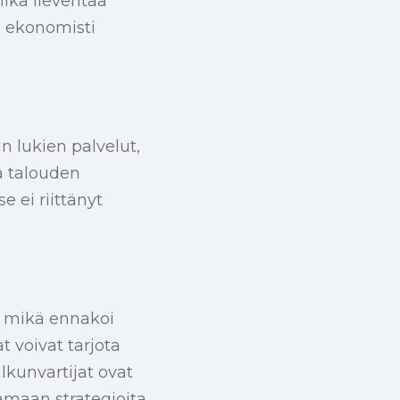
ikä lieventää
n ekonomisti
n lukien palvelut,
a talouden
e ei riittänyt
, mikä ennakoi
t voivat tarjota
lkunvartijat ovat
amaan strategioita