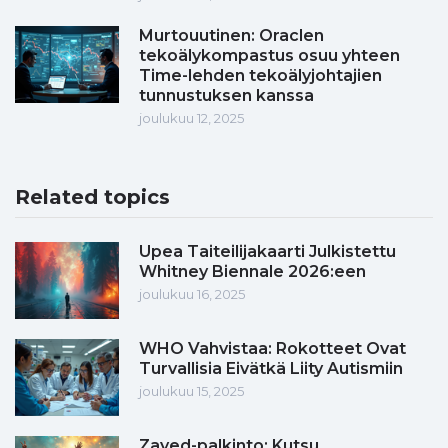
Murtouutinen: Oraclen
tekoälykompastus osuu yhteen
Time-lehden tekoälyjohtajien
tunnustuksen kanssa
joulukuu 12, 2025
Related topics
Upea Taiteilijakaarti Julkistettu
Whitney Biennale 2026:een
joulukuu 16, 2025
WHO Vahvistaa: Rokotteet Ovat
Turvallisia Eivätkä Liity Autismiin
joulukuu 15, 2025
Zayed-palkinto: Kutsu