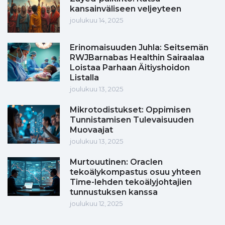
kansainväliseen veljeyteen
joulukuu 14, 2025
Erinomaisuuden Juhla: Seitsemän
RWJBarnabas Healthin Sairaalaa
Loistaa Parhaan Äitiyshoidon
Listalla
joulukuu 13, 2025
Mikrotodistukset: Oppimisen
Tunnistamisen Tulevaisuuden
Muovaajat
joulukuu 13, 2025
Murtouutinen: Oraclen
tekoälykompastus osuu yhteen
Time-lehden tekoälyjohtajien
tunnustuksen kanssa
joulukuu 12, 2025