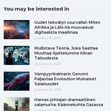
You may be interested in
Uudet tekoälyn suurvallat: Miten
Afrikka ja Lähi-itä muovaavat
digitaalista maailmaa
joulukuu 16, 2025
Mullistava Teoria, Joka Saattaa
Muuttaa Ajattelumme Kiinan
Taloudesta
joulukuu 16, 2025
Vampyyrikalmarin Genomi
Paljastaa Evoluution Muinaiset
Salaisuudet
joulukuu 16, 2025
Hamas-johtajan dramaattinen
salamurha: Käännekohta Gazassa
joulukuu 16, 2025