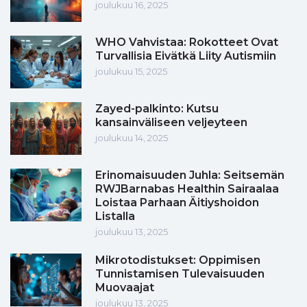
joulukuu 16, 2025
WHO Vahvistaa: Rokotteet Ovat
Turvallisia Eivätkä Liity Autismiin
joulukuu 15, 2025
Zayed-palkinto: Kutsu
kansainväliseen veljeyteen
joulukuu 14, 2025
Erinomaisuuden Juhla: Seitsemän
RWJBarnabas Healthin Sairaalaa
Loistaa Parhaan Äitiyshoidon
Listalla
joulukuu 13, 2025
Mikrotodistukset: Oppimisen
Tunnistamisen Tulevaisuuden
Muovaajat
joulukuu 13, 2025