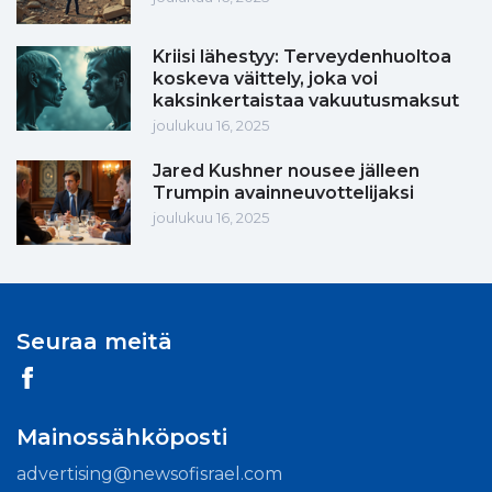
Kriisi lähestyy: Terveydenhuoltoa
koskeva väittely, joka voi
kaksinkertaistaa vakuutusmaksut
joulukuu 16, 2025
Jared Kushner nousee jälleen
Trumpin avainneuvottelijaksi
joulukuu 16, 2025
Seuraa meitä
Mainossähköposti
advertising@newsofisrael.com