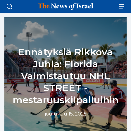
Ennätyksiä Rikkova
Juhla: Florida
Valmistautuu NHL
STREET -
mestaruuskilpailuihin
joulukuu 15, 2025