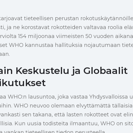
rjoavat tieteellisen perustan rokotuskäytännöill
i, ja ne korostavat rokotteiden valtavaa roolia el
rviolta 154 miljoonaa viimeisten 50 vuoden aikana
t WHO kannustaa hallituksia nojautumaan tieteell
aan.
in Keskustelu ja Globaalit
ikutukset
aa WHO:n lausuntoa, joka vastaa Yhdysvalloissa uu
uihin. WHO neuvoo olemaan elvyttämättä tällaisi
 vankasti sen takana, että lasten rokotteet ovat elin
allisia. Kun uusia todisteita ilmaantuu, WHO on si
vankan tieteellisen tiedon perusteella.