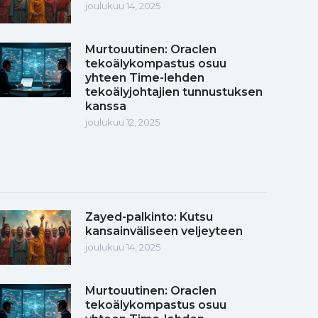
joulukuu 14, 2025
Murtouutinen: Oraclen
tekoälykompastus osuu
yhteen Time-lehden
tekoälyjohtajien tunnustuksen
kanssa
joulukuu 12, 2025
Zayed-palkinto: Kutsu
kansainväliseen veljeyteen
joulukuu 14, 2025
Murtouutinen: Oraclen
tekoälykompastus osuu