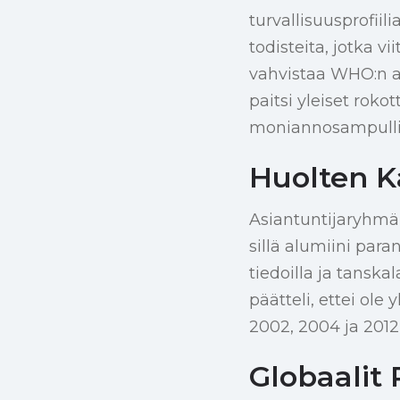
turvallisuusprofiil
todisteita, jotka v
vahvistaa WHO:n a
paitsi yleiset roko
moniannosampullie
Huolten Kä
Asiantuntijaryhmä e
sillä alumiini pa
tiedoilla ja tansk
päätteli, ettei ole 
2002, 2004 ja 2012 
Globaalit