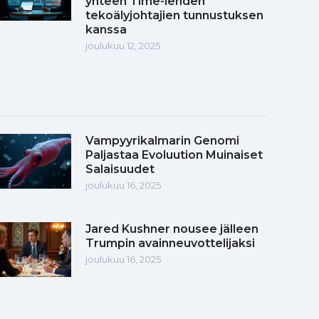
yhteen Time-lehden
tekoälyjohtajien tunnustuksen
kanssa
joulukuu 12, 2025
Vampyyrikalmarin Genomi
Paljastaa Evoluution Muinaiset
Salaisuudet
joulukuu 16, 2025
Jared Kushner nousee jälleen
Trumpin avainneuvottelijaksi
joulukuu 16, 2025