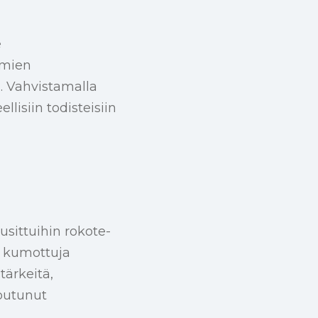
e
ämien
. Vahvistamalla
isiin todisteisiin
sittuihin rokote-
a kumottuja
tärkeitä,
toutunut