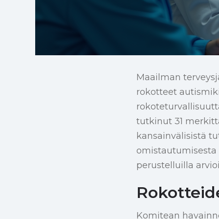
Maailman terveysjä
rokotteet autismik
rokoteturvallisuut
tutkinut 31 merkit
kansainvälisistä 
omistautumisesta 
perustelluilla arvio
Rokotteide
Komitean havainnot