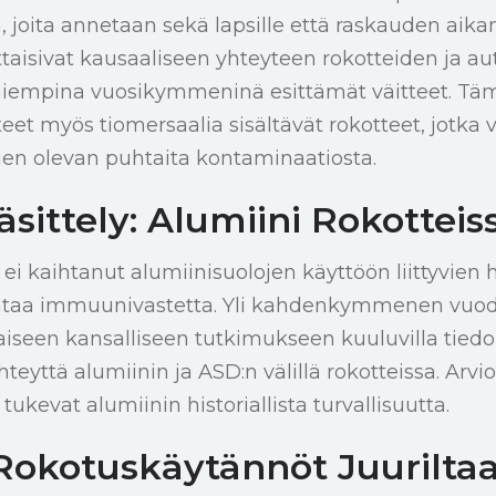
ia, joita annetaan sekä lapsille että raskauden aika
iittaisivat kausaaliseen yhteyteen rokotteiden ja au
iempina vuosikymmeninä esittämät väitteet. Täm
tteet myös tiomersaalia sisältävät rokotteet, jotka
n olevan puhtaita kontaminaatiosta.
sittely: Alumiini Rokotteis
i kaihtanut alumiinisuolojen käyttöön liittyvien h
rantaa immuunivastetta. Yli kahdenkymmenen vuod
alaiseen kansalliseen tutkimukseen kuuluvilla tiedo
yhteyttä alumiinin ja ASD:n välillä rokotteissa. Arvi
tukevat alumiinin historiallista turvallisuutta.
 Rokotuskäytännöt Juurilta