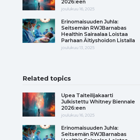
2026:een
joulukuu 16, 2025
Erinomaisuuden Juhla:
Seitsemän RWJBarnabas
Healthin Sairaalaa Loistaa
Parhaan Äitiyshoidon Listalla
joulukuu 13, 2025
Related topics
Upea Taiteilijakaarti
Julkistettu Whitney Biennale
2026:een
joulukuu 16, 2025
Erinomaisuuden Juhla:
Seitsemän RWJBarnabas