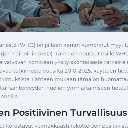
rjestö (WHO) on jälleen kerran kumonnut myytit, 
irjon häiriöihin (ASD). Tämä on noussut esille WH
ta valvovan komitean yksityiskohtaisesta tarkaste
tävää tutkimusta vuosilta 2010-2025, käyttäen tie
tutkimuksista. Lähteen mukaan tämä on huomattav
kansanterveyden huolien ymmärtämiseen tieteell
inneilla.
n Positiivinen Turvallisuusp
 korostavat voimakkaasti rokotteiden positiivist