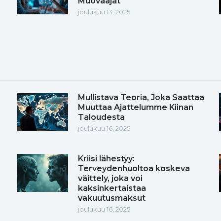
Muovaajat
joulukuu 13, 2025
Mullistava Teoria, Joka Saattaa
Muuttaa Ajattelumme Kiinan
Taloudesta
joulukuu 16, 2025
Kriisi lähestyy:
Terveydenhuoltoa koskeva
väittely, joka voi
kaksinkertaistaa
vakuutusmaksut
joulukuu 16, 2025