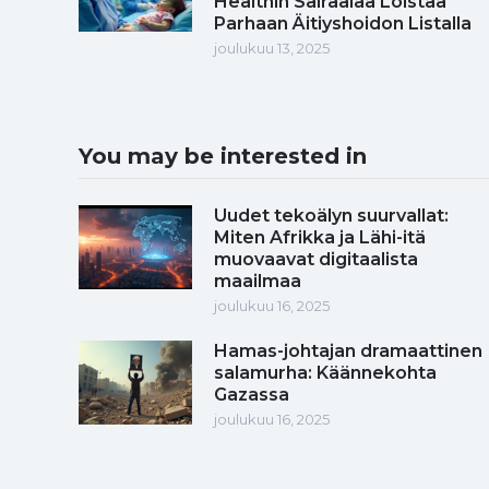
Healthin Sairaalaa Loistaa
Parhaan Äitiyshoidon Listalla
joulukuu 13, 2025
You may be interested in
Uudet tekoälyn suurvallat:
Miten Afrikka ja Lähi-itä
muovaavat digitaalista
maailmaa
joulukuu 16, 2025
Hamas-johtajan dramaattinen
salamurha: Käännekohta
Gazassa
joulukuu 16, 2025