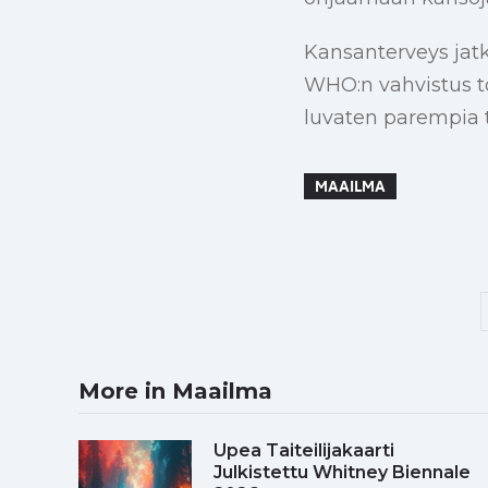
Kansanterveys jat
WHO:n vahvistus to
luvaten parempia t
MAAILMA
More in Maailma
Upea Taiteilijakaarti
Julkistettu Whitney Biennale