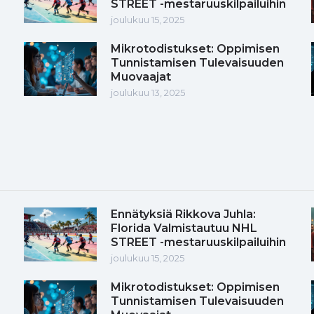
STREET -mestaruuskilpailuihin
joulukuu 15, 2025
Mikrotodistukset: Oppimisen
Tunnistamisen Tulevaisuuden
Muovaajat
joulukuu 13, 2025
Ennätyksiä Rikkova Juhla:
Florida Valmistautuu NHL
STREET -mestaruuskilpailuihin
joulukuu 15, 2025
Mikrotodistukset: Oppimisen
Tunnistamisen Tulevaisuuden