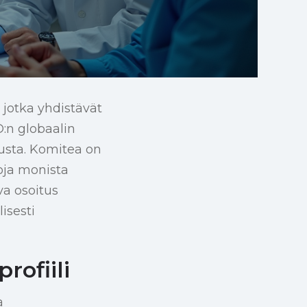
jotka yhdistävät
O:n globaalin
lusta. Komitea on
toja monista
a osoitus
isesti
rofiili
a