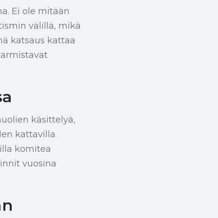
na. Ei ole mitään
tismin välillä, mikä
ä katsaus kattaa
 varmistavat
sa
uolien käsittelyä,
en kattavilla
illa komitea
oinnit vuosina
an