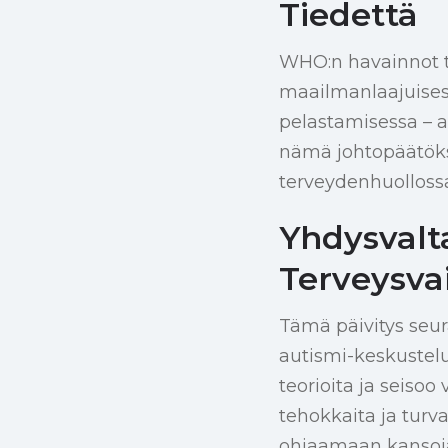
Tiedettä
WHO:n havainnot ta
maailmanlaajuisest
pelastamisessa – a
nämä johtopäätökse
terveydenhuolloss
Yhdysvalta
Terveysva
Tämä päivitys seur
autismi-keskustel
teorioita ja seisoo
tehokkaita ja turv
ohjaamaan kansoja 