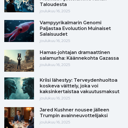
Taloudesta
joulukuu 16, 2025
Vampyyrikalmarin Genomi
Paljastaa Evoluution Muinaiset
Salaisuudet
joulukuu 16, 2025
Hamas-johtajan dramaattinen
salamurha: Käännekohta Gazassa
joulukuu 16, 2025
Kriisi lähestyy: Terveydenhuoltoa
koskeva väittely, joka voi
kaksinkertaistaa vakuutusmaksut
joulukuu 16, 2025
Jared Kushner nousee jälleen
Trumpin avainneuvottelijaksi
joulukuu 16, 2025