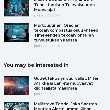
Tunnistamisen Tulevaisuuden
Muovaajat
joulukuu 13, 2025
Murtouutinen: Oraclen
tekoälykompastus osuu yhteen
Time-lehden tekoälyjohtajien
tunnustuksen kanssa
joulukuu 12, 2025
You may be interested in
Uudet tekoälyn suurvallat: Miten
Afrikka ja Lähi-itä muovaavat
digitaalista maailmaa
joulukuu 16, 2025
Mullistava Teoria, Joka Saattaa
Muuttaa Ajattelumme Kiinan