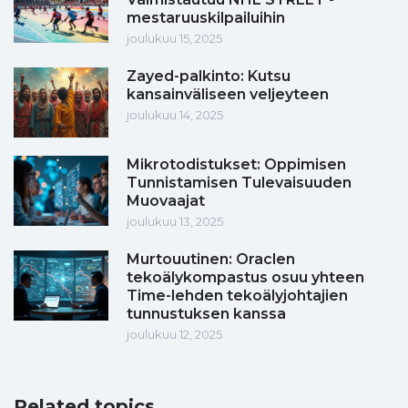
mestaruuskilpailuihin
joulukuu 15, 2025
Zayed-palkinto: Kutsu
kansainväliseen veljeyteen
joulukuu 14, 2025
Mikrotodistukset: Oppimisen
Tunnistamisen Tulevaisuuden
Muovaajat
joulukuu 13, 2025
Murtouutinen: Oraclen
tekoälykompastus osuu yhteen
Time-lehden tekoälyjohtajien
tunnustuksen kanssa
joulukuu 12, 2025
Related topics