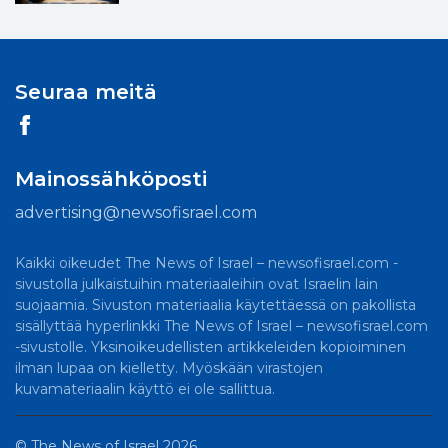
Seuraa meitä
Mainossähköposti
advertising@newsofisrael.com
Kaikki oikeudet The News of Israel – newsofisrael.com -
sivustolla julkaistuihin materiaaleihin ovat Israelin lain
suojaamia. Sivuston materiaalia käytettäessä on pakollista
sisällyttää hyperlinkki The News of Israel – newsofisrael.com
-sivustolle. Yksinoikeudellisten artikkeleiden kopioiminen
ilman lupaa on kielletty. Myöskään virastojen
kuvamateriaalin käyttö ei ole sallittua.
©
The News of Israel
2026