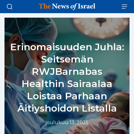
Erinomaisuuden Juhla:
Seitsemän
RWJBarnabas
Healthin Sairaalaa
Loistaa Parhaan
Äitiyshoidon Listalla
joulukuu 13, 2025