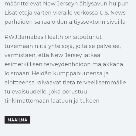
määrittelevät New Jerseyn äitiysavun huipun.
Lisätietoja varten vieraile verkossa U.S. News
parhaiden sairaaloiden äitiyssektorin sivuilla.
RWJBarnabas Health on sitoutunut
tukemaan niitä yhteisöjä, joita se palvelee,
varmistaen, että New Jersey jatkaa
esimerkillisen terveydenhoidon majakkana
loistoaan. Heidän kumppanuutensa ja
aloitteensa raivaavat tietä terveellisemmälle
tulevaisuudelle, joka perustuu
tinkimättömään laatuun ja tukeen.
MAAILMA