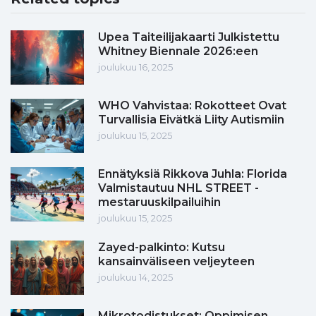
Upea Taiteilijakaarti Julkistettu
Whitney Biennale 2026:een
joulukuu 16, 2025
WHO Vahvistaa: Rokotteet Ovat
Turvallisia Eivätkä Liity Autismiin
joulukuu 15, 2025
Ennätyksiä Rikkova Juhla: Florida
Valmistautuu NHL STREET -
mestaruuskilpailuihin
joulukuu 15, 2025
Zayed-palkinto: Kutsu
kansainväliseen veljeyteen
joulukuu 14, 2025
Mikrotodistukset: Oppimisen