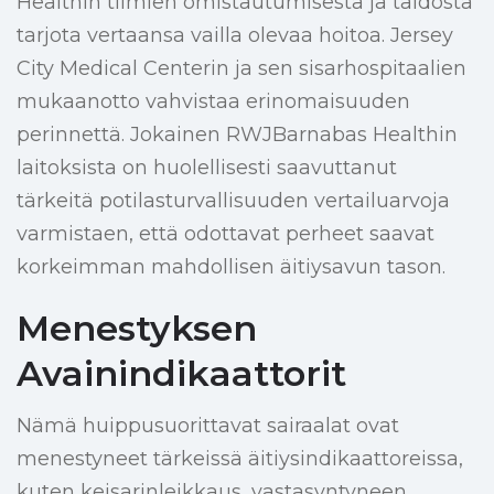
Healthin tiimien omistautumisesta ja taidosta
tarjota vertaansa vailla olevaa hoitoa. Jersey
City Medical Centerin ja sen sisarhospitaalien
mukaanotto vahvistaa erinomaisuuden
perinnettä. Jokainen RWJBarnabas Healthin
laitoksista on huolellisesti saavuttanut
tärkeitä potilasturvallisuuden vertailuarvoja
varmistaen, että odottavat perheet saavat
korkeimman mahdollisen äitiysavun tason.
Menestyksen
Avainindikaattorit
Nämä huippusuorittavat sairaalat ovat
menestyneet tärkeissä äitiysindikaattoreissa,
kuten keisarinleikkaus, vastasyntyneen