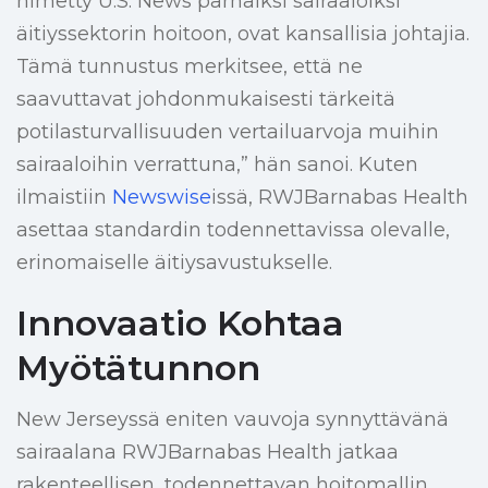
nimetty U.S. News parhaiksi sairaaloiksi
äitiyssektorin hoitoon, ovat kansallisia johtajia.
Tämä tunnustus merkitsee, että ne
saavuttavat johdonmukaisesti tärkeitä
potilasturvallisuuden vertailuarvoja muihin
sairaaloihin verrattuna,” hän sanoi. Kuten
ilmaistiin
Newswise
issä, RWJBarnabas Health
asettaa standardin todennettavissa olevalle,
erinomaiselle äitiysavustukselle.
Innovaatio Kohtaa
Myötätunnon
New Jerseyssä eniten vauvoja synnyttävänä
sairaalana RWJBarnabas Health jatkaa
rakenteellisen, todennettavan hoitomallin,