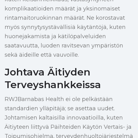
komplikaatioiden määrät ja yksinomaiset
rintamaitoruokinnan määrät. Ne korostavat
myös synnytysystävällisiä käytäntöjä, kuten
huonejakamista ja kätilöpalveluiden
saatavuutta, luoden ravitsevan ympäristön
sekä äideille että vauvoille.
Johtava Äitiyden
Terveyshankkeissa
RWJBarnabas Health ei ole pelkästään
standardien ylläpitäjä; se asettaa uudet.
Johtamisen kaltaisilla innovaatioilla, kuten
Äitiyteen liittyvä Päihteiden Käytön Vertais- ja
Toipumisohjelma, terveydenhuoltojärjestelmä