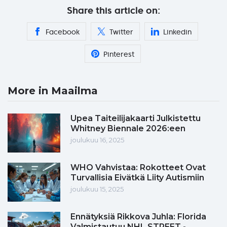
Share this article on:
Facebook
Twitter
Linkedin
Pinterest
More in Maailma
Upea Taiteilijakaarti Julkistettu
Whitney Biennale 2026:een
joulukuu 16, 2025
WHO Vahvistaa: Rokotteet Ovat
Turvallisia Eivätkä Liity Autismiin
joulukuu 15, 2025
Ennätyksiä Rikkova Juhla: Florida
Valmistautuu NHL STREET -