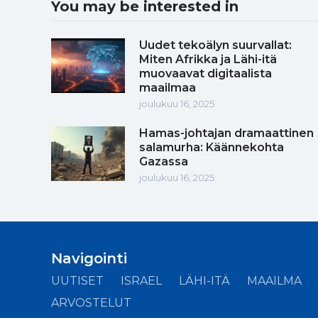
You may be interested in
Uudet tekoälyn suurvallat:
Miten Afrikka ja Lähi-itä
muovaavat digitaalista
maailmaa
joulukuu 16, 2025
Hamas-johtajan dramaattinen
salamurha: Käännekohta
Gazassa
joulukuu 16, 2025
Navigointi
UUTISET
ISRAEL
LÄHI-ITÄ
MAAILMA
ARVOSTELUT