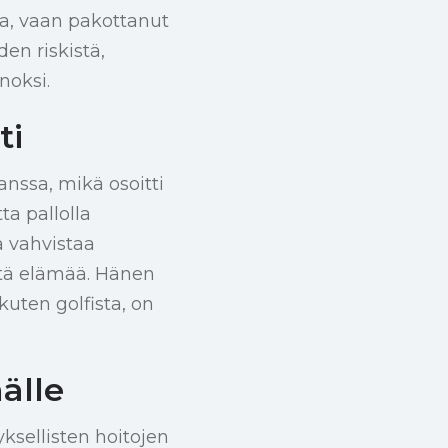
la, vaan pakottanut
en riskistä,
noksi.
ti
nssa, mikä osoitti
ta pallolla
a vahvistaa
ttä elämää. Hänen
uten golfista, on
älle
yksellisten hoitojen