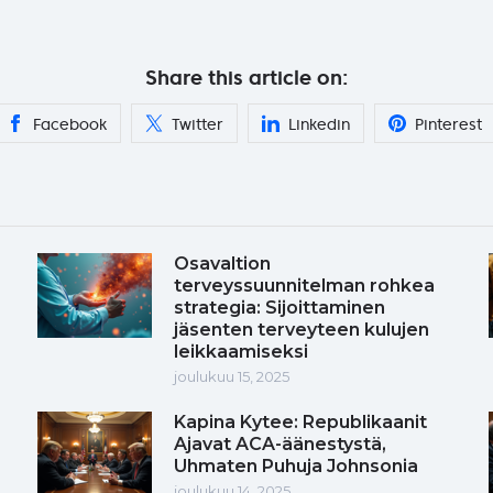
Share this article on:
Facebook
Twitter
Linkedin
Pinterest
Osavaltion
terveyssuunnitelman rohkea
strategia: Sijoittaminen
jäsenten terveyteen kulujen
leikkaamiseksi
joulukuu 15, 2025
Kapina Kytee: Republikaanit
Ajavat ACA-äänestystä,
Uhmaten Puhuja Johnsonia
joulukuu 14, 2025