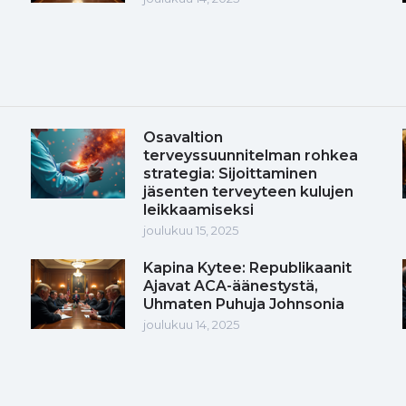
Osavaltion
terveyssuunnitelman rohkea
strategia: Sijoittaminen
jäsenten terveyteen kulujen
leikkaamiseksi
joulukuu 15, 2025
Kapina Kytee: Republikaanit
Ajavat ACA-äänestystä,
Uhmaten Puhuja Johnsonia
joulukuu 14, 2025