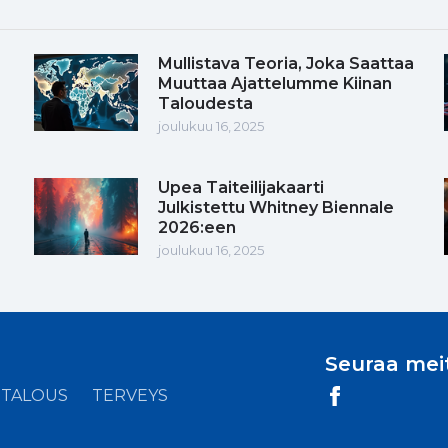
Mullistava Teoria, Joka Saattaa
Muuttaa Ajattelumme Kiinan
Taloudesta
joulukuu 16, 2025
Upea Taiteilijakaarti
Julkistettu Whitney Biennale
2026:een
joulukuu 16, 2025
Seuraa mei
TALOUS
TERVEYS