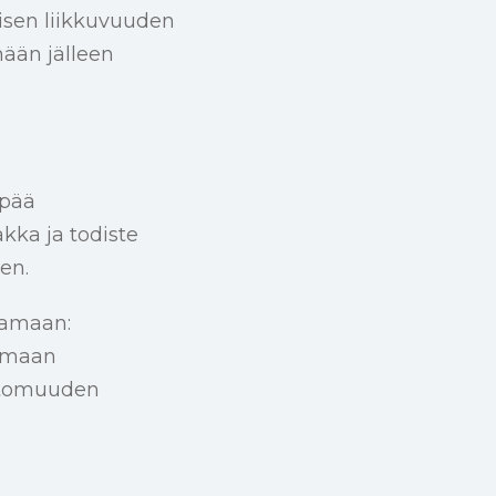
sisen liikkuvuuden
ään jälleen
mpää
kka ja todiste
en.
tamaan:
kamaan
attomuuden