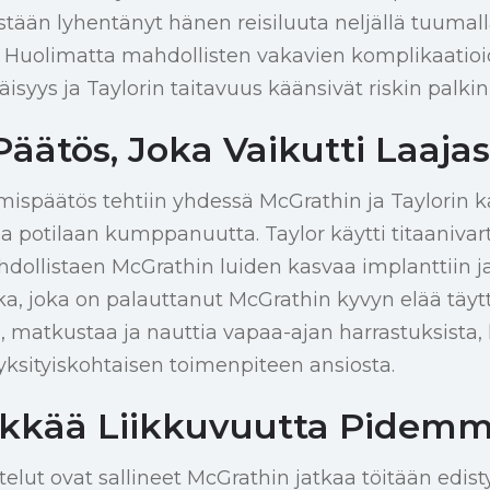
ästään lyhentänyt hänen reisiluuta neljällä tuumal
. Huolimatta mahdollisten vakavien komplikaatioid
syys ja Taylorin taitavuus käänsivät riskin palkin
äätös, Joka Vaikutti Laajas
ispäätös tehtiin yhdessä McGrathin ja Taylorin ka
 ja potilaan kumppanuutta. Taylor käytti titaanivart
hdollistaen McGrathin luiden kasvaa implanttiin j
ka, joka on palauttanut McGrathin kyvyn elää täy
 matkustaa ja nauttia vapaa-ajan harrastuksista, k
ksityiskohtaisen toimenpiteen ansiosta.
kkää Liikkuvuutta Pidemm
telut ovat sallineet McGrathin jatkaa töitään edist