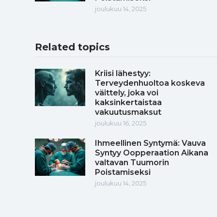
joulukuu 14, 2025
Related topics
Kriisi lähestyy:
Terveydenhuoltoa koskeva
väittely, joka voi
kaksinkertaistaa
vakuutusmaksut
joulukuu 16, 2025
Ihmeellinen Syntymä: Vauva
Syntyy Oopperaation Aikana
valtavan Tuumorin
Poistamiseksi
joulukuu 14, 2025