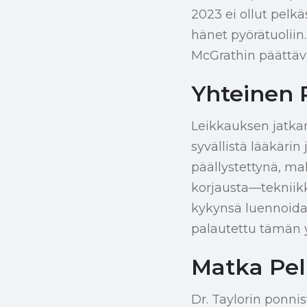
2023 ei ollut pelk
hänet pyörätuoliin
McGrathin päättäväi
Yhteinen P
Leikkauksen jatkam
syvällistä lääkärin
päällystettynä, ma
korjausta—tekniik
kykynsä luennoida,
palautettu tämän y
Matka Pel
Dr. Taylorin ponnis