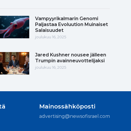
Vampyyrikalmarin Genomi
Paljastaa Evoluution Muinaiset
Salaisuudet
joulukuu 16, 2025
Jared Kushner nousee jälleen
Trumpin avainneuvottelijaksi
joulukuu 16, 2025
tä
Mainossähköposti
advertising@newsofisrael.com