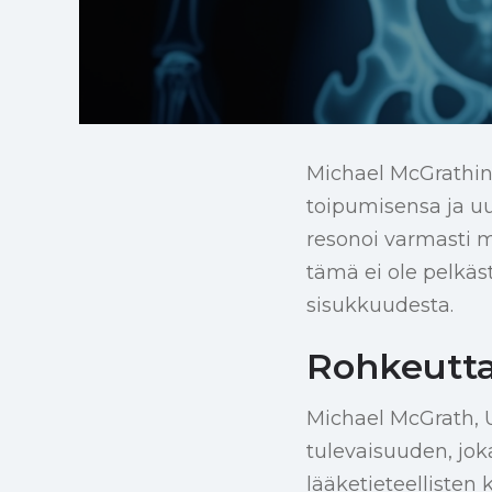
Michael McGrathin 
toipumisensa ja u
resonoi varmasti 
tämä ei ole pelkäs
sisukkuudesta.
Rohkeutta
Michael McGrath, U
tulevaisuuden, joka
lääketieteellisten