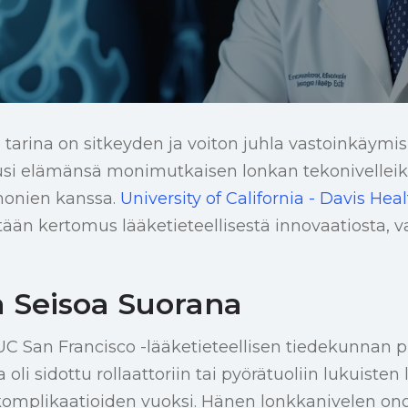
tarina on sitkeyden ja voiton juhla vastoinkäymi
usi elämänsä monimutkaisen lonkan tekonivellei
monien kanssa.
University of California - Davis Hea
tään kertomus lääketieteellisestä innovaatiosta,
 Seisoa Suorana
C San Francisco -lääketieteellisen tiedekunnan pr
 oli sidottu rollaattoriin tai pyörätuoliin lukuisten
 komplikaatioiden vuoksi. Hänen lonkkanivelen on