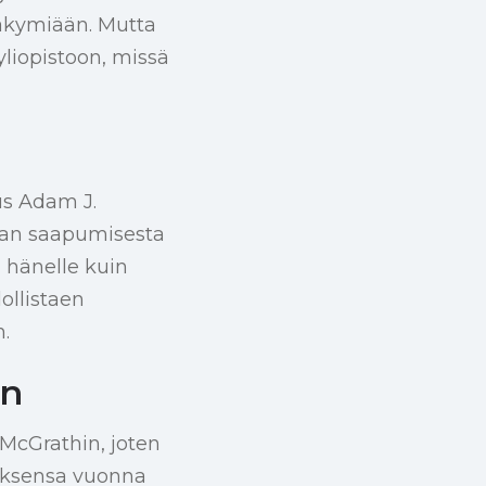
äkymiään. Mutta
liopistoon, missä
us Adam J.
laan saapumisesta
i hänelle kuin
ollistaen
.
en
 McGrathin, joten
auksensa vuonna