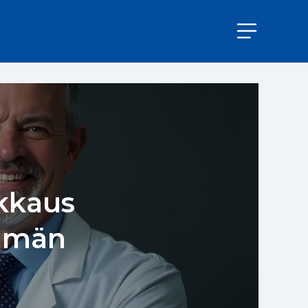
kkaus
lämän