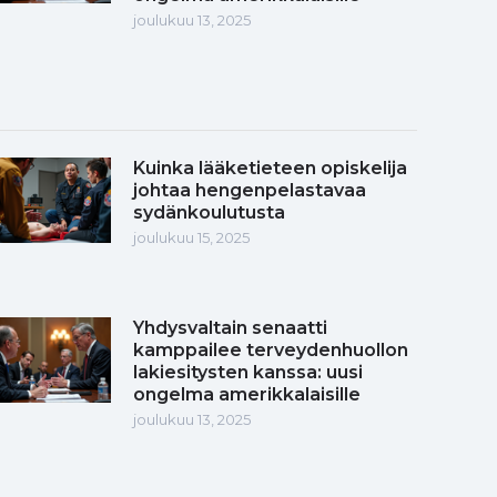
joulukuu 13, 2025
Kuinka lääketieteen opiskelija
johtaa hengenpelastavaa
sydänkoulutusta
joulukuu 15, 2025
Yhdysvaltain senaatti
kamppailee terveydenhuollon
lakiesitysten kanssa: uusi
ongelma amerikkalaisille
joulukuu 13, 2025