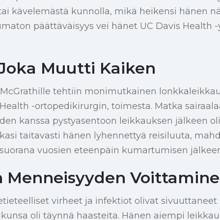
tai kävelemästä kunnolla, mikä heikensi hänen n
maton päättäväisyys vei hänet UC Davis Health -y
 Joka Muutti Kaiken
McGrathille tehtiin monimutkainen lonkkaleikka
 Health -ortopedikirurgin, toimesta. Matka sairaa
uuden kanssa pystyasentoon leikkauksen jälkeen ol
asi taitavasti hänen lyhennettyä reisiluuta, mahd
 suorana vuosien eteenpäin kumartumisen jälkeen
 Menneisyyden Voittamin
eteelliset virheet ja infektiot olivat sivuuttaneet
kunsa oli täynnä haasteita. Hänen aiempi leikk