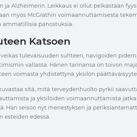
:n ja Alzheimerin. Leikkaus ei ollut pelkästään fyy
vaan myös McGrathin voimaannuttamisesta tekem
a ammatillisia panostuksia.
uteen Katsoen
iveikas tulevaisuuden suhteen, navigoiden pide
imismin vallassa. Hänen tarinansa on toivon maja
een voimasta yhdistettynä yksilön päättäväisyyte
uvastaa sitä, mitä terveydenhuolto pyrkii saavut
uttamista ja yksilöiden voimaannuttamista jat
ä. Hän seisoo nyt menestyksen ja periksiantam
n esteiden edessä.