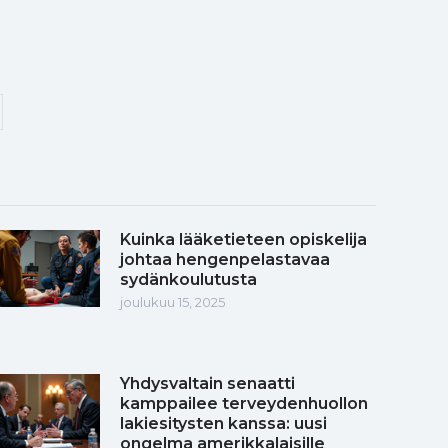
Kuinka lääketieteen opiskelija
johtaa hengenpelastavaa
sydänkoulutusta
joulukuu 15, 2025
Yhdysvaltain senaatti
kamppailee terveydenhuollon
lakiesitysten kanssa: uusi
ongelma amerikkalaisille