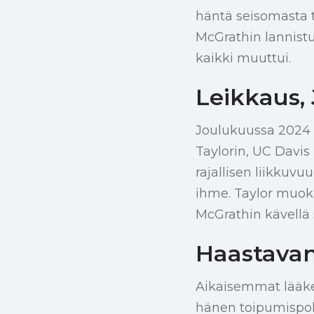
häntä seisomasta 
McGrathin lannistu
kaikki muuttui.
Leikkaus,
Joulukuussa 2024 
Taylorin, UC Davis
rajallisen liikkuv
ihme. Taylor muokk
McGrathin kävellä
Haastavan
Aikaisemmat lääketi
hänen toipumispol