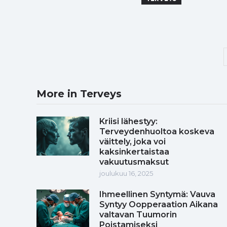
More in Terveys
Kriisi lähestyy:
Terveydenhuoltoa koskeva
väittely, joka voi
kaksinkertaistaa
vakuutusmaksut
joulukuu 16, 2025
Ihmeellinen Syntymä: Vauva
Syntyy Oopperaation Aikana
valtavan Tuumorin
Poistamiseksi