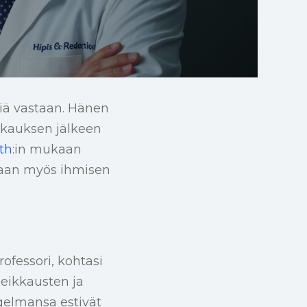
siä vastaan. Hänen
kkauksen jälkeen
lth
:in mukaan
 vaan myös ihmisen
ofessori, kohtasi
 leikkausten ja
gelmansa estivät