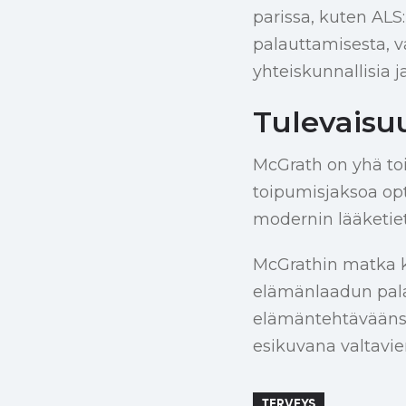
parissa, kuten ALS
palauttamisesta, 
yhteiskunnallisia j
Tulevaisu
McGrath on yhä to
toipumisjaksoa opt
modernin lääketiet
McGrathin matka k
elämänlaadun pala
elämäntehtävääns
esikuvana valtavie
TERVEYS