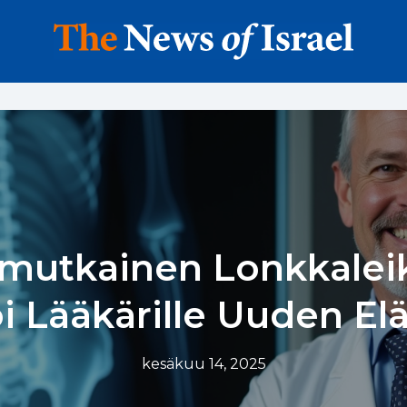
mutkainen Lonkkalei
i Lääkärille Uuden E
kesäkuu 14, 2025