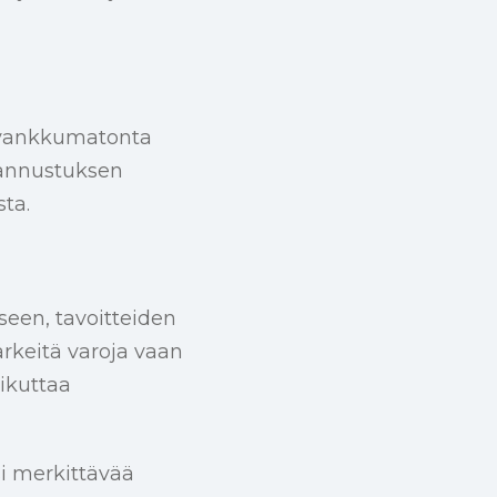
n vankkumatonta
 kannustuksen
sta.
seen, tavoitteiden
rkeitä varoja vaan
aikuttaa
si merkittävää