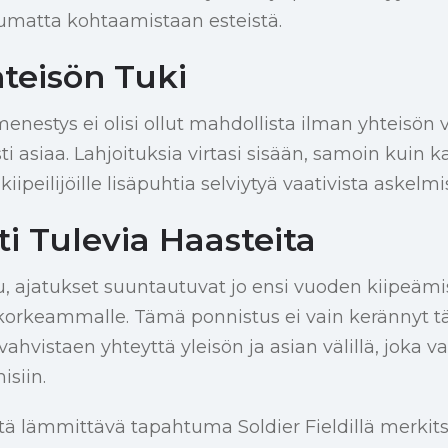
ppumatta kohtaamistaan esteistä.
hteisön Tuki
enestys ei olisi ollut mahdollista ilman yhteisö
ti asiaa. Lahjoituksia virtasi sisään, samoin kuin
iipeilijöille lisäpuhtia selviytyä vaativista askelmi
i Tulevia Haasteita
, ajatukset suuntautuvat jo ensi vuoden kiipeämi
korkeammalle. Tämä ponnistus ei vain kerännyt tä
vahvistaen yhteyttä yleisön ja asian välillä, joka v
siin.
ntä lämmittävä tapahtuma Soldier Fieldillä merkit