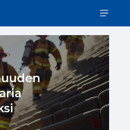
muuden
aria
si