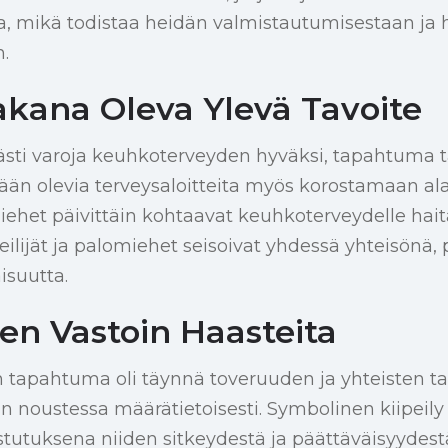
ta, mikä todistaa heidän valmistautumisestaan ja
n.
kana Oleva Ylevä Tavoite
sti varoja keuhkoterveyden hyväksi, tapahtuma tä
n olevia terveysaloitteita myös korostamaan alat
miehet päivittäin kohtaavat keuhkoterveydelle haita
peilijät ja palomiehet seisoivat yhdessä yhteisönä
isuutta.
en Vastoin Haasteita
apahtuma oli täynnä toveruuden ja yhteisten ta
an noustessa määrätietoisesti. Symbolinen kiipeily
tuksena niiden sitkeydestä ja päättäväisyydestä