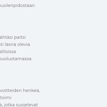
 huolenpidostaan
htäsi paitsi
i läsnä olevia
llisissa
, puolustamassa
voitteiden henkeä,
 toimi
, jotka suojelevat