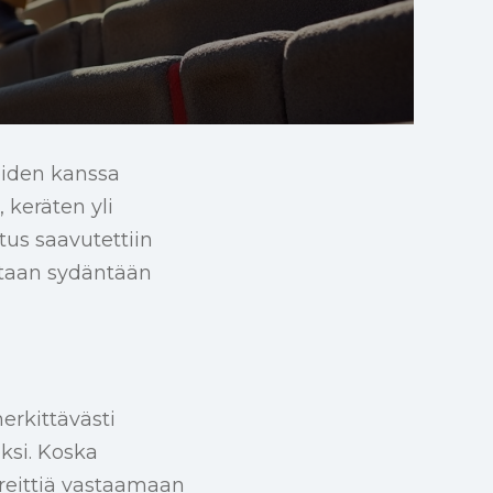
öiden kanssa
 keräten yli
us saavutettiin
staan sydäntään
erkittävästi
ksi. Koska
 reittiä vastaamaan