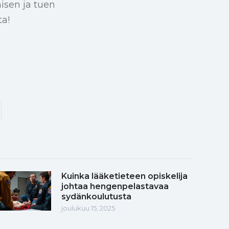
isen ja tuen
ta!
Kuinka lääketieteen opiskelija
johtaa hengenpelastavaa
sydänkoulutusta
joulukuu 15, 2025