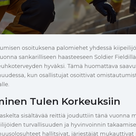
tumisen osoituksena palomiehet yhdessä kiipeilij
vuonna sankarilliseen haasteeseen Soldier Fieldillä,
keuhkoterveyden hyväksi. Tämä huomattava saavut
udessa, kun osallistujat osoittivat omistautumi
lle.
inen Tulen Korkeuksiin
askelta sisältävää reittiä jouduttiin tänä vuonna m
ijöiden turvallisuuden ja hyvinvoinnin takaamise
solosuhteet hallitsivat, järjestäjät mukauttivat