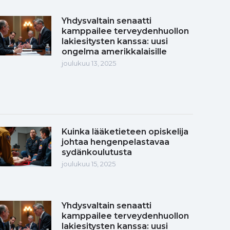
Yhdysvaltain senaatti
kamppailee terveydenhuollon
lakiesitysten kanssa: uusi
ongelma amerikkalaisille
joulukuu 13, 2025
Kuinka lääketieteen opiskelija
johtaa hengenpelastavaa
sydänkoulutusta
joulukuu 15, 2025
Yhdysvaltain senaatti
kamppailee terveydenhuollon
lakiesitysten kanssa: uusi