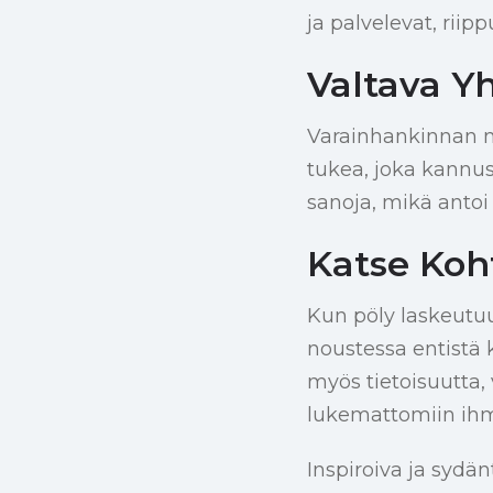
ja palvelevat, rii
Valtava Y
Varainhankinnan m
tukea, joka kannus
sanoja, mikä antoi k
Katse Koht
Kun pöly laskeutuu
noustessa entistä 
myös tietoisuutta, 
lukemattomiin ihmi
Inspiroiva ja sydä