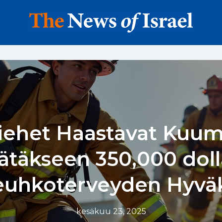
iehet Haastavat Kuu
ätäkseen 350,000 doll
euhkoterveyden Hyväk
kesäkuu 23, 2025