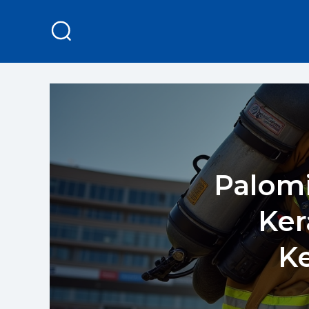
Palom
Ker
K