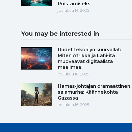
Poistamiseksi
joulukuu 14, 2025
You may be interested in
Uudet tekoälyn suurvallat:
Miten Afrikka ja Lähi-itä
muovaavat digitaalista
maailmaa
joulukuu 16, 2025
Hamas-johtajan dramaattinen
salamurha: Käännekohta
Gazassa
joulukuu 16, 2025