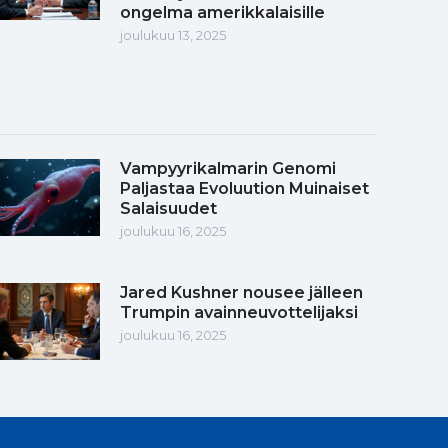
ongelma amerikkalaisille
joulukuu 13, 2025
Vampyyrikalmarin Genomi
Paljastaa Evoluution Muinaiset
Salaisuudet
joulukuu 16, 2025
Jared Kushner nousee jälleen
Trumpin avainneuvottelijaksi
joulukuu 16, 2025