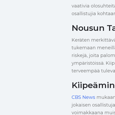
vaativia olosuhtei
osallistujia kohtaa
Nousun Ta
Keräten merkittävä
tukemaan meneillää
riskejä, joita palo
ympäristöissä. Kii
terveempää tuleva
Kiipeämin
CBS News
mukaan t
jokaisen osallistuj
voimakkaana muistu