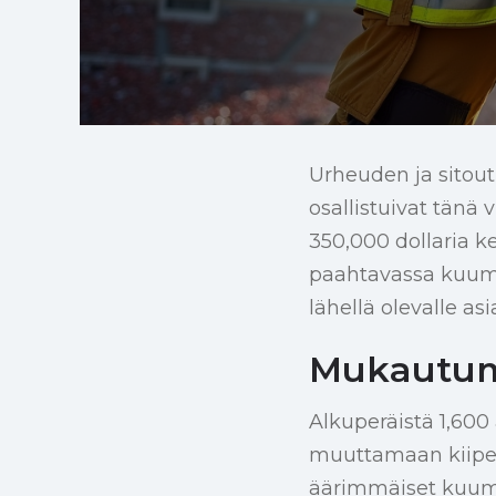
Urheuden ja sitou
osallistuivat tänä 
350,000 dollaria 
paahtavassa kuumu
lähellä olevalle asia
Mukautum
Alkuperäistä 1,600 
muuttamaan kiipeil
äärimmäiset kuumuu