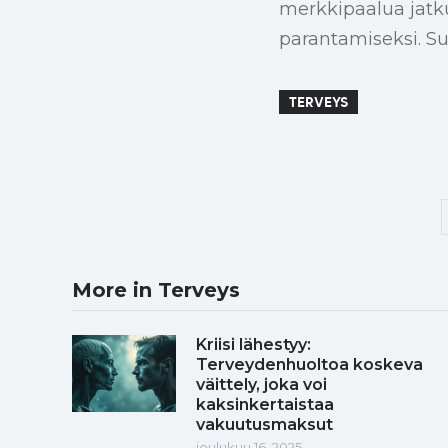
merkkipaalua jatk
parantamiseksi. Su
TERVEYS
More in Terveys
Kriisi lähestyy:
Terveydenhuoltoa koskeva
väittely, joka voi
kaksinkertaistaa
vakuutusmaksut
joulukuu 16, 2025