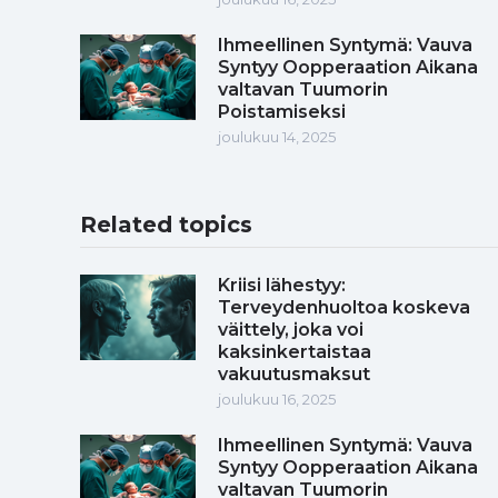
Ihmeellinen Syntymä: Vauva
Syntyy Oopperaation Aikana
valtavan Tuumorin
Poistamiseksi
joulukuu 14, 2025
Related topics
Kriisi lähestyy:
Terveydenhuoltoa koskeva
väittely, joka voi
kaksinkertaistaa
vakuutusmaksut
joulukuu 16, 2025
Ihmeellinen Syntymä: Vauva
Syntyy Oopperaation Aikana
valtavan Tuumorin