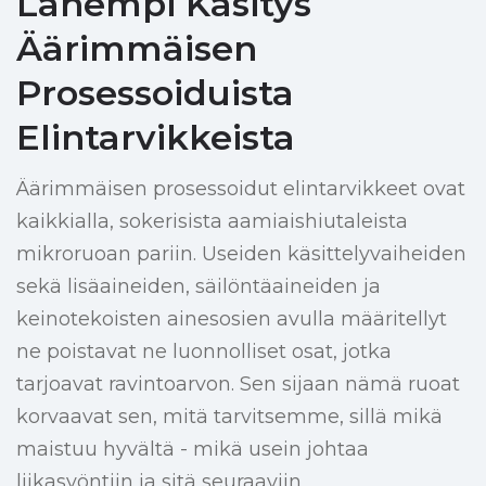
Lähempi Käsitys
Äärimmäisen
Prosessoiduista
Elintarvikkeista
Äärimmäisen prosessoidut elintarvikkeet ovat
kaikkialla, sokerisista aamiaishiutaleista
mikroruoan pariin. Useiden käsittelyvaiheiden
sekä lisäaineiden, säilöntäaineiden ja
keinotekoisten ainesosien avulla määritellyt
ne poistavat ne luonnolliset osat, jotka
tarjoavat ravintoarvon. Sen sijaan nämä ruoat
korvaavat sen, mitä tarvitsemme, sillä mikä
maistuu hyvältä - mikä usein johtaa
liikasyöntiin ja sitä seuraaviin