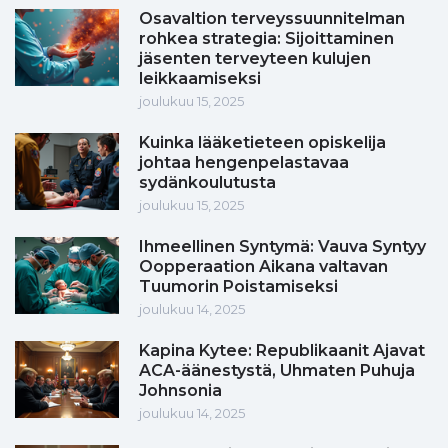
Osavaltion terveyssuunnitelman
rohkea strategia: Sijoittaminen
jäsenten terveyteen kulujen
leikkaamiseksi
joulukuu 15, 2025
Kuinka lääketieteen opiskelija
johtaa hengenpelastavaa
sydänkoulutusta
joulukuu 15, 2025
Ihmeellinen Syntymä: Vauva Syntyy
Oopperaation Aikana valtavan
Tuumorin Poistamiseksi
joulukuu 14, 2025
Kapina Kytee: Republikaanit Ajavat
ACA-äänestystä, Uhmaten Puhuja
Johnsonia
joulukuu 14, 2025