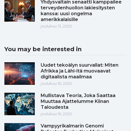
Yhdysvaltain senaatti kamppailee
terveydenhuollon lakiesitysten
kanssa: uusi ongelma
amerikkalaisille
joulukuu 13, 2025
You may be interested in
Uudet tekoälyn suurvallat: Miten
Afrikka ja Lähi-itä muovaavat
digitaalista maailmaa
joulukuu 16, 2025
Mullistava Teoria, Joka Saattaa
Muuttaa Ajattelumme Kiinan
Taloudesta
joulukuu 16, 2025
Vampyyrikalmarin Genomi