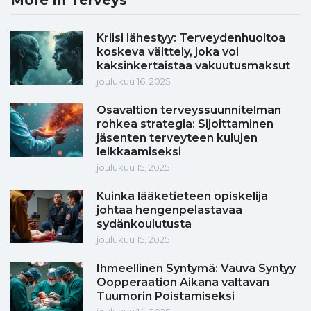
More in Terveys
Kriisi lähestyy: Terveydenhuoltoa
koskeva väittely, joka voi
kaksinkertaistaa vakuutusmaksut
joulukuu 16, 2025
Osavaltion terveyssuunnitelman
rohkea strategia: Sijoittaminen
jäsenten terveyteen kulujen
leikkaamiseksi
joulukuu 15, 2025
Kuinka lääketieteen opiskelija
johtaa hengenpelastavaa
sydänkoulutusta
joulukuu 15, 2025
Ihmeellinen Syntymä: Vauva Syntyy
Oopperaation Aikana valtavan
Tuumorin Poistamiseksi