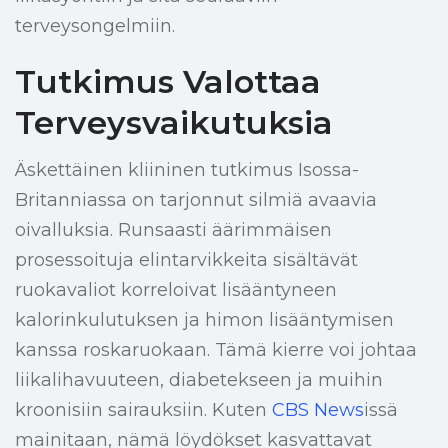
terveysongelmiin.
Tutkimus Valottaa
Terveysvaikutuksia
Äskettäinen kliininen tutkimus Isossa-
Britanniassa on tarjonnut silmiä avaavia
oivalluksia. Runsaasti äärimmäisen
prosessoituja elintarvikkeita sisältävät
ruokavaliot korreloivat lisääntyneen
kalorinkulutuksen ja himon lisääntymisen
kanssa roskaruokaan. Tämä kierre voi johtaa
liikalihavuuteen, diabetekseen ja muihin
kroonisiin sairauksiin. Kuten
CBS News
issä
mainitaan, nämä löydökset kasvattavat