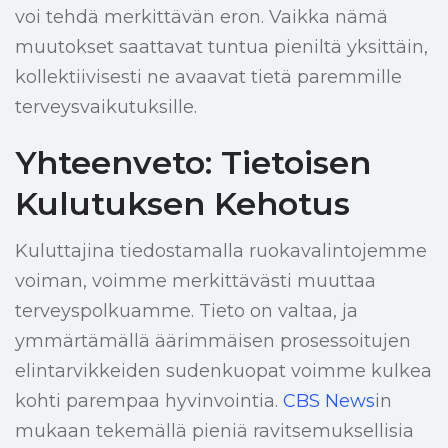
voi tehdä merkittävän eron. Vaikka nämä
muutokset saattavat tuntua pieniltä yksittäin,
kollektiivisesti ne avaavat tietä paremmille
terveysvaikutuksille.
Yhteenveto: Tietoisen
Kulutuksen Kehotus
Kuluttajina tiedostamalla ruokavalintojemme
voiman, voimme merkittävästi muuttaa
terveyspolkuamme. Tieto on valtaa, ja
ymmärtämällä äärimmäisen prosessoitujen
elintarvikkeiden sudenkuopat voimme kulkea
kohti parempaa hyvinvointia.
CBS News
in
mukaan tekemällä pieniä ravitsemuksellisia