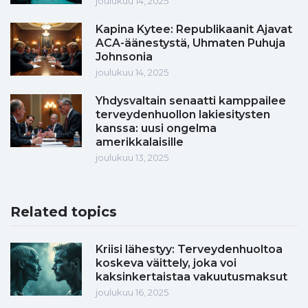
joulukuu 14, 2025
Kapina Kytee: Republikaanit Ajavat
ACA-äänestystä, Uhmaten Puhuja
Johnsonia
joulukuu 14, 2025
Yhdysvaltain senaatti kamppailee
terveydenhuollon lakiesitysten
kanssa: uusi ongelma
amerikkalaisille
joulukuu 13, 2025
Related topics
Kriisi lähestyy: Terveydenhuoltoa
koskeva väittely, joka voi
kaksinkertaistaa vakuutusmaksut
joulukuu 16, 2025