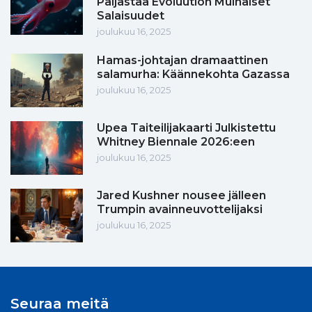
Paljastaa Evoluution Muinaiset
Salaisuudet
joulukuu 16, 2025
Hamas-johtajan dramaattinen
salamurha: Käännekohta Gazassa
joulukuu 16, 2025
Upea Taiteilijakaarti Julkistettu
Whitney Biennale 2026:een
joulukuu 16, 2025
Jared Kushner nousee jälleen
Trumpin avainneuvottelijaksi
joulukuu 16, 2025
Seuraa meitä