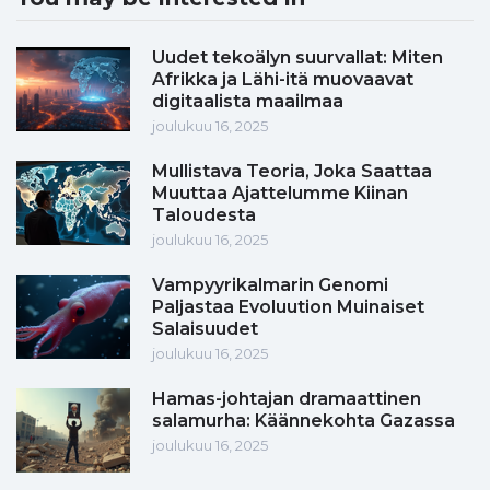
Uudet tekoälyn suurvallat: Miten
Afrikka ja Lähi-itä muovaavat
digitaalista maailmaa
joulukuu 16, 2025
Mullistava Teoria, Joka Saattaa
Muuttaa Ajattelumme Kiinan
Taloudesta
joulukuu 16, 2025
Vampyyrikalmarin Genomi
Paljastaa Evoluution Muinaiset
Salaisuudet
joulukuu 16, 2025
Hamas-johtajan dramaattinen
salamurha: Käännekohta Gazassa
joulukuu 16, 2025