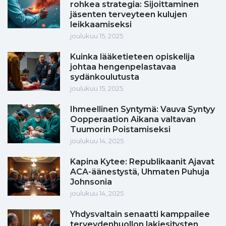
rohkea strategia: Sijoittaminen
jäsenten terveyteen kulujen
leikkaamiseksi
joulukuu 15, 2025
Kuinka lääketieteen opiskelija
johtaa hengenpelastavaa
sydänkoulutusta
joulukuu 15, 2025
Ihmeellinen Syntymä: Vauva Syntyy
Oopperaation Aikana valtavan
Tuumorin Poistamiseksi
joulukuu 14, 2025
Kapina Kytee: Republikaanit Ajavat
ACA-äänestystä, Uhmaten Puhuja
Johnsonia
joulukuu 14, 2025
Yhdysvaltain senaatti kamppailee
terveydenhuollon lakiesitysten