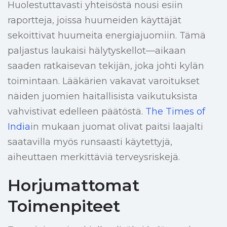
Huolestuttavasti yhteisöstä nousi esiin
raportteja, joissa huumeiden käyttäjät
sekoittivat huumeita energiajuomiin. Tämä
paljastus laukaisi hälytyskellot—aikaan
saaden ratkaisevan tekijän, joka johti kylän
toimintaan. Lääkärien vakavat varoitukset
näiden juomien haitallisista vaikutuksista
vahvistivat edelleen päätöstä.
The Times of
India
in mukaan juomat olivat paitsi laajalti
saatavilla myös runsaasti käytettyjä,
aiheuttaen merkittäviä terveysriskejä.
Horjumattomat
Toimenpiteet