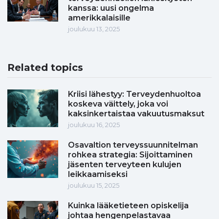
kanssa: uusi ongelma
amerikkalaisille
joulukuu 13, 2025
Related topics
Kriisi lähestyy: Terveydenhuoltoa
koskeva väittely, joka voi
kaksinkertaistaa vakuutusmaksut
joulukuu 16, 2025
Osavaltion terveyssuunnitelman
rohkea strategia: Sijoittaminen
jäsenten terveyteen kulujen
leikkaamiseksi
joulukuu 15, 2025
Kuinka lääketieteen opiskelija
johtaa hengenpelastavaa