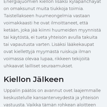
Energiajuomien kiellon lisäksi kyläpanchayat
on omaksunut muita tiukkoja toimia.
Taistellakseen huumeongelmia vastaan
voimakkaasti he ovat ilmoittaneet, että
ketään, joka jää kiinni huumeiden myynnistä
tai käytöstä, ei tueta yhteisön avulla takuita
tai vapautusta varten. Lisäksi lääkekaupat
ovat kiellettyjä myymästä ruiskuja ilman
voimassa olevaa lupaa, rikkeen tekijöitä
uhkaavat lailliset seuraamukset.
Kiellon Jälkeen
Uppalin päätös on avannut ovet laajemmalle
keskustelulle kansanterveydestä ja yhteisön
vastuusta. Vaikka tämän rohkean aloitteen