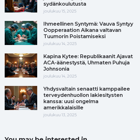
sydänkoulutusta
joulukuu 15, 2025
Ihmeellinen Syntymä: Vauva Syntyy
Oopperaation Aikana valtavan
Tuumorin Poistamiseksi
joulukuu 14, 2025
Kapina Kytee: Republikaanit Ajavat
ACA-äänestystä, Uhmaten Puhuja
Johnsonia
joulukuu 14, 2025
Yhdysvaltain senaatti kamppailee
terveydenhuollon lakiesitysten
kanssa: uusi ongelma
amerikkalaisille
joulukuu 13, 2025
You may be interested in