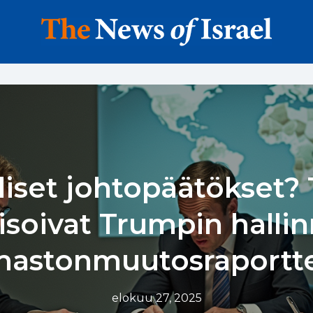
liset johtopäätökset? 
tisoivat Trumpin halli
mastonmuutosraportt
elokuu 27, 2025