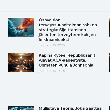
Osavaltion
terveyssuunnitelman rohkea
strategia: Sijoittaminen
jäsenten terveyteen kulujen
leikkaamiseksi
joulukuu 15, 2025
Kapina Kytee: Republikaanit
Ajavat ACA-äänestystä,
Uhmaten Puhuja Johnsonia
joulukuu 14, 2025
Mullistava Teoria, Joka Saattaa