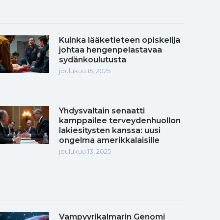
Kuinka lääketieteen opiskelija
johtaa hengenpelastavaa
sydänkoulutusta
joulukuu 15, 2025
Yhdysvaltain senaatti
kamppailee terveydenhuollon
lakiesitysten kanssa: uusi
ongelma amerikkalaisille
joulukuu 13, 2025
Vampyyrikalmarin Genomi