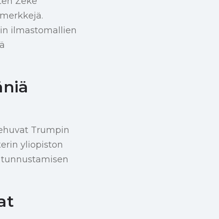
uten Zeke
imerkkejä.
erin ilmastomallien
tä
äniä
 kehuvat Trumpin
terin yliopiston
n tunnustamisen
at