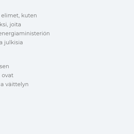
t elimet, kuten
i, joita
 energiaministeriön
 julkisia
isen
 ovat
ja väittelyn