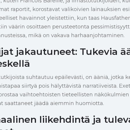
n, kuten Francois Bareille, ja ilmastotutkijoiden, k
at raportit, korostavat valikoivien lainauksien es
ueelliset havainnot yleistettiin, kun taas Hausfath
tiin väärin osoittaen perusteetonta pessimistisyyt
nusteissa, mikä on vakava harhaanjohtaminen.
jat jakautuneet: Tukevia ä
eskellä
tutkijoista suhtautuu epäilevästi, on ääniä, jotka
stapaa siirtyä pois hälyttävistä narratiiveista. Exe
rostaa vaihtoehtoisten tieteellisten näkökulmie
vat saattaneet jäädä aiemmin huomiotta.
naalinen liikehdintä ja tulev