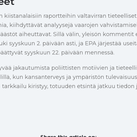
eet
kiistanalaisiin raportteihin valtavirran tieteellise
ia, kiihdyttävät analyysejä vaarojen vahvistamiseks
stöt aiheuttavat. Sillä välin, yleisön kommentit
uki syyskuun 2. päivään asti, ja EPA järjestää useita
päättyvät syyskuun 22. päivään mennessä.
vää jakautumista poliittisten motiivien ja tieteell
lillä, kun kansanterveys ja ympäristön tulevaisuus
tarkkailu kiristyy, totuuden etsintä jatkuu tiedon 