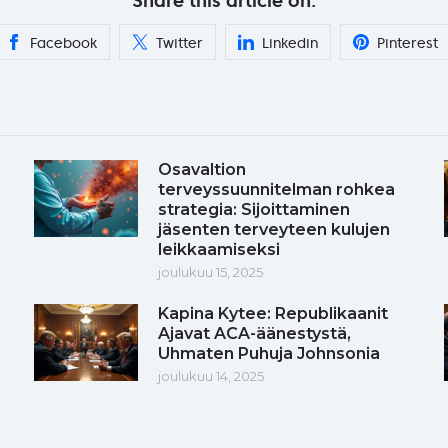
Share this article on:
Facebook
Twitter
Linkedin
Pinterest
Osavaltion
terveyssuunnitelman rohkea
strategia: Sijoittaminen
jäsenten terveyteen kulujen
leikkaamiseksi
joulukuu 15, 2025
Kapina Kytee: Republikaanit
Ajavat ACA-äänestystä,
Uhmaten Puhuja Johnsonia
joulukuu 14, 2025