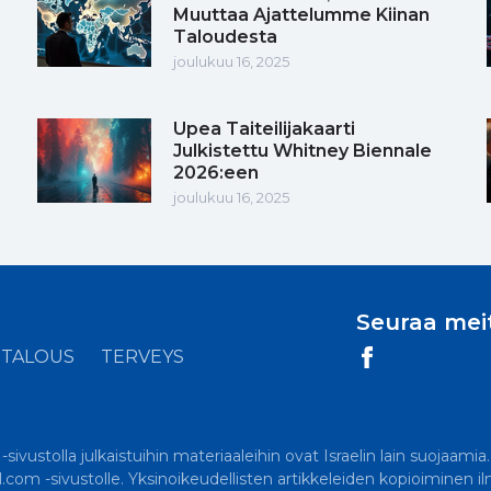
Muuttaa Ajattelumme Kiinan
Taloudesta
joulukuu 16, 2025
Upea Taiteilijakaarti
Julkistettu Whitney Biennale
2026:een
joulukuu 16, 2025
Seuraa mei
TALOUS
TERVEYS
ivustolla julkaistuihin materiaaleihin ovat Israelin lain suojaamia
el.com -sivustolle. Yksinoikeudellisten artikkeleiden kopioiminen i