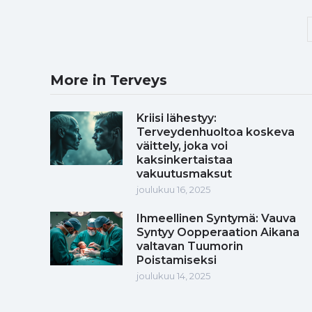
More in Terveys
Kriisi lähestyy:
Terveydenhuoltoa koskeva
väittely, joka voi
kaksinkertaistaa
vakuutusmaksut
joulukuu 16, 2025
Ihmeellinen Syntymä: Vauva
Syntyy Oopperaation Aikana
valtavan Tuumorin
Poistamiseksi
joulukuu 14, 2025