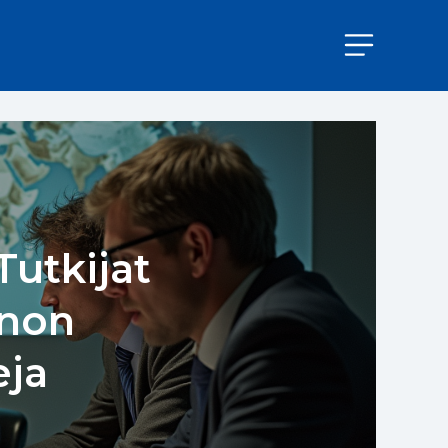
Tutkijat
nnon
eja