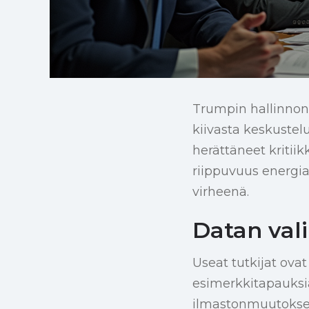
Trumpin hallinnon
kiivasta keskustelu
herättäneet kritiik
riippuvuus energia
virheenä.
Datan vali
Useat tutkijat ova
esimerkkitapauksia
ilmastonmuutoksen 