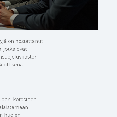
yjä on nostattanut
, jotka ovat
suojeluviraston
riittisenä
uuden, korostaen
nalaistamaan
in huolen