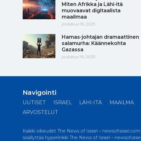
Miten Afrikka ja Lähi-itä
muovaavat digitaalista
maailmaa
joulukuu 16, 2025
Hamas-johtajan dramaattinen
salamurha: Käännekohta
Gazassa
joulukuu 16, 2025
Navigointi
UUTISET
ISRAEL
LÄHI-ITÄ
MAAILMA
ARVOSTELUT
Kaikki oikeudet The News of Israel – newsofisrael.com -s
sisällyttää hyperlinkki The News of Israel – newsofisra