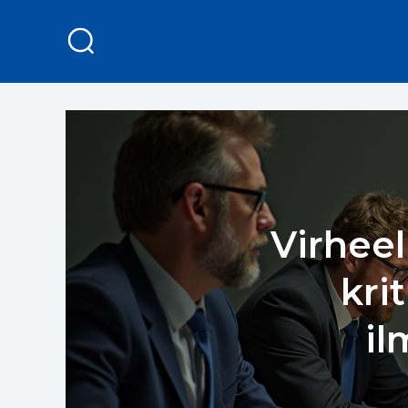
Virheel
kri
il