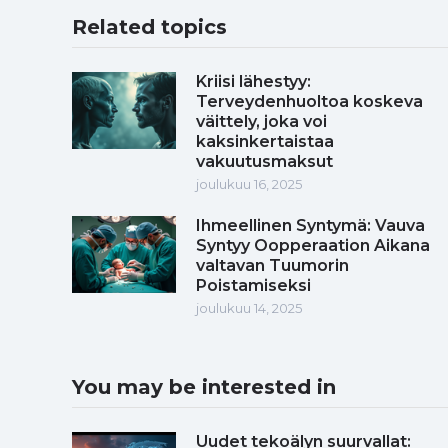
Related topics
Kriisi lähestyy:
Terveydenhuoltoa koskeva
väittely, joka voi
kaksinkertaistaa
vakuutusmaksut
joulukuu 16, 2025
Ihmeellinen Syntymä: Vauva
Syntyy Oopperaation Aikana
valtavan Tuumorin
Poistamiseksi
joulukuu 14, 2025
You may be interested in
Uudet tekoälyn suurvallat: