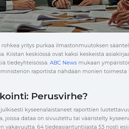
 rohkea yritys purkaa ilmastonmuutoksen sääntel
a. Kiistan keskiössä ovat kaksi keskeistä asiakirjaa
kiä tiedeyhteisössä.
ABC News
mukaan ympäristön
ministeriön raportista nähdään monien toimesta k
kointi: Perusvirhe?
t julkisesti kyseenalaistaneet raporttien luotettav
, joissa dataa on sivuutettu tai vääristelty kysee
vakavuutta. 64 tiedeasiantuntijasta 53 nosti esi