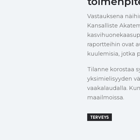
toimenpit
Vastauksena näihin 
Kansalliste Akatem
kasvihuonekaasupää
raportteihin ovat a
kuulemisia, jotka 
Tilanne korostaa sy
yksimielisyyden vä
vaakalaudalla. Kun 
maailmoissa.
TERVEYS