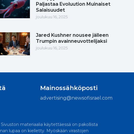
Paljastaa Evoluution Muinaiset
Salaisuudet
joulukuu 16, 2025
Jared Kushner nousee jälleen
Trumpin avainneuvottelijaksi
joulukuu 16, 2025
tä
Mainossähköposti
advertising@newsofisrael.com
. Sivuston materiaalia käytettäessä on pakollista
lman lupaa on kielletty. Myöskään virastojen