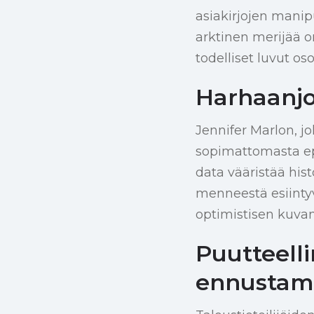
asiakirjojen manip
arktinen merijää o
todelliset luvut o
Harhaanjoh
Jennifer Marlon, 
sopimattomasta e
data vääristää his
menneestä esiintyv
optimistisen kuva
Puutteelli
ennustam