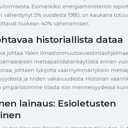
uloimisesta. Esimerkiksi energiaministeriön raporti
n vähentynyt 5% vuodesta 1980, on kaukana totuud
soittavat huikean 40% vähenemisen.
tavaa historiallista dataa
joka johtaa Yalen ilmastonmuutosviestintäohjelma
pämääräisen metsäpalodatankäytöstä ennen vuot
toriaa, johtaen lukijoita väärinymmärryksiin mets
yydestä ja niiden vakavuudesta. Historian väärin
n ympäristömme tilasta niin menneisyydessä kuin
nen lainaus: Esioletusten
inen