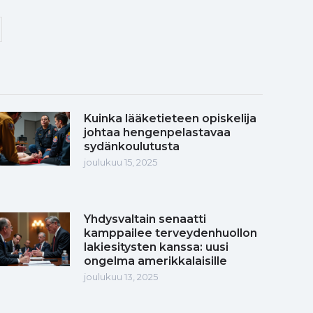
Kuinka lääketieteen opiskelija
johtaa hengenpelastavaa
sydänkoulutusta
joulukuu 15, 2025
Yhdysvaltain senaatti
kamppailee terveydenhuollon
lakiesitysten kanssa: uusi
ongelma amerikkalaisille
joulukuu 13, 2025