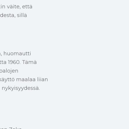
n väite, että
esta, sillä
a, huomautti
ta 1960. Tämä
äpalojen
käyttö maalaa liian
 nykyisyydessä.