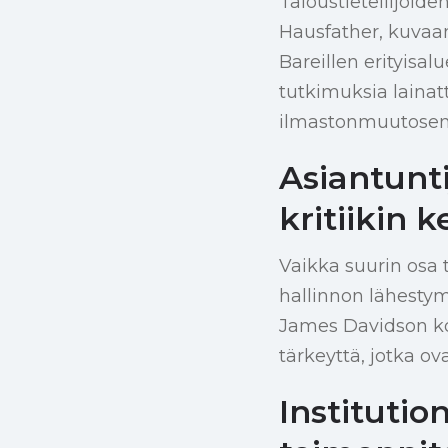
Taloustieteilijöide
Hausfather, kuvaam
Bareillen erityisal
tutkimuksia lainat
ilmastonmuutosen
Asiantunti
kritiikin k
Vaikka suurin osa 
hallinnon lähestymi
James Davidson ko
tärkeyttä, jotka o
Institutio