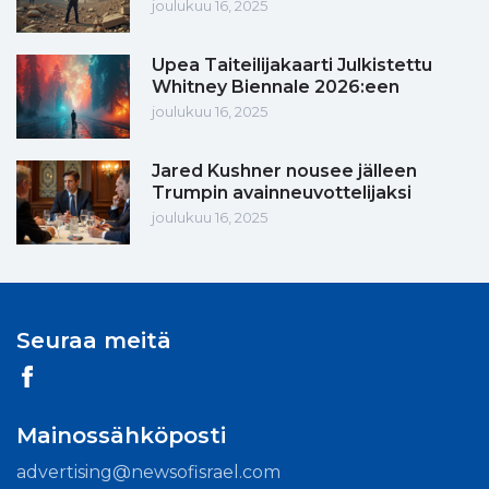
joulukuu 16, 2025
Upea Taiteilijakaarti Julkistettu
Whitney Biennale 2026:een
joulukuu 16, 2025
Jared Kushner nousee jälleen
Trumpin avainneuvottelijaksi
joulukuu 16, 2025
Seuraa meitä
Mainossähköposti
advertising@newsofisrael.com