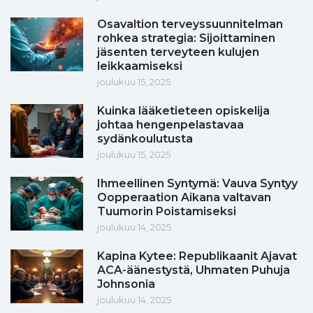
Osavaltion terveyssuunnitelman
rohkea strategia: Sijoittaminen
jäsenten terveyteen kulujen
leikkaamiseksi
joulukuu 15, 2025
Kuinka lääketieteen opiskelija
johtaa hengenpelastavaa
sydänkoulutusta
joulukuu 15, 2025
Ihmeellinen Syntymä: Vauva Syntyy
Oopperaation Aikana valtavan
Tuumorin Poistamiseksi
joulukuu 14, 2025
Kapina Kytee: Republikaanit Ajavat
ACA-äänestystä, Uhmaten Puhuja
Johnsonia
joulukuu 14, 2025