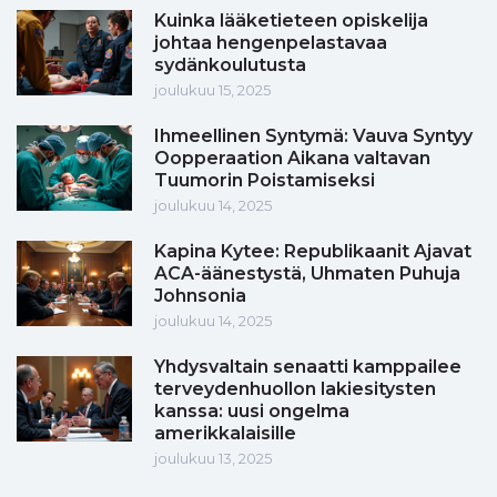
Kuinka lääketieteen opiskelija
johtaa hengenpelastavaa
sydänkoulutusta
joulukuu 15, 2025
Ihmeellinen Syntymä: Vauva Syntyy
Oopperaation Aikana valtavan
Tuumorin Poistamiseksi
joulukuu 14, 2025
Kapina Kytee: Republikaanit Ajavat
ACA-äänestystä, Uhmaten Puhuja
Johnsonia
joulukuu 14, 2025
Yhdysvaltain senaatti kamppailee
terveydenhuollon lakiesitysten
kanssa: uusi ongelma
amerikkalaisille
joulukuu 13, 2025