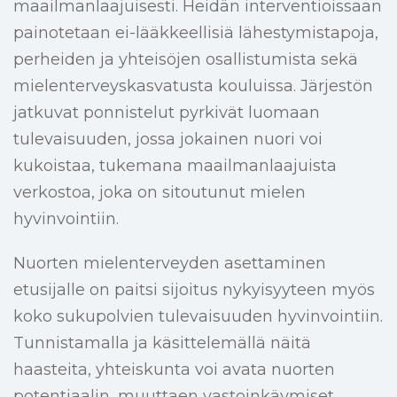
maailmanlaajuisesti. Heidän interventioissaan
painotetaan ei-lääkkeellisiä lähestymistapoja,
perheiden ja yhteisöjen osallistumista sekä
mielenterveyskasvatusta kouluissa. Järjestön
jatkuvat ponnistelut pyrkivät luomaan
tulevaisuuden, jossa jokainen nuori voi
kukoistaa, tukemana maailmanlaajuista
verkostoa, joka on sitoutunut mielen
hyvinvointiin.
Nuorten mielenterveyden asettaminen
etusijalle on paitsi sijoitus nykyisyyteen myös
koko sukupolvien tulevaisuuden hyvinvointiin.
Tunnistamalla ja käsittelemällä näitä
haasteita, yhteiskunta voi avata nuorten
potentiaalin, muuttaen vastoinkäymiset