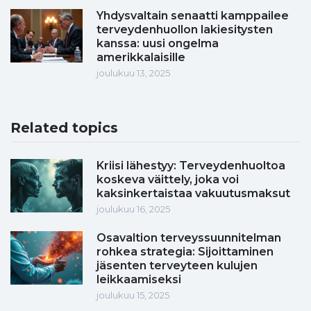
Yhdysvaltain senaatti kamppailee
terveydenhuollon lakiesitysten
kanssa: uusi ongelma
amerikkalaisille
joulukuu 13, 2025
Related topics
Kriisi lähestyy: Terveydenhuoltoa
koskeva väittely, joka voi
kaksinkertaistaa vakuutusmaksut
joulukuu 16, 2025
Osavaltion terveyssuunnitelman
rohkea strategia: Sijoittaminen
jäsenten terveyteen kulujen
leikkaamiseksi
joulukuu 15, 2025