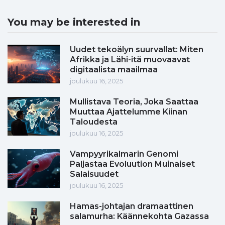
You may be interested in
Uudet tekoälyn suurvallat: Miten
Afrikka ja Lähi-itä muovaavat
digitaalista maailmaa
joulukuu 16, 2025
Mullistava Teoria, Joka Saattaa
Muuttaa Ajattelumme Kiinan
Taloudesta
joulukuu 16, 2025
Vampyyrikalmarin Genomi
Paljastaa Evoluution Muinaiset
Salaisuudet
joulukuu 16, 2025
Hamas-johtajan dramaattinen
salamurha: Käännekohta Gazassa