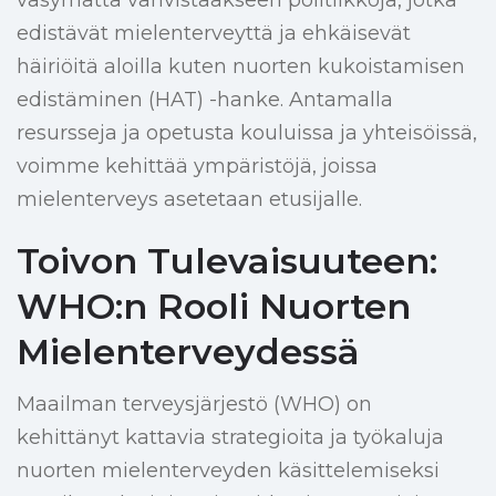
väsymättä vahvistaakseen politiikkoja, jotka
edistävät mielenterveyttä ja ehkäisevät
häiriöitä aloilla kuten nuorten kukoistamisen
edistäminen (HAT) -hanke. Antamalla
resursseja ja opetusta kouluissa ja yhteisöissä,
voimme kehittää ympäristöjä, joissa
mielenterveys asetetaan etusijalle.
Toivon Tulevaisuuteen:
WHO:n Rooli Nuorten
Mielenterveydessä
Maailman terveysjärjestö (WHO) on
kehittänyt kattavia strategioita ja työkaluja
nuorten mielenterveyden käsittelemiseksi