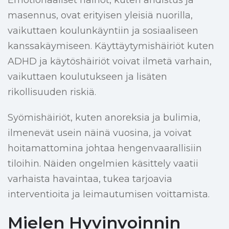
Emotionaaliset häiriöt, kuten ahdistus ja
masennus, ovat erityisen yleisiä nuorilla,
vaikuttaen koulunkäyntiin ja sosiaaliseen
kanssakäymiseen. Käyttäytymishäiriöt kuten
ADHD ja käytöshäiriöt voivat ilmetä varhain,
vaikuttaen koulutukseen ja lisäten
rikollisuuden riskiä.
Syömishäiriöt, kuten anoreksia ja bulimia,
ilmenevät usein näinä vuosina, ja voivat
hoitamattomina johtaa hengenvaarallisiin
tiloihin. Näiden ongelmien käsittely vaatii
varhaista havaintaa, tukea tarjoavia
interventioita ja leimautumisen voittamista.
Mielen Hyvinvoinnin