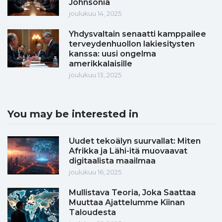
Johnsonia
joulukuu 14, 2025
Yhdysvaltain senaatti kamppailee
terveydenhuollon lakiesitysten
kanssa: uusi ongelma
amerikkalaisille
joulukuu 13, 2025
You may be interested in
Uudet tekoälyn suurvallat: Miten
Afrikka ja Lähi-itä muovaavat
digitaalista maailmaa
joulukuu 16, 2025
Mullistava Teoria, Joka Saattaa
Muuttaa Ajattelumme Kiinan
Taloudesta