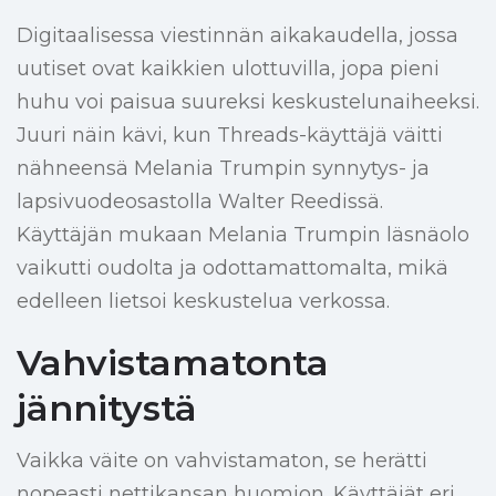
Digitaalisessa viestinnän aikakaudella, jossa
uutiset ovat kaikkien ulottuvilla, jopa pieni
huhu voi paisua suureksi keskustelunaiheeksi.
Juuri näin kävi, kun Threads-käyttäjä väitti
nähneensä Melania Trumpin synnytys- ja
lapsivuodeosastolla Walter Reedissä.
Käyttäjän mukaan Melania Trumpin läsnäolo
vaikutti oudolta ja odottamattomalta, mikä
edelleen lietsoi keskustelua verkossa.
Vahvistamatonta
jännitystä
Vaikka väite on vahvistamaton, se herätti
nopeasti nettikansan huomion. Käyttäjät eri