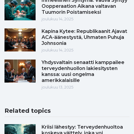
Ihmeellinen Syntymä: Vauva Syntyy
Oopperaation Aikana valtavan
Tuumorin Poistamiseksi
joulukuu 14, 2025
Kapina Kytee: Republikaanit Ajavat
ACA-äänestystä, Uhmaten Puhuja
Johnsonia
joulukuu 14, 2025
Yhdysvaltain senaatti kamppailee
terveydenhuollon lakiesitysten
kanssa: uusi ongelma
amerikkalaisille
joulukuu 13, 2025
Related topics
Kriisi lähestyy: Terveydenhuoltoa
koskeva väittely, joka voi