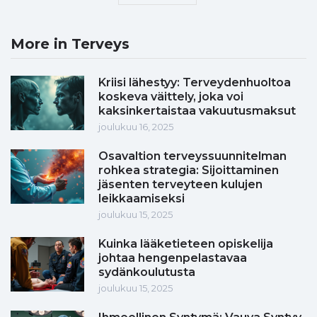
More in Terveys
Kriisi lähestyy: Terveydenhuoltoa
koskeva väittely, joka voi
kaksinkertaistaa vakuutusmaksut
joulukuu 16, 2025
Osavaltion terveyssuunnitelman
rohkea strategia: Sijoittaminen
jäsenten terveyteen kulujen
leikkaamiseksi
joulukuu 15, 2025
Kuinka lääketieteen opiskelija
johtaa hengenpelastavaa
sydänkoulutusta
joulukuu 15, 2025