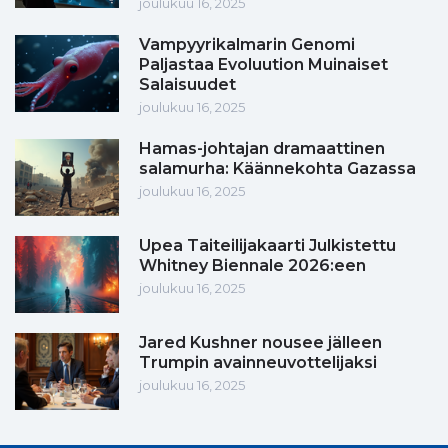
joulukuu 16, 2025
Vampyyrikalmarin Genomi
Paljastaa Evoluution Muinaiset
Salaisuudet
joulukuu 16, 2025
Hamas-johtajan dramaattinen
salamurha: Käännekohta Gazassa
joulukuu 16, 2025
Upea Taiteilijakaarti Julkistettu
Whitney Biennale 2026:een
joulukuu 16, 2025
Jared Kushner nousee jälleen
Trumpin avainneuvottelijaksi
joulukuu 16, 2025