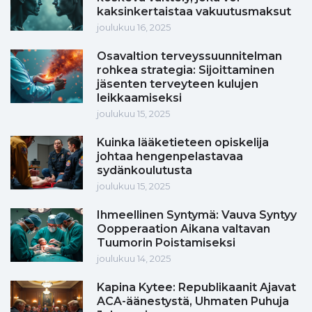
kaksinkertaistaa vakuutusmaksut
joulukuu 16, 2025
Osavaltion terveyssuunnitelman
rohkea strategia: Sijoittaminen
jäsenten terveyteen kulujen
leikkaamiseksi
joulukuu 15, 2025
Kuinka lääketieteen opiskelija
johtaa hengenpelastavaa
sydänkoulutusta
joulukuu 15, 2025
Ihmeellinen Syntymä: Vauva Syntyy
Oopperaation Aikana valtavan
Tuumorin Poistamiseksi
joulukuu 14, 2025
Kapina Kytee: Republikaanit Ajavat
ACA-äänestystä, Uhmaten Puhuja