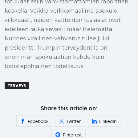
totuudet esiin vahvistamattomien raporttien
keskellä. Vaikka verkkomaailma spekuloi
vilkkaasti, näiden väitteiden tosiasiat ovat
edelleen ratkaisevasti määrittelemättä.
Kunnes virallinen vahvistus tulee julki,
presidentti Trumpin terveydentila on
enemmän spekulaation kohde kuin
todistepohjainen todellisuus.
TERVEYS
Share this article on:
Facebook
Twitter
Linkedin
Pinterest