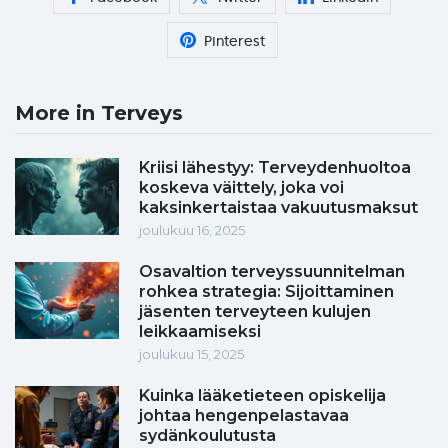
Pinterest
More in Terveys
Kriisi lähestyy: Terveydenhuoltoa
koskeva väittely, joka voi
kaksinkertaistaa vakuutusmaksut
joulukuu 16, 2025
Osavaltion terveyssuunnitelman
rohkea strategia: Sijoittaminen
jäsenten terveyteen kulujen
leikkaamiseksi
joulukuu 15, 2025
Kuinka lääketieteen opiskelija
johtaa hengenpelastavaa
sydänkoulutusta