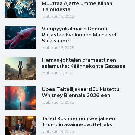
Muuttaa Ajattelumme Kiinan
Taloudesta
joulukuu 16, 2025
Vampyyrikalmarin Genomi
Paljastaa Evoluution Muinaiset
Salaisuudet
joulukuu 16, 2025
Hamas-johtajan dramaattinen
salamurha: Käännekohta Gazassa
joulukuu 16, 2025
Upea Taiteilijakaarti Julkistettu
Whitney Biennale 2026:een
joulukuu 16, 2025
Jared Kushner nousee jälleen
Trumpin avainneuvottelijaksi
joulukuu 16, 2025