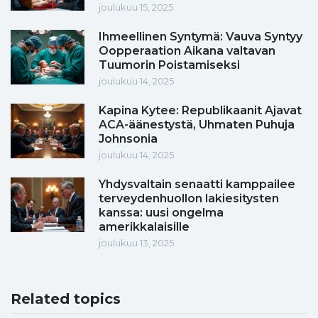
joulukuu 15, 2025
Ihmeellinen Syntymä: Vauva Syntyy
Oopperaation Aikana valtavan
Tuumorin Poistamiseksi
joulukuu 14, 2025
Kapina Kytee: Republikaanit Ajavat
ACA-äänestystä, Uhmaten Puhuja
Johnsonia
joulukuu 14, 2025
Yhdysvaltain senaatti kamppailee
terveydenhuollon lakiesitysten
kanssa: uusi ongelma
amerikkalaisille
joulukuu 13, 2025
Related topics