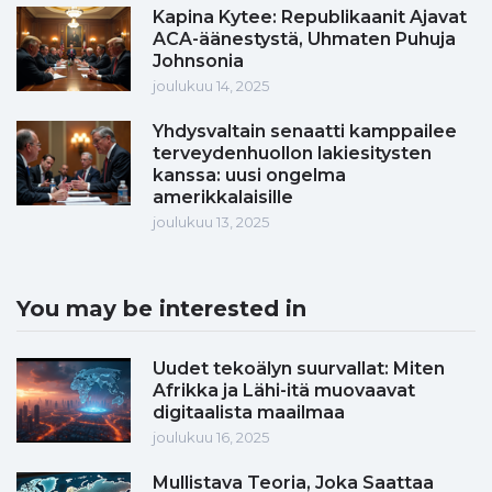
Kapina Kytee: Republikaanit Ajavat
ACA-äänestystä, Uhmaten Puhuja
Johnsonia
joulukuu 14, 2025
Yhdysvaltain senaatti kamppailee
terveydenhuollon lakiesitysten
kanssa: uusi ongelma
amerikkalaisille
joulukuu 13, 2025
You may be interested in
Uudet tekoälyn suurvallat: Miten
Afrikka ja Lähi-itä muovaavat
digitaalista maailmaa
joulukuu 16, 2025
Mullistava Teoria, Joka Saattaa