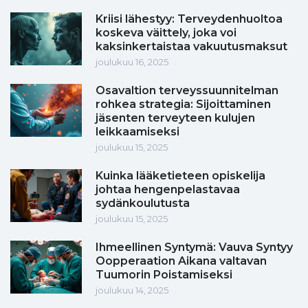
Kriisi lähestyy: Terveydenhuoltoa
koskeva väittely, joka voi
kaksinkertaistaa vakuutusmaksut
joulukuu 16, 2025
Osavaltion terveyssuunnitelman
rohkea strategia: Sijoittaminen
jäsenten terveyteen kulujen
leikkaamiseksi
joulukuu 15, 2025
Kuinka lääketieteen opiskelija
johtaa hengenpelastavaa
sydänkoulutusta
joulukuu 15, 2025
Ihmeellinen Syntymä: Vauva Syntyy
Oopperaation Aikana valtavan
Tuumorin Poistamiseksi
joulukuu 14, 2025