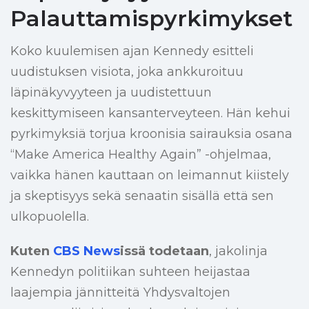
Palauttamispyrkimykset
Koko kuulemisen ajan Kennedy esitteli
uudistuksen visiota, joka ankkuroituu
läpinäkyvyyteen ja uudistettuun
keskittymiseen kansanterveyteen. Hän kehui
pyrkimyksiä torjua kroonisia sairauksia osana
“Make America Healthy Again” -ohjelmaa,
vaikka hänen kauttaan on leimannut kiistely
ja skeptisyys sekä senaatin sisällä että sen
ulkopuolella.
Kuten
CBS News
issä todetaan
, jakolinja
Kennedyn politiikan suhteen heijastaa
laajempia jännitteitä Yhdysvaltojen