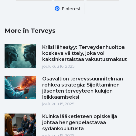
Pinterest
More in Terveys
Kriisi lähestyy: Terveydenhuoltoa
koskeva väittely, joka voi
kaksinkertaistaa vakuutusmaksut
joulukuu 16, 2025
Osavaltion terveyssuunnitelman
rohkea strategia: Sijoittaminen
jäsenten terveyteen kulujen
leikkaamiseksi
joulukuu 15, 2025
Kuinka lääketieteen opiskelija
johtaa hengenpelastavaa
sydänkoulutusta
joulukuu 15, 2025