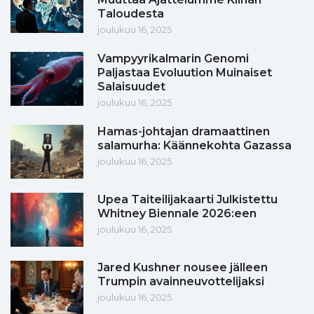
Taloudesta
joulukuu 16, 2025
Vampyyrikalmarin Genomi
Paljastaa Evoluution Muinaiset
Salaisuudet
joulukuu 16, 2025
Hamas-johtajan dramaattinen
salamurha: Käännekohta Gazassa
joulukuu 16, 2025
Upea Taiteilijakaarti Julkistettu
Whitney Biennale 2026:een
joulukuu 16, 2025
Jared Kushner nousee jälleen
Trumpin avainneuvottelijaksi
joulukuu 16, 2025