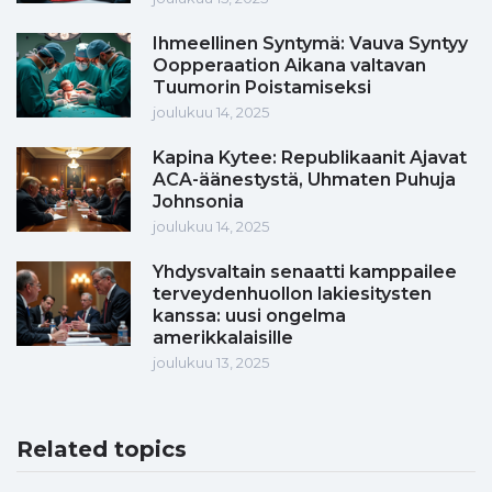
Ihmeellinen Syntymä: Vauva Syntyy
Oopperaation Aikana valtavan
Tuumorin Poistamiseksi
joulukuu 14, 2025
Kapina Kytee: Republikaanit Ajavat
ACA-äänestystä, Uhmaten Puhuja
Johnsonia
joulukuu 14, 2025
Yhdysvaltain senaatti kamppailee
terveydenhuollon lakiesitysten
kanssa: uusi ongelma
amerikkalaisille
joulukuu 13, 2025
Related topics