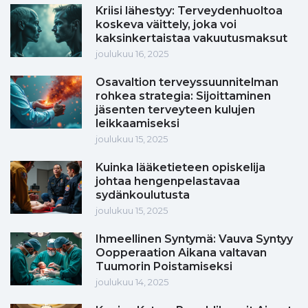
Kriisi lähestyy: Terveydenhuoltoa
koskeva väittely, joka voi
kaksinkertaistaa vakuutusmaksut
joulukuu 16, 2025
Osavaltion terveyssuunnitelman
rohkea strategia: Sijoittaminen
jäsenten terveyteen kulujen
leikkaamiseksi
joulukuu 15, 2025
Kuinka lääketieteen opiskelija
johtaa hengenpelastavaa
sydänkoulutusta
joulukuu 15, 2025
Ihmeellinen Syntymä: Vauva Syntyy
Oopperaation Aikana valtavan
Tuumorin Poistamiseksi
joulukuu 14, 2025