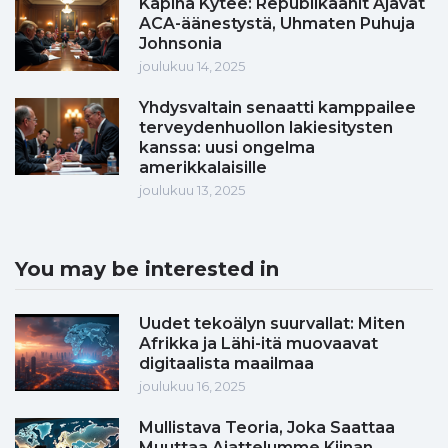
Kapina Kytee: Republikaanit Ajavat
ACA-äänestystä, Uhmaten Puhuja
Johnsonia
joulukuu 14, 2025
Yhdysvaltain senaatti kamppailee
terveydenhuollon lakiesitysten
kanssa: uusi ongelma
amerikkalaisille
joulukuu 13, 2025
You may be interested in
Uudet tekoälyn suurvallat: Miten
Afrikka ja Lähi-itä muovaavat
digitaalista maailmaa
joulukuu 16, 2025
Mullistava Teoria, Joka Saattaa
Muuttaa Ajattelumme Kiinan