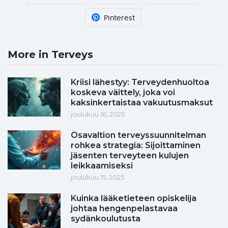
Pinterest
More in Terveys
Kriisi lähestyy: Terveydenhuoltoa
koskeva väittely, joka voi
kaksinkertaistaa vakuutusmaksut
joulukuu 16, 2025
Osavaltion terveyssuunnitelman
rohkea strategia: Sijoittaminen
jäsenten terveyteen kulujen
leikkaamiseksi
joulukuu 15, 2025
Kuinka lääketieteen opiskelija
johtaa hengenpelastavaa
sydänkoulutusta