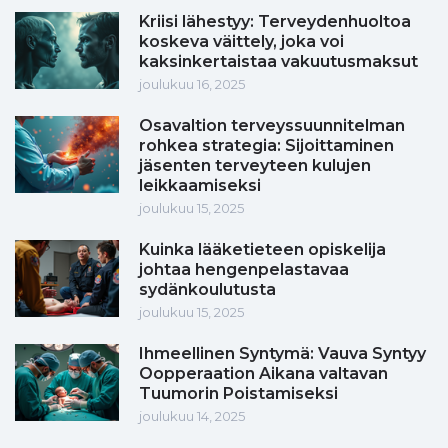
Kriisi lähestyy: Terveydenhuoltoa
koskeva väittely, joka voi
kaksinkertaistaa vakuutusmaksut
joulukuu 16, 2025
Osavaltion terveyssuunnitelman
rohkea strategia: Sijoittaminen
jäsenten terveyteen kulujen
leikkaamiseksi
joulukuu 15, 2025
Kuinka lääketieteen opiskelija
johtaa hengenpelastavaa
sydänkoulutusta
joulukuu 15, 2025
Ihmeellinen Syntymä: Vauva Syntyy
Oopperaation Aikana valtavan
Tuumorin Poistamiseksi
joulukuu 14, 2025