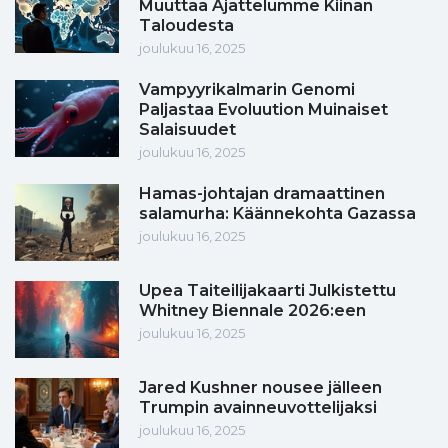
Muuttaa Ajattelumme Kiinan
Taloudesta
joulukuu 16, 2025
Vampyyrikalmarin Genomi
Paljastaa Evoluution Muinaiset
Salaisuudet
joulukuu 16, 2025
Hamas-johtajan dramaattinen
salamurha: Käännekohta Gazassa
joulukuu 16, 2025
Upea Taiteilijakaarti Julkistettu
Whitney Biennale 2026:een
joulukuu 16, 2025
Jared Kushner nousee jälleen
Trumpin avainneuvottelijaksi
joulukuu 16, 2025