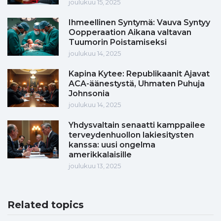
joulukuu 15, 2025
Ihmeellinen Syntymä: Vauva Syntyy
Oopperaation Aikana valtavan
Tuumorin Poistamiseksi
joulukuu 14, 2025
Kapina Kytee: Republikaanit Ajavat
ACA-äänestystä, Uhmaten Puhuja
Johnsonia
joulukuu 14, 2025
Yhdysvaltain senaatti kamppailee
terveydenhuollon lakiesitysten
kanssa: uusi ongelma
amerikkalaisille
joulukuu 13, 2025
Related topics