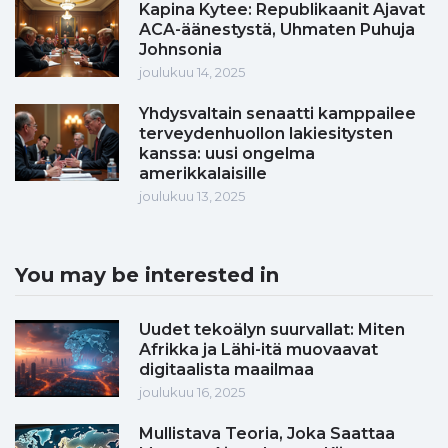
Kapina Kytee: Republikaanit Ajavat
ACA-äänestystä, Uhmaten Puhuja
Johnsonia
joulukuu 14, 2025
Yhdysvaltain senaatti kamppailee
terveydenhuollon lakiesitysten
kanssa: uusi ongelma
amerikkalaisille
joulukuu 13, 2025
You may be interested in
Uudet tekoälyn suurvallat: Miten
Afrikka ja Lähi-itä muovaavat
digitaalista maailmaa
joulukuu 16, 2025
Mullistava Teoria, Joka Saattaa