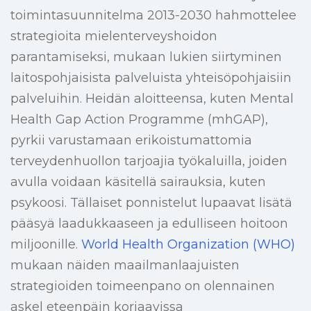
toimintasuunnitelma 2013-2030 hahmottelee
strategioita mielenterveyshoidon
parantamiseksi, mukaan lukien siirtyminen
laitospohjaisista palveluista yhteisöpohjaisiin
palveluihin. Heidän aloitteensa, kuten Mental
Health Gap Action Programme (mhGAP),
pyrkii varustamaan erikoistumattomia
terveydenhuollon tarjoajia työkaluilla, joiden
avulla voidaan käsitellä sairauksia, kuten
psykoosi. Tällaiset ponnistelut lupaavat lisätä
pääsyä laadukkaaseen ja edulliseen hoitoon
miljoonille.
World Health Organization (WHO)
mukaan näiden maailmanlaajuisten
strategioiden toimeenpano on olennainen
askel eteenpäin korjaavissa