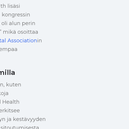
h lisäsi
n kongressin
li alun perin
,” mikä osoittaa
al Association
in
rempaa
milla
in, kuten
koja
l Health
erkitsee
n ja kestävyyden
 sitoutumisesta