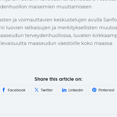
denhuollon maisemien muuttamiseen.
ten ja voimauttavien keskustelujen avulla Sanfo
i luovien ratkaisujen ja merkityksellisten muuto
maaseudun terveydenhuollossa, luvaten kirkkaamp
ulevaisuutta maaseudun väestöille koko maassa.
Share this article on:
Facebook
Twitter
Linkedin
Pinterest