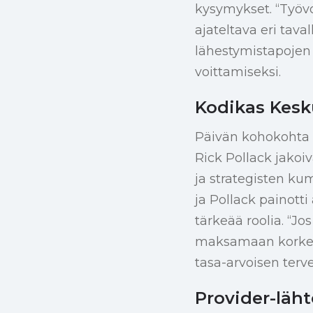
kysymykset. “Työv
ajateltava eri tav
lähestymistapojen t
voittamiseksi.
Kodikas Kesk
Päivän kohokohta o
Rick Pollack jakoi
ja strategisten k
ja Pollack painotti
tärkeää roolia. “J
maksamaan korkeamp
tasa-arvoisen terv
Provider-läh