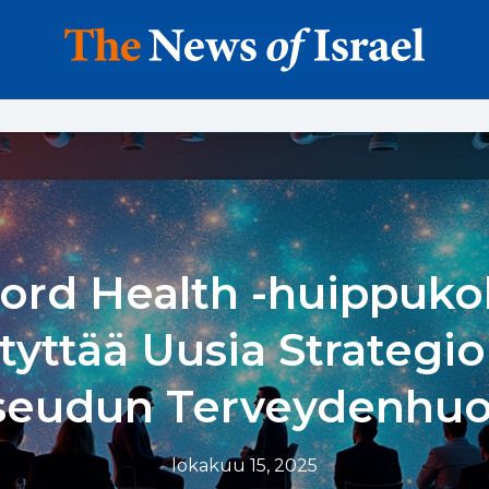
ord Health -huippuk
tyttää Uusia Strategio
eudun Terveydenhuol
lokakuu 15, 2025