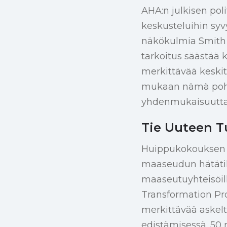
AHA:n julkisen pol
keskusteluihin sy
näkökulmia Smith 
tarkoitus säästää k
merkittävää keskitty
mukaan nämä pohd
yhdenmukaisuutta
Tie Uuteen Tu
Huippukokouksen ed
maaseudun hätätila
maaseutuyhteisöill
Transformation Pr
merkittävää aske
edistämisessä. 50 