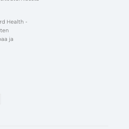
rd Health -
sten
aa ja