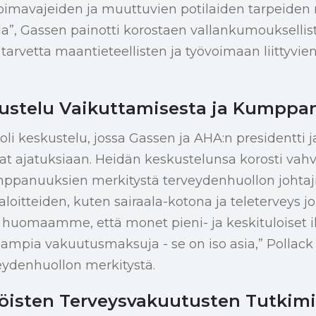
oimavajeiden ja muuttuvien potilaiden tarpeide
alla”, Gassen painotti korostaen vallankumouksellis
arvetta maantieteellisten ja työvoimaan liittyvien
ustelu Vaikuttamisesta ja Kumppa
li keskustelu, jossa Gassen ja AHA:n presidentti j
vat ajatuksiaan. Heidän keskustelunsa korosti va
umppanuuksien merkitystä terveydenhuollon johta
 aloitteiden, kuten sairaala-kotona ja teleterveys 
os huomaamme, että monet pieni- ja keskituloiset 
ia vakuutusmaksuja - se on iso asia,” Pollack se
eydenhuollon merkitystä.
töisten Terveysvakuutusten Tutkim