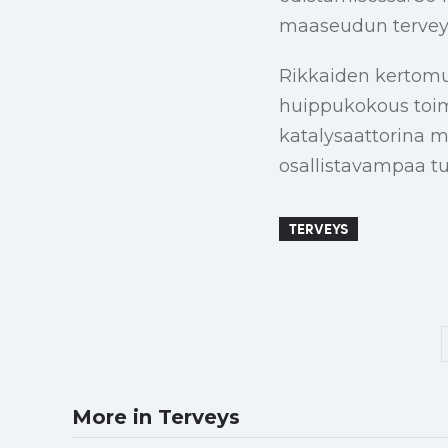
maaseudun tervey
Rikkaiden kertomus
huippukokous toimi
katalysaattorina 
osallistavampaa t
TERVEYS
More in Terveys