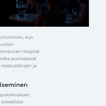
koontuminen, kun
huollon
 American Hospital
 jotka puolustavat
 keskustelujen ja
aiseminen
uippukokouksen
iireelliset