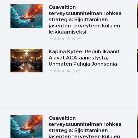
Osavaltion
terveyssuunnitelman rohkea
strategia: Sijoittaminen
jäsenten terveyteen kulujen
leikkaamiseksi
joulukuu 15, 2025
Kapina Kytee: Republikaanit
Ajavat ACA-äänestystä,
Uhmaten Puhuja Johnsonia
joulukuu 14, 2025
Osavaltion
terveyssuunnitelman rohkea
strategia: Sijoittaminen
jäsenten terveyteen kulujen