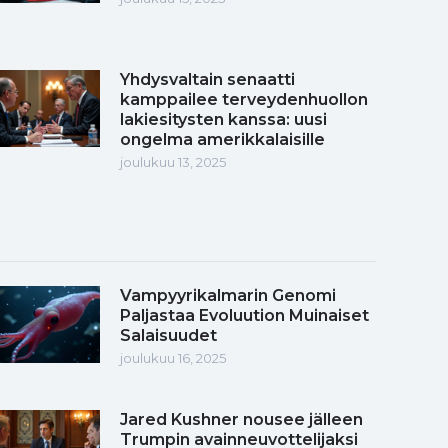
Yhdysvaltain senaatti
kamppailee terveydenhuollon
lakiesitysten kanssa: uusi
ongelma amerikkalaisille
joulukuu 13, 2025
Vampyyrikalmarin Genomi
Paljastaa Evoluution Muinaiset
Salaisuudet
joulukuu 16, 2025
Jared Kushner nousee jälleen
Trumpin avainneuvottelijaksi