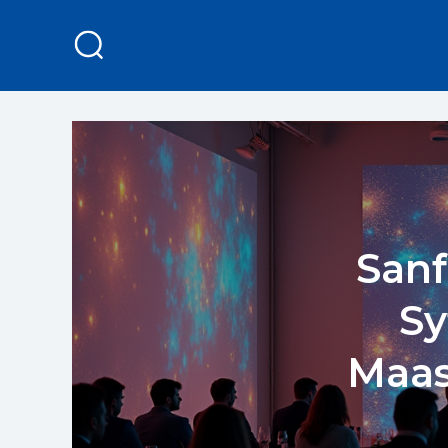
Sanf
Sy
Maas