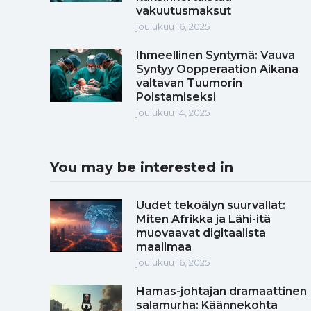
vakuutusmaksut
joulukuu 16, 2025
Ihmeellinen Syntymä: Vauva
Syntyy Oopperaation Aikana
valtavan Tuumorin
Poistamiseksi
joulukuu 14, 2025
You may be interested in
Uudet tekoälyn suurvallat:
Miten Afrikka ja Lähi-itä
muovaavat digitaalista
maailmaa
joulukuu 16, 2025
Hamas-johtajan dramaattinen
salamurha: Käännekohta