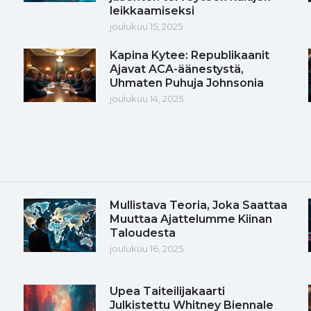
leikkaamiseksi
joulukuu 15, 2025
Kapina Kytee: Republikaanit
Ajavat ACA-äänestystä,
Uhmaten Puhuja Johnsonia
joulukuu 14, 2025
Mullistava Teoria, Joka Saattaa
Muuttaa Ajattelumme Kiinan
Taloudesta
joulukuu 16, 2025
Upea Taiteilijakaarti
Julkistettu Whitney Biennale