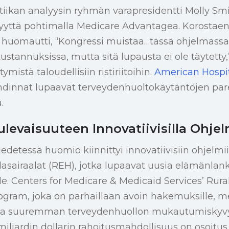
itiikan analyysin ryhmän varapresidentti Molly Smit
vyyttä pohtimalla Medicare Advantagea. Korostae
huomautti, “Kongressi muistaa…tässä ohjelmassa o
ustannuksissa, mutta sitä lupausta ei ole täytetty
mistä taloudellisiin ristiriitoihin.
American Hospit
innat lupaavat terveydenhuoltokäytäntöjen pa
.
levaisuuteen Innovatiivisilla Ohjel
etessä huomio kiinnittyi innovatiivisiin ohjelmi
sairaalat (REH), jotka lupaavat uusia elämänlan
e. Centers for Medicare & Medicaid Services’ Rura
ogram, joka on parhaillaan avoin hakemuksille, m
lta suuremman terveydenhuollon mukautumiskyvy
miljardin dollarin rahoitusmahdollisuus on osoitus