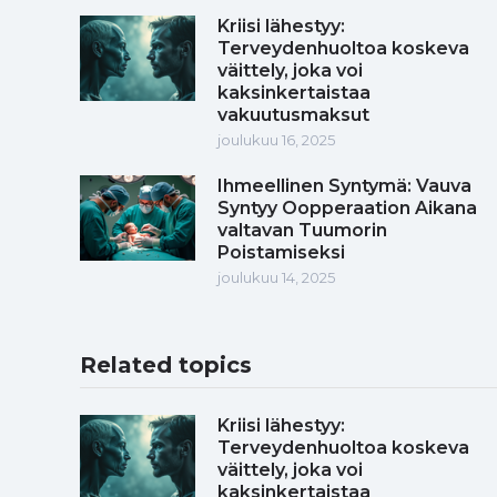
Kriisi lähestyy:
Terveydenhuoltoa koskeva
väittely, joka voi
kaksinkertaistaa
vakuutusmaksut
joulukuu 16, 2025
Ihmeellinen Syntymä: Vauva
Syntyy Oopperaation Aikana
valtavan Tuumorin
Poistamiseksi
joulukuu 14, 2025
Related topics
Kriisi lähestyy:
Terveydenhuoltoa koskeva
väittely, joka voi
kaksinkertaistaa