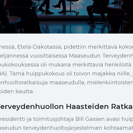
messä, Etelä-Dakotassa, pidettiin merkittävä ko
neljännessä vuosittaisessa Maaseudun Terveyden
pukokouksessa oli mukana merkittäviä henkilöitä
HA). Tämä huippukokous oli toivon majakka niille,
nhuoltoratkaisuja maaseudulla, mielenkiintoisten
oiden kautta.
erveydenhuollon Haasteiden Ratk
residentti ja toimitusjohtaja Bill Gassen avasi h
aseudun terveydenhuoltojärjestelmien kohtaamat k