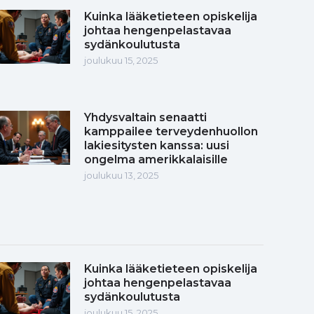
Kuinka lääketieteen opiskelija
johtaa hengenpelastavaa
sydänkoulutusta
joulukuu 15, 2025
Yhdysvaltain senaatti
kamppailee terveydenhuollon
lakiesitysten kanssa: uusi
ongelma amerikkalaisille
joulukuu 13, 2025
Kuinka lääketieteen opiskelija
johtaa hengenpelastavaa
sydänkoulutusta
joulukuu 15, 2025