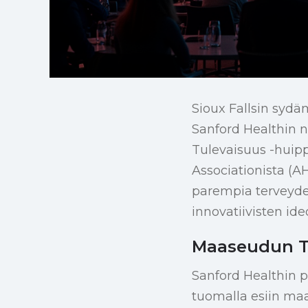
Sioux Fallsin sydä
Sanford Healthin 
Tulevaisuus -huip
Associationista (A
parempia terveyde
innovatiivisten ide
Maaseudun T
Sanford Healthin p
tuomalla esiin ma