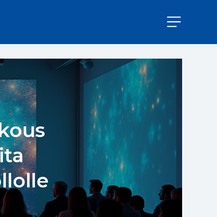
okous
ita
lolle