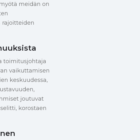
n myötä meidän on
ten
 rajoitteiden
nuuksista
a toimitusjohtaja
hvan vaikuttamisen
jien keskuudessa,
joustavuuden,
ihmiset joutuvat
litti, korostaen
inen