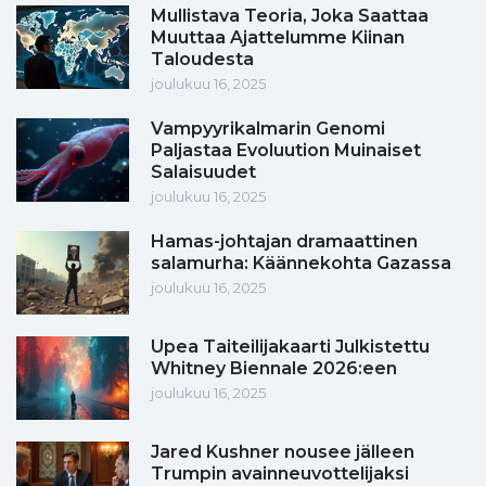
Mullistava Teoria, Joka Saattaa
Muuttaa Ajattelumme Kiinan
Taloudesta
joulukuu 16, 2025
Vampyyrikalmarin Genomi
Paljastaa Evoluution Muinaiset
Salaisuudet
joulukuu 16, 2025
Hamas-johtajan dramaattinen
salamurha: Käännekohta Gazassa
joulukuu 16, 2025
Upea Taiteilijakaarti Julkistettu
Whitney Biennale 2026:een
joulukuu 16, 2025
Jared Kushner nousee jälleen
Trumpin avainneuvottelijaksi