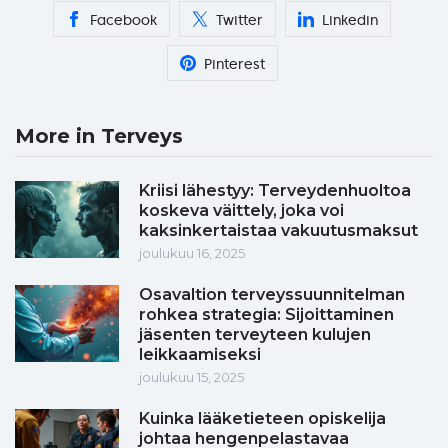
Facebook
Twitter
Linkedin
Pinterest
More in Terveys
Kriisi lähestyy: Terveydenhuoltoa
koskeva väittely, joka voi
kaksinkertaistaa vakuutusmaksut
joulukuu 16, 2025
Osavaltion terveyssuunnitelman
rohkea strategia: Sijoittaminen
jäsenten terveyteen kulujen
leikkaamiseksi
joulukuu 15, 2025
Kuinka lääketieteen opiskelija
johtaa hengenpelastavaa