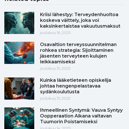
Kriisi lähestyy: Terveydenhuoltoa
koskeva väittely, joka voi
kaksinkertaistaa vakuutusmaksut
joulukuu 16, 2025
Osavaltion terveyssuunnitelman
rohkea strategia: Sijoittaminen
jäsenten terveyteen kulujen
leikkaamiseksi
joulukuu 15, 2025
Kuinka lääketieteen opiskelija
johtaa hengenpelastavaa
sydänkoulutusta
joulukuu 15, 2025
Ihmeellinen Syntymä: Vauva Syntyy
Oopperaation Aikana valtavan
Tuumorin Poistamiseksi
joulukuu 14, 2025