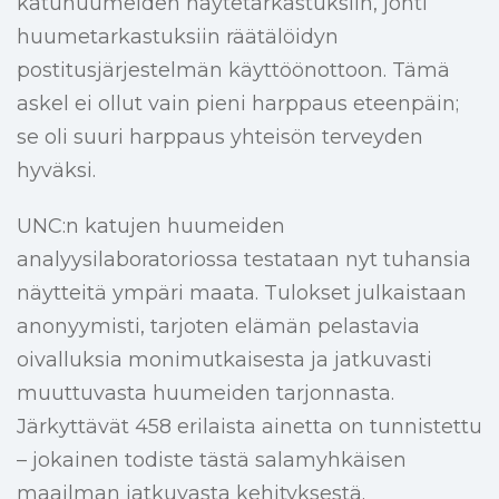
katuhuumeiden näytetarkastuksiin, johti
huumetarkastuksiin räätälöidyn
postitusjärjestelmän käyttöönottoon. Tämä
askel ei ollut vain pieni harppaus eteenpäin;
se oli suuri harppaus yhteisön terveyden
hyväksi.
UNC:n katujen huumeiden
analyysilaboratoriossa testataan nyt tuhansia
näytteitä ympäri maata. Tulokset julkaistaan
anonyymisti, tarjoten elämän pelastavia
oivalluksia monimutkaisesta ja jatkuvasti
muuttuvasta huumeiden tarjonnasta.
Järkyttävät 458 erilaista ainetta on tunnistettu
– jokainen todiste tästä salamyhkäisen
maailman jatkuvasta kehityksestä.