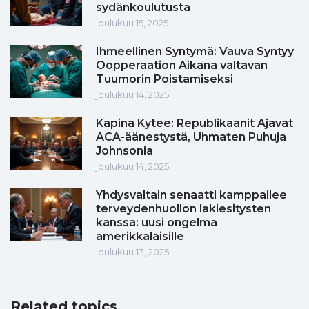
sydänkoulutusta
joulukuu 15, 2025
Ihmeellinen Syntymä: Vauva Syntyy
Oopperaation Aikana valtavan
Tuumorin Poistamiseksi
joulukuu 14, 2025
Kapina Kytee: Republikaanit Ajavat
ACA-äänestystä, Uhmaten Puhuja
Johnsonia
joulukuu 14, 2025
Yhdysvaltain senaatti kamppailee
terveydenhuollon lakiesitysten
kanssa: uusi ongelma
amerikkalaisille
joulukuu 13, 2025
Related topics