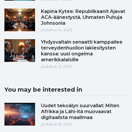
Kapina Kytee: Republikaanit Ajavat
ACA-äänestystä, Uhmaten Puhuja
Johnsonia
joulukuu 14, 2025
Yhdysvaltain senaatti kamppailee
terveydenhuollon lakiesitysten
kanssa: uusi ongelma
amerikkalaisille
joulukuu 13, 2025
You may be interested in
Uudet tekoälyn suurvallat: Miten
Afrikka ja Lähi-itä muovaavat
digitaalista maailmaa
joulukuu 16, 2025