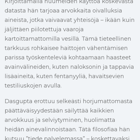
Kirjoittamalla huumeiden käyttöä koskevasta
datasta hän tarjoaa arvokkaita oivalluksia
aineista, jotka vaivaavat yhteisöjä – ikään kuin
jäljittäen piilotettuja vaaroja
kartoittamattomilla vesillä. Tämä tieteellinen
tarkkuus rohkaisee haittojen vähentämisen
parissa työskenteleviä kohtaamaan haasteet
avainvälineiden, kuten naloksonin ja tappavia
lisäaineita, kuten fentanyyliä, havaitsevien
testiliuskojen avulla.
Dasgupta erottuu selkeästi horjumattomasta
päättäväisyydestään säilyttää kaikkien
arvokkuus ja selviytyminen, huolimatta
heidän ainevalinnoistaan. Tätä filosofiaa hän
kutsuu ”tiede palvelemassa” – koskettavaksi