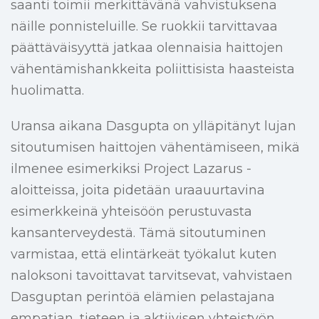
saanti toimii merkittävänä vahvistuksena
näille ponnisteluille. Se ruokkii tarvittavaa
päättäväisyyttä jatkaa olennaisia haittojen
vähentämishankkeita poliittisista haasteista
huolimatta.
Uransa aikana Dasgupta on ylläpitänyt lujan
sitoutumisen haittojen vähentämiseen, mikä
ilmenee esimerkiksi Project Lazarus -
aloitteissa, joita pidetään uraauurtavina
esimerkkeinä yhteisöön perustuvasta
kansanterveydestä. Tämä sitoutuminen
varmistaa, että elintärkeät työkalut kuten
naloksoni tavoittavat tarvitsevat, vahvistaen
Dasguptan perintöä elämien pelastajana
empatian, tieteen ja aktiivisen yhteistyön