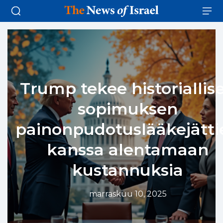
Trump tekee historiallis
sopimuksen
painonpudotuslääkejätti
kanssa alentamaan
kustannuksia
marraskuu 10, 2025