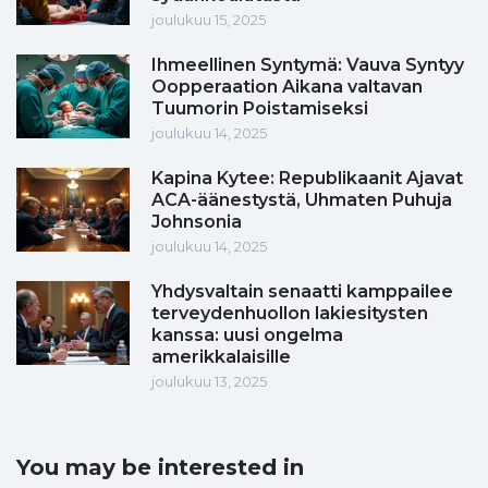
joulukuu 15, 2025
Ihmeellinen Syntymä: Vauva Syntyy
Oopperaation Aikana valtavan
Tuumorin Poistamiseksi
joulukuu 14, 2025
Kapina Kytee: Republikaanit Ajavat
ACA-äänestystä, Uhmaten Puhuja
Johnsonia
joulukuu 14, 2025
Yhdysvaltain senaatti kamppailee
terveydenhuollon lakiesitysten
kanssa: uusi ongelma
amerikkalaisille
joulukuu 13, 2025
You may be interested in