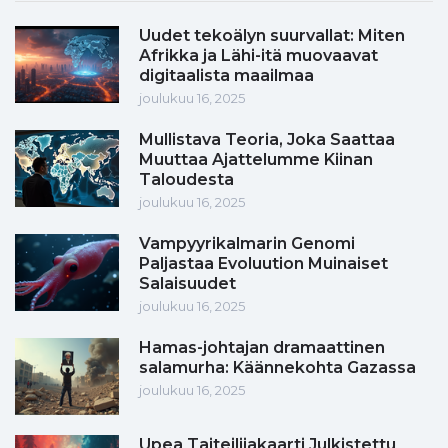
Uudet tekoälyn suurvallat: Miten
Afrikka ja Lähi-itä muovaavat
digitaalista maailmaa
joulukuu 16, 2025
Mullistava Teoria, Joka Saattaa
Muuttaa Ajattelumme Kiinan
Taloudesta
joulukuu 16, 2025
Vampyyrikalmarin Genomi
Paljastaa Evoluution Muinaiset
Salaisuudet
joulukuu 16, 2025
Hamas-johtajan dramaattinen
salamurha: Käännekohta Gazassa
joulukuu 16, 2025
Upea Taiteilijakaarti Julkistettu