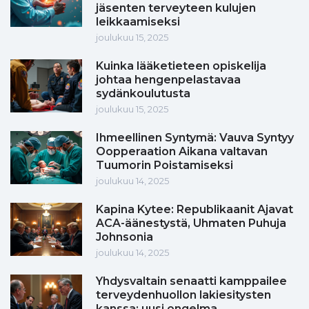
jäsenten terveyteen kulujen
leikkaamiseksi
joulukuu 15, 2025
Kuinka lääketieteen opiskelija
johtaa hengenpelastavaa
sydänkoulutusta
joulukuu 15, 2025
Ihmeellinen Syntymä: Vauva Syntyy
Oopperaation Aikana valtavan
Tuumorin Poistamiseksi
joulukuu 14, 2025
Kapina Kytee: Republikaanit Ajavat
ACA-äänestystä, Uhmaten Puhuja
Johnsonia
joulukuu 14, 2025
Yhdysvaltain senaatti kamppailee
terveydenhuollon lakiesitysten
kanssa: uusi ongelma