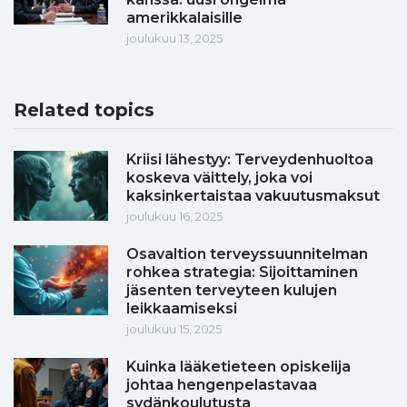
amerikkalaisille
joulukuu 13, 2025
Related topics
Kriisi lähestyy: Terveydenhuoltoa
koskeva väittely, joka voi
kaksinkertaistaa vakuutusmaksut
joulukuu 16, 2025
Osavaltion terveyssuunnitelman
rohkea strategia: Sijoittaminen
jäsenten terveyteen kulujen
leikkaamiseksi
joulukuu 15, 2025
Kuinka lääketieteen opiskelija
johtaa hengenpelastavaa
sydänkoulutusta