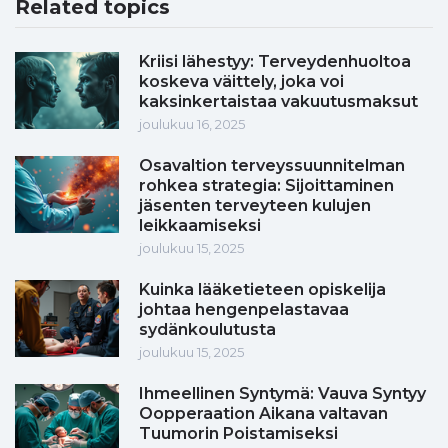
Related topics
Kriisi lähestyy: Terveydenhuoltoa
koskeva väittely, joka voi
kaksinkertaistaa vakuutusmaksut
joulukuu 16, 2025
Osavaltion terveyssuunnitelman
rohkea strategia: Sijoittaminen
jäsenten terveyteen kulujen
leikkaamiseksi
joulukuu 15, 2025
Kuinka lääketieteen opiskelija
johtaa hengenpelastavaa
sydänkoulutusta
joulukuu 15, 2025
Ihmeellinen Syntymä: Vauva Syntyy
Oopperaation Aikana valtavan
Tuumorin Poistamiseksi