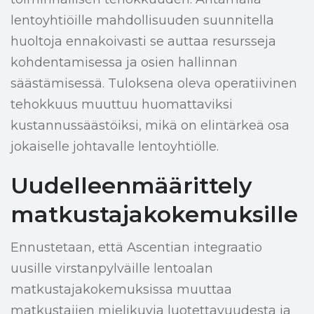
lentoyhtiöille mahdollisuuden suunnitella
huoltoja ennakoivasti se auttaa resursseja
kohdentamisessa ja osien hallinnan
säästämisessä. Tuloksena oleva operatiivinen
tehokkuus muuttuu huomattaviksi
kustannussäästöiksi, mikä on elintärkeä osa
jokaiselle johtavalle lentoyhtiölle.
Uudelleenmäärittely
matkustajakokemuksille
Ennustetaan, että Ascentian integraatio
uusille virstanpylväille lentoalan
matkustajakokemuksissa muuttaa
matkustajien mielikuvia luotettavuudesta ja