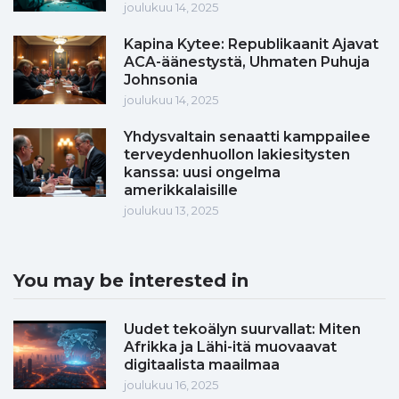
joulukuu 14, 2025
Kapina Kytee: Republikaanit Ajavat
ACA-äänestystä, Uhmaten Puhuja
Johnsonia
joulukuu 14, 2025
Yhdysvaltain senaatti kamppailee
terveydenhuollon lakiesitysten
kanssa: uusi ongelma
amerikkalaisille
joulukuu 13, 2025
You may be interested in
Uudet tekoälyn suurvallat: Miten
Afrikka ja Lähi-itä muovaavat
digitaalista maailmaa
joulukuu 16, 2025