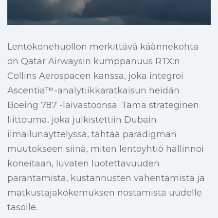
Lentokonehuollon merkittävä käännekohta
on Qatar Airwaysin kumppanuus RTX:n
Collins Aerospacen kanssa, joka integroi
Ascentia™-analytiikkaratkaisun heidän
Boeing 787 -laivastoonsa. Tämä strateginen
liittouma, joka julkistettiin Dubain
ilmailunäyttelyssä, tähtää paradigman
muutokseen siinä, miten lentoyhtiö hallinnoi
koneitaan, luvaten luotettavuuden
parantamista, kustannusten vähentämistä ja
matkustajakokemuksen nostamista uudelle
tasolle.