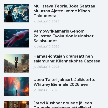
Mullistava Teoria, Joka Saattaa
Muuttaa Ajattelumme Kiinan
Taloudesta
joulukuu 16, 2025
Vampyyrikalmarin Genomi
Paljastaa Evoluution Muinaiset
Salaisuudet
joulukuu 16, 2025
Hamas-johtajan dramaattinen
salamurha: Käännekohta Gazassa
joulukuu 16, 2025
Upea Taiteilijakaarti Julkistettu
Whitney Biennale 2026:een
joulukuu 16, 2025
Jared Kushner nousee jälleen
Trumpin avainneuvottelijaksi