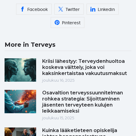
Facebook
Twitter
Linkedin
Pinterest
More in Terveys
Kriisi lähestyy: Terveydenhuoltoa
koskeva väittely, joka voi
kaksinkertaistaa vakuutusmaksut
joulukuu 16, 2025
Osavaltion terveyssuunnitelman
rohkea strategia: Sijoittaminen
jäsenten terveyteen kulujen
leikkaamiseksi
joulukuu 15, 2025
Kuinka lääketieteen opiskelija