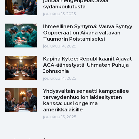
johtaa hengenpelastavaa
sydänkoulutusta
joulukuu 15, 2025
Ihmeellinen Syntymä: Vauva Syntyy
Oopperaation Aikana valtavan
Tuumorin Poistamiseksi
joulukuu 14, 2025
Kapina Kytee: Republikaanit Ajavat
ACA-äänestystä, Uhmaten Puhuja
Johnsonia
joulukuu 14, 2025
Yhdysvaltain senaatti kamppailee
terveydenhuollon lakiesitysten
kanssa: uusi ongelma
amerikkalaisille
joulukuu 13, 2025