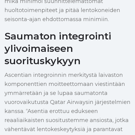
mikä minimoi suunnittelemattomat
huoltotoimenpiteet ja pitää lentokoneiden
seisonta-ajan ehdottomassa minimiin.
Saumaton integrointi
ylivoimaiseen
suorituskykyyn
Ascentian integroinnin merkitystä laivaston
komponenttien moitteettomaan viestintään
ymmärretään ja se lupaa saumatonta
vuorovaikutusta Qatar Airwaysin järjestelmien
kanssa. “Asentia erottuu edukseen
reaaliaikaisten suositustemme ansiosta, jotka
vähentävät lentokeskeytyksiä ja parantavat