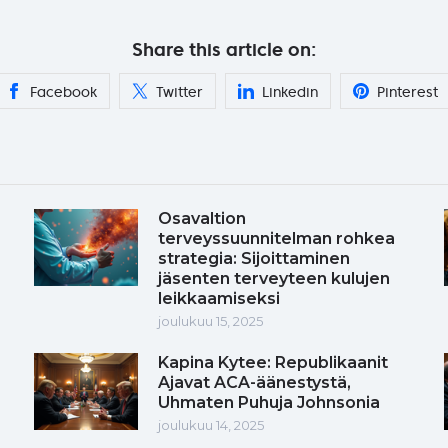
Share this article on:
Facebook
Twitter
Linkedin
Pinterest
Osavaltion
terveyssuunnitelman rohkea
strategia: Sijoittaminen
jäsenten terveyteen kulujen
leikkaamiseksi
joulukuu 15, 2025
Kapina Kytee: Republikaanit
Ajavat ACA-äänestystä,
Uhmaten Puhuja Johnsonia
joulukuu 14, 2025