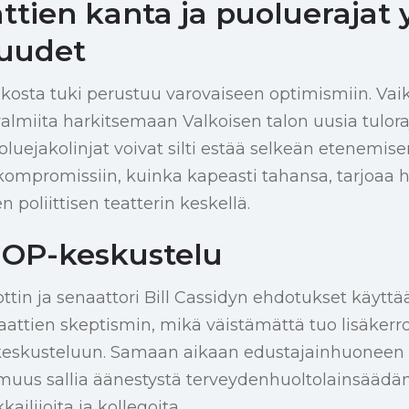
ien kanta ja puoluerajat y
suudet
osta tuki perustuu varovaiseen optimismiin. Vaik
almiita harkitsemaan Valkoisen talon uusia tulora
oluejakolinjat voivat silti estää selkeän etenemis
ompromissiin, kuinka kapeasti tahansa, tarjoaa h
 poliittisen teatterin keskellä.
GOP-keskustelu
ttin ja senaattori Bill Cassidyn ehdotukset käyttää
ttien skeptismin, mikä väistämättä tuo lisäkerr
eskusteluun. Samaan aikaan edustajainhuonee
muus sallia äänestystä terveydenhuoltolainsäädä
ilijoita ja kollegoita.