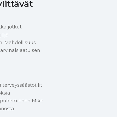
littävät
ka jotkut
joja
en. Mahdollisuus
arvinaislaatuisen
 terveyssäästötilit
oksia
n puhemiehen Mike
nnöstä