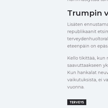
Trumpin v
Lisäten ennustamat
republikaanit etsi
terveydenhuoltorah
eteenpäin on epäs
Kello tikittää, ku
saavuttaakseen yks
Kun hankalat neuvo
vaikutuksista, ei 
vuonna.
TERVEYS