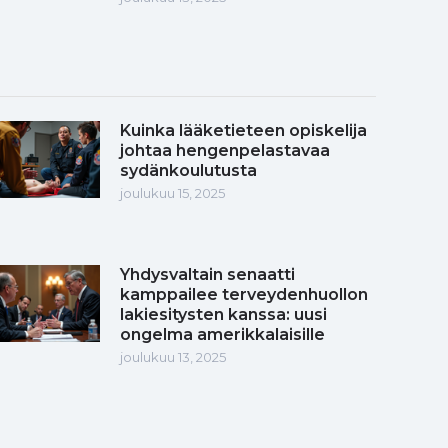
Kuinka lääketieteen opiskelija
johtaa hengenpelastavaa
sydänkoulutusta
joulukuu 15, 2025
Yhdysvaltain senaatti
kamppailee terveydenhuollon
lakiesitysten kanssa: uusi
ongelma amerikkalaisille
joulukuu 13, 2025