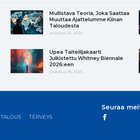
Mullistava Teoria, Joka Saattaa
Muuttaa Ajattelumme Kiinan
Taloudesta
joulukuu 16, 2025
Upea Taiteilijakaarti
Julkistettu Whitney Biennale
2026:een
joulukuu 16, 2025
Seuraa mei
TALOUS
TERVEYS