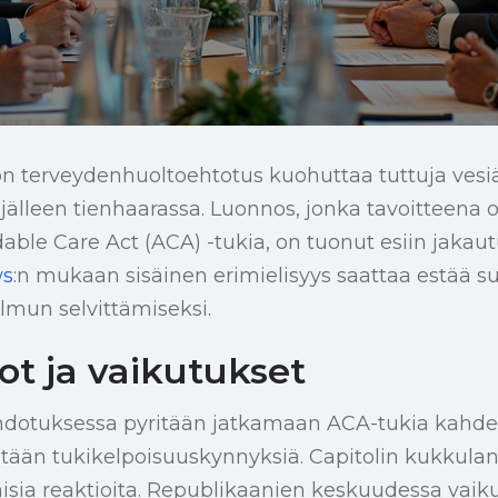
on terveydenhuoltoehtotus kuohuttaa tuttuja vesiä,
 jälleen tienhaarassa. Luonnos, jonka tavoitteena 
able Care Act (ACA) -tukia, on tuonut esiin jakau
ws
:n mukaan sisäinen erimielisyys saattaa estää s
lmun selvittämiseksi.
ot ja vaikutukset
hdotuksessa pyritään jatkamaan ACA-tukia kahdel
tään tukikelpoisuuskynnyksiä. Capitolin kukkulan
itaisia reaktioita. Republikaanien keskuudessa vaik