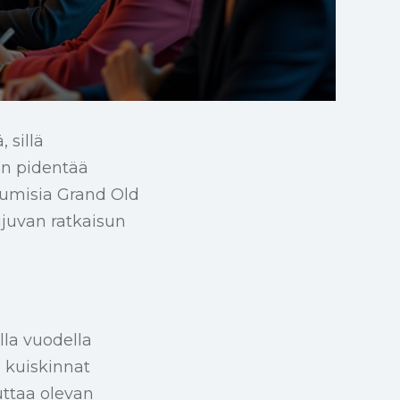
 sillä
on pidentää
tumisia Grand Old
ujuvan ratkaisun
la vuodella
 kuiskinnat
uttaa olevan