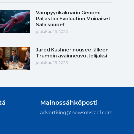
Vampyyrikalmarin Genomi
Paljastaa Evoluution Muinaiset
Salaisuudet
joulukuu 16, 2025
Jared Kushner nousee jälleen
Trumpin avainneuvottelijaksi
joulukuu 16, 2025
tä
Mainossähköposti
advertising@newsofisrael.com