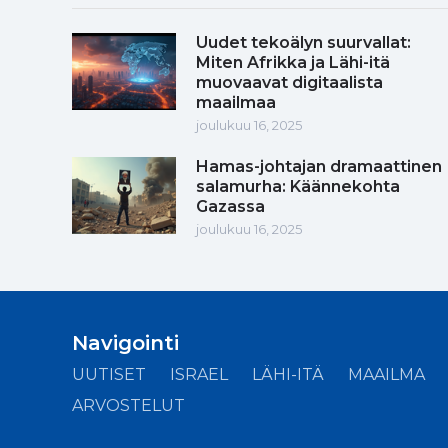
Uudet tekoälyn suurvallat:
Miten Afrikka ja Lähi-itä
muovaavat digitaalista
maailmaa
joulukuu 16, 2025
Hamas-johtajan dramaattinen
salamurha: Käännekohta
Gazassa
joulukuu 16, 2025
Navigointi
UUTISET
ISRAEL
LÄHI-ITÄ
MAAILMA
ARVOSTELUT