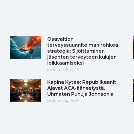
Osavaltion
terveyssuunnitelman rohkea
strategia: Sijoittaminen
jäsenten terveyteen kulujen
leikkaamiseksi
joulukuu 15, 2025
Kapina Kytee: Republikaanit
Ajavat ACA-äänestystä,
Uhmaten Puhuja Johnsonia
joulukuu 14, 2025