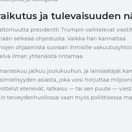
aikutus ja tulevaisuuden 
tomuutta presidentti Trumpin vaihtelevat viestit
mään selkeää ohjeistusta. Vaikka hän kannattaa
ojen ohjaamista suoraan ihmisille vakuutusyhtiöid
elvä ilman yhtenäistä rintamaa.
n marraskuu jatkuu joulukuuhun, ja lainsäätäjät k
imielisyyden asiasta, joka voisi horjuttaa miljooni
ttelut etenevät, ratkaisu — tai sen puute — viest
vain terveydenhuollossa vaan myös poliittisessa 