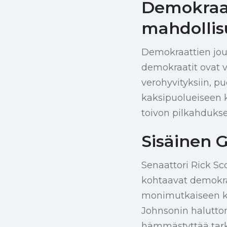
Demokraatt
mahdolli
Demokraattien jouk
demokraatit ovat v
verohyvityksiin, pu
kaksipuolueiseen k
toivon pilkahduksen
Sisäinen 
Senaattori Rick Sco
kohtaavat demokraa
monimutkaiseen k
Johnsonin halutto
hämmästyttää tarkka