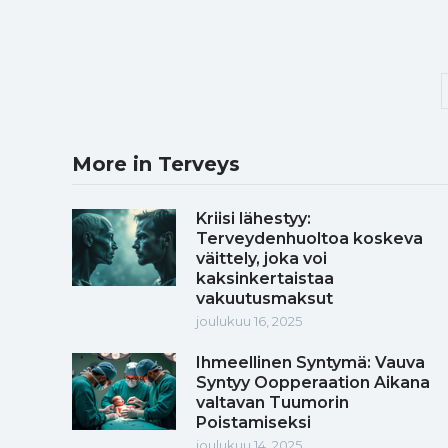
More in Terveys
Kriisi lähestyy:
Terveydenhuoltoa koskeva
väittely, joka voi
kaksinkertaistaa
vakuutusmaksut
joulukuu 16, 2025
Ihmeellinen Syntymä: Vauva
Syntyy Oopperaation Aikana
valtavan Tuumorin
Poistamiseksi
joulukuu 14, 2025