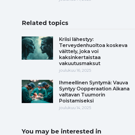
Related topics
Kriisi lähestyy:
Terveydenhuoltoa koskeva
väittely, joka voi
kaksinkertaistaa
vakuutusmaksut
joulukuu 16, 2025
Ihmeellinen Syntymä: Vauva
Syntyy Oopperaation Aikana
valtavan Tuumorin
Poistamiseksi
joulukuu 14, 2025
You may be interested in