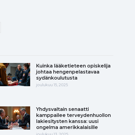
Kuinka lääketieteen opiskelija
johtaa hengenpelastavaa
sydänkoulutusta
joulukuu 15, 2025
Yhdysvaltain senaatti
kamppailee terveydenhuollon
lakiesitysten kanssa: uusi
ongelma amerikkalaisille
joulukuu 13, 2025