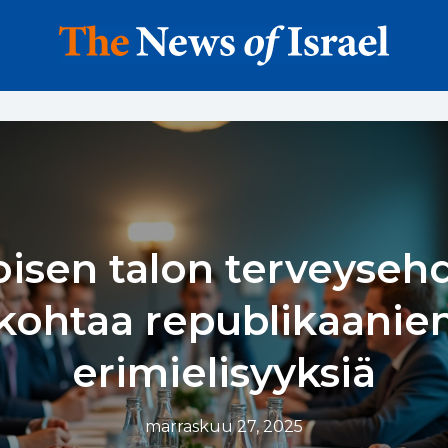
oisen talon terveyseh
kohtaa republikaanie
erimielisyyksiä
marraskuu 27, 2025