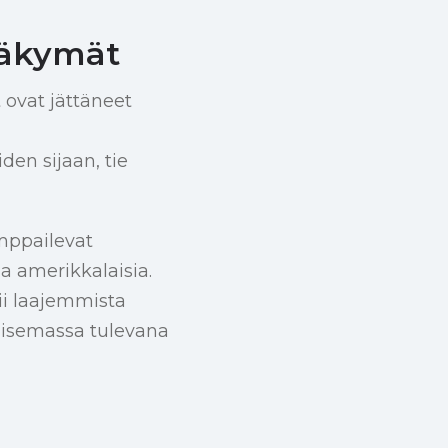
näkymät
 ovat jättäneet
en sijaan, tie
amppailevat
a amerikkalaisia.
ii laajemmista
maisemassa tulevana