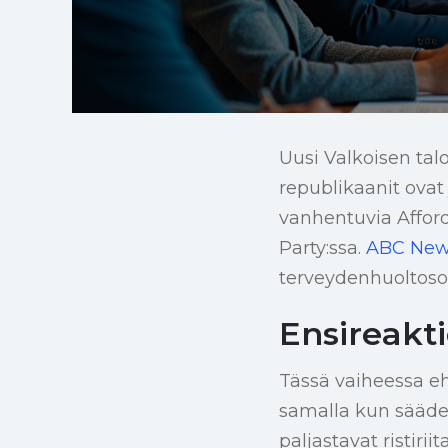
Uusi Valkoisen tal
republikaanit ovat
vanhentuvia Afford
Party:ssa.
ABC Ne
terveydenhuoltoso
Ensireakti
Tässä vaiheessa e
samalla kun sääde
paljastavat ristiri