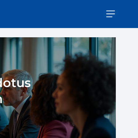
dotus
n