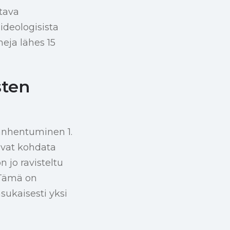
tava
ideologisista
neja lähes 15
sten
anhentuminen 1.
ivat kohdata
jo ravisteltu
 “Tämä on
sukaisesti yksi