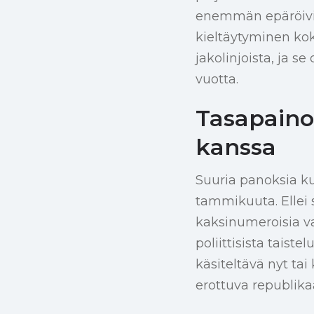
enemmän epäröiviä
kieltäytyminen kok
jakolinjoista, ja s
vuotta.
Tasapaino
kanssa
Suuria panoksia k
tammikuuta. Ellei
kaksinumeroisia v
poliittisista taiste
käsiteltävä nyt ta
erottuva republikaa