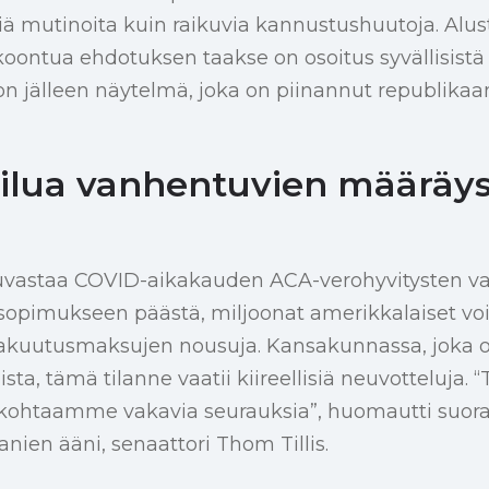
 mutinoita kuin raikuvia kannustushuutoja. Alus
oontua ehdotuksen taakse on osoitus syvällisistä 
e on jälleen näytelmä, joka on piinannut republikaa
ilua vanhentuvien määräy
uvastaa COVID-aikakauden ACA-verohyvitysten v
 sopimukseen päästä, miljoonat amerikkalaiset vo
akuutusmaksujen nousuja. Kansakunnassa, joka on 
luista, tämä tilanne vaatii kiireellisiä neuvotteluja.
i kohtaamme vakavia seurauksia”, huomautti suora
nien ääni, senaattori Thom Tillis.