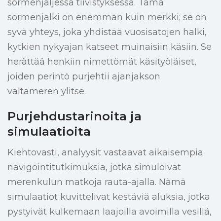
sormenjäljessä tiivistyksessä. Tämä
sormenjälki on enemmän kuin merkki; se on
syvä yhteys, joka yhdistää vuosisatojen halki,
kytkien nykyajan katseet muinaisiin käsiin. Se
herättää henkiin nimettömät käsityöläiset,
joiden perintö purjehtii ajanjakson
valtameren ylitse.
Purjehdustarinoita ja
simulaatioita
Kiehtovasti, analyysit vastaavat aikaisempia
navigointitutkimuksia, jotka simuloivat
merenkulun matkoja rauta-ajalla. Nämä
simulaatiot kuvittelivat kestäviä aluksia, jotka
pystyivät kulkemaan laajoilla avoimilla vesillä,