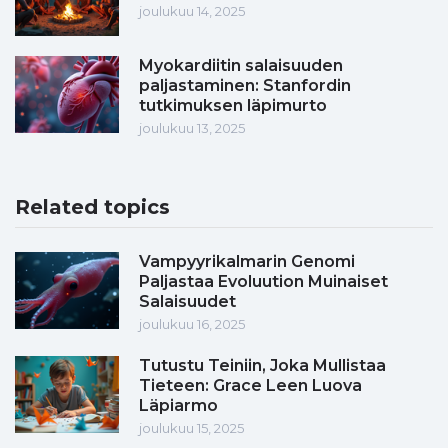
joulukuu 14, 2025
Myokardiitin salaisuuden
paljastaminen: Stanfordin
tutkimuksen läpimurto
joulukuu 13, 2025
Related topics
Vampyyrikalmarin Genomi
Paljastaa Evoluution Muinaiset
Salaisuudet
joulukuu 16, 2025
Tutustu Teiniin, Joka Mullistaa
Tieteen: Grace Leen Luova
Läpiarmo
joulukuu 15, 2025