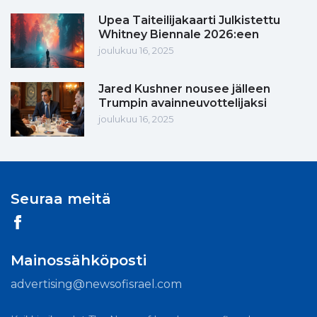
Upea Taiteilijakaarti Julkistettu
Whitney Biennale 2026:een
joulukuu 16, 2025
Jared Kushner nousee jälleen
Trumpin avainneuvottelijaksi
joulukuu 16, 2025
Seuraa meitä
Mainossähköposti
advertising@newsofisrael.com