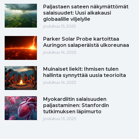
Paljastaen sateen näkymättömät
salaisuudet: Uusi aikakausi
globaalille viljelylle
joulukuu 15, 2025
Parker Solar Probe kartoittaa
Auringon salaperäistä ulkoreunaa
joulukuu 14, 2025
Muinaiset liekit: Ihmisen tulen
hallinta synnyttää uusia teorioita
joulukuu 14, 2025
Myokardiitin salaisuuden
paljastaminen: Stanfordin
tutkimuksen läpimurto
joulukuu 13, 2025