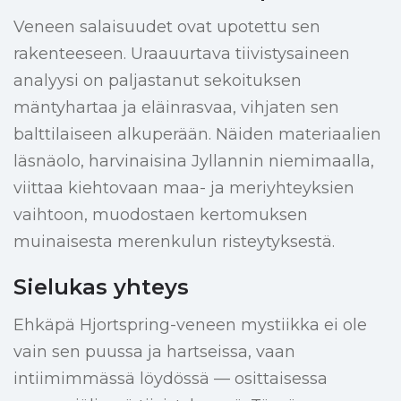
Veneen salaisuudet ovat upotettu sen
rakenteeseen. Uraauurtava tiivistysaineen
analyysi on paljastanut sekoituksen
mäntyhartaa ja eläinrasvaa, vihjaten sen
balttilaiseen alkuperään. Näiden materiaalien
läsnäolo, harvinaisina Jyllannin niemimaalla,
viittaa kiehtovaan maa- ja meriyhteyksien
vaihtoon, muodostaen kertomuksen
muinaisesta merenkulun risteytyksestä.
Sielukas yhteys
Ehkäpä Hjortspring-veneen mystiikka ei ole
vain sen puussa ja hartseissa, vaan
intiimimmässä löydössä — osittaisessa