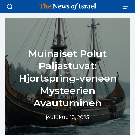
Muinaiset Polut
Paljastuvat:
Hjortspring-veneen
Mysteerien
Avautuminen
joulukuu 13, 2025