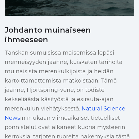
Johdanto muinaiseen
ihmeeseen
Tanskan sumuisissa maisemissa lepäsi
menneisyyden jäänne, kuiskaten tarinoita
muinaisista merenkulkijoista ja heidän
kartoittamattomista matkoistaan. Tämä
jäänne, Hjortspring-vene, on todiste
kekseliäästä käsityöstä ja esirauta-ajan
merenkulun viehätyksestä.
Natural Science
News
in mukaan viimeaikaiset tieteelliset
ponnistelut ovat alkaneet kuoria mysteerin
kerroksia, tarjoten tuoreita näkemyksiä tästä