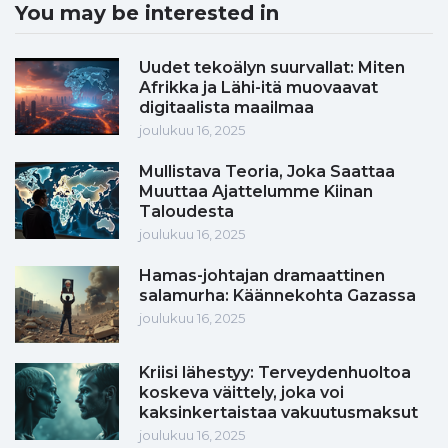
You may be interested in
Uudet tekoälyn suurvallat: Miten
Afrikka ja Lähi-itä muovaavat
digitaalista maailmaa
joulukuu 16, 2025
Mullistava Teoria, Joka Saattaa
Muuttaa Ajattelumme Kiinan
Taloudesta
joulukuu 16, 2025
Hamas-johtajan dramaattinen
salamurha: Käännekohta Gazassa
joulukuu 16, 2025
Kriisi lähestyy: Terveydenhuoltoa
koskeva väittely, joka voi
kaksinkertaistaa vakuutusmaksut
joulukuu 16, 2025