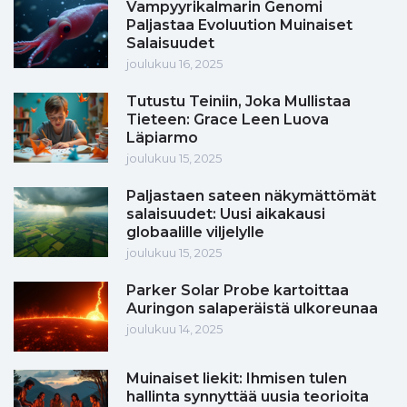
Vampyyrikalmarin Genomi
Paljastaa Evoluution Muinaiset
Salaisuudet
joulukuu 16, 2025
Tutustu Teiniin, Joka Mullistaa
Tieteen: Grace Leen Luova
Läpiarmo
joulukuu 15, 2025
Paljastaen sateen näkymättömät
salaisuudet: Uusi aikakausi
globaalille viljelylle
joulukuu 15, 2025
Parker Solar Probe kartoittaa
Auringon salaperäistä ulkoreunaa
joulukuu 14, 2025
Muinaiset liekit: Ihmisen tulen
hallinta synnyttää uusia teorioita