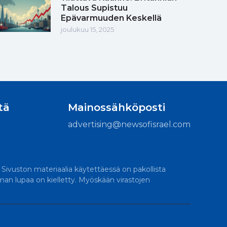
Talous Supistuu
Epävarmuuden Keskellä
joulukuu 15, 2025
tä
Mainossähköposti
advertising@newsofisrael.com
. Sivuston materiaalia käytettäessä on pakollista
lman lupaa on kielletty. Myöskään virastojen