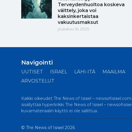
Terveydenhuoltoa koskeva
väittely, joka voi
kaksinkertaistaa
vakuutusmaksut
joulukuu 16, 2025
Navigointi
UUTISET
ISRAEL
LÄHI-ITÄ
MAAILMA
ARVOSTELUT
Kaikki oikeudet The News of Israel – newsofisrael.com -s
sisällyttää hyperlinkki The News of Israel – newsofisra
kuvamateriaalin käyttö ei ole sallittua.
©
The News of Israel
2026