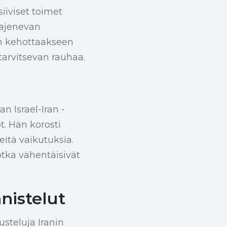
iiviset toimet
aajenevan
een kehottaakseen
arvitsevan rauhaa.
n Israel-Iran -
ot. Hän korosti
eitä vaikutuksia.
otka vähentäisivät
nistelut
steluja Iranin