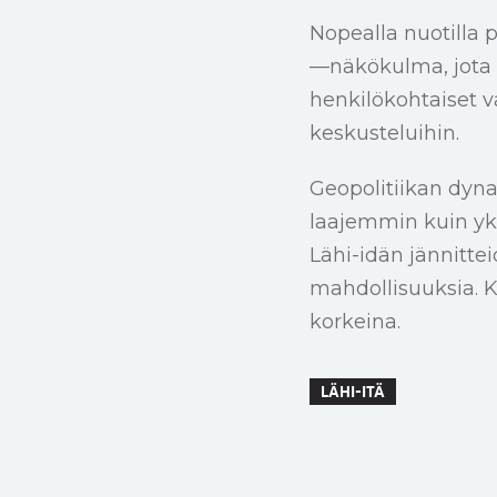
Nopealla nuotilla p
—näkökulma, jota 
henkilökohtaiset v
keskusteluihin.
Geopolitiikan dyn
laajemmin kuin yks
Lähi-idän jännittei
mahdollisuuksia. K
korkeina.
LÄHI-ITÄ