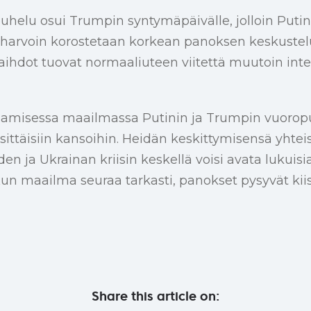
uhelu osui Trumpin syntymäpäivälle, jolloin Putin 
harvoin korostetaan korkean panoksen keskustelui
aihdot tuovat normaaliuteen viitettä muutoin inten
aamisessa maailmassa Putinin ja Trumpin vuorop
ittäisiin kansoihin. Heidän keskittymisensä yhteis
den ja Ukrainan kriisin keskellä voisi avata lukuisi
un maailma seuraa tarkasti, panokset pysyvät kii
Share this article on: