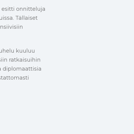
esitti onnitteluja
ssa. Tällaiset
siivisiin
uhelu kuuluu
iin ratkaisuihin
a diplomaattisia
stattomasti