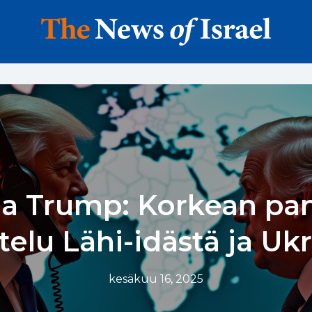
 ja Trump: Korkean pa
elu Lähi-idästä ja Uk
kesäkuu 16, 2025