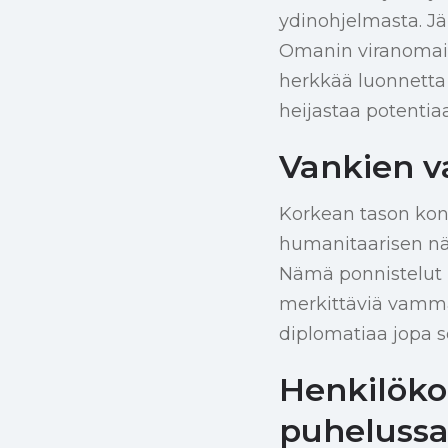
ydinohjelmasta. Jä
Omanin viranomais
herkkää luonnetta 
heijastaa potentiaa
Vankien v
Korkean tason konf
humanitaarisen näk
Nämä ponnistelut 
merkittäviä vamma
diplomatiaa jopa 
Henkilökoh
puheluss