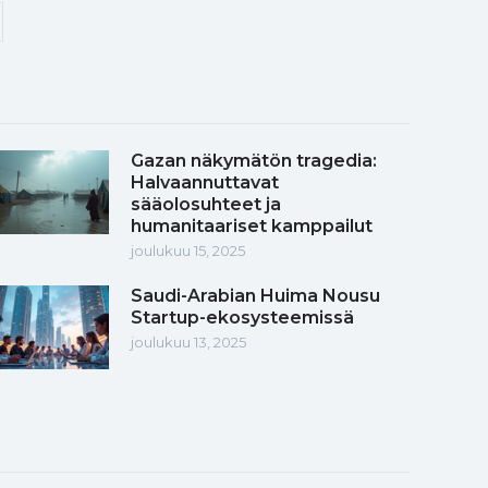
Gazan näkymätön tragedia:
Halvaannuttavat
sääolosuhteet ja
humanitaariset kamppailut
joulukuu 15, 2025
Saudi-Arabian Huima Nousu
Startup-ekosysteemissä
joulukuu 13, 2025