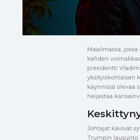
Maailmassa, jossa 
kahden voimakkaan
presidentti Vladim
yksityiskohtaisen k
käynnissä olevaa 
heijastaa kansainvä
Keskittyny
Johtajat kävivät sy
Trumpin lausunto hä