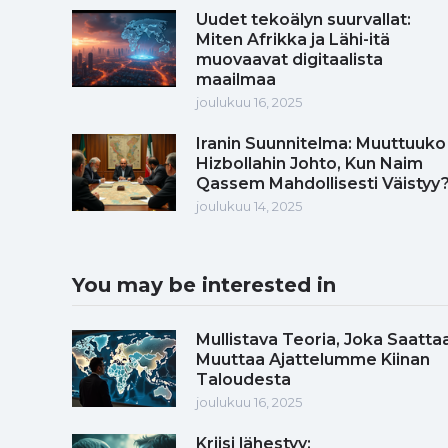
Uudet tekoälyn suurvallat:
Miten Afrikka ja Lähi-itä
muovaavat digitaalista
maailmaa
joulukuu 16, 2025
Iranin Suunnitelma: Muuttuuko
Hizbollahin Johto, Kun Naim
Qassem Mahdollisesti Väistyy
joulukuu 14, 2025
You may be interested in
Mullistava Teoria, Joka Saatta
Muuttaa Ajattelumme Kiinan
Taloudesta
joulukuu 16, 2025
Kriisi lähestyy: