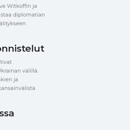
ve Witkoffin ja
astaa diplomatian
älitykseen
nnistelut
tivat
rainan välillä.
kien ja
ansainvälistä
ssa