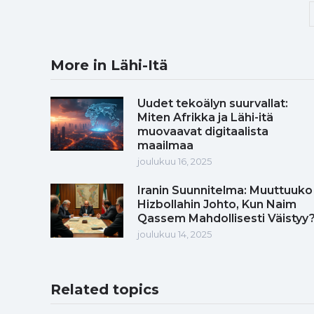
More in Lähi-Itä
Uudet tekoälyn suurvallat:
Miten Afrikka ja Lähi-itä
muovaavat digitaalista
maailmaa
joulukuu 16, 2025
Iranin Suunnitelma: Muuttuuko
Hizbollahin Johto, Kun Naim
Qassem Mahdollisesti Väistyy
joulukuu 14, 2025
Related topics