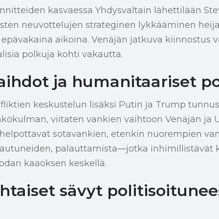
nnitteiden kasvaessa Yhdysvaltain lähettilään Ste
ten neuvottelujen strateginen lykkääminen heij
epävakaina aikoina. Venäjän jatkuva kiinnostus v
lisia polkuja kohti vakautta.
aihdot ja humanitaariset po
liktien keskustelun lisäksi Putin ja Trump tunnus
ökulman, viitaten vankien vaihtoon Venäjän ja Uk
helpottavat sotavankien, etenkin nuorempien van
utuneiden, palauttamista—jotka inhimillistävät k
sodan kaaoksen keskellä.
taiset sävyt politisoitunee
a