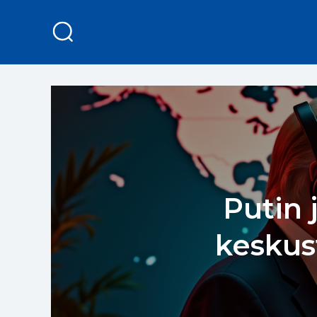
Putin
keskust