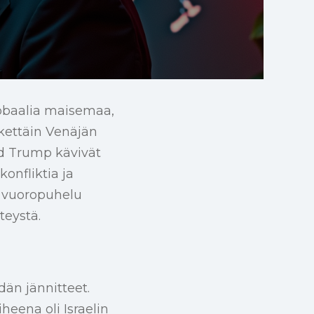
lobaalia maisemaa,
kettäin Venäjän
ld Trump kävivät
onfliktia ja
vuoropuhelu
teystä.
dän jännitteet.
heena oli Israelin