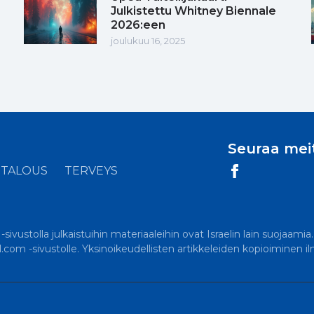
Julkistettu Whitney Biennale
2026:een
joulukuu 16, 2025
Seuraa mei
TALOUS
TERVEYS
ivustolla julkaistuihin materiaaleihin ovat Israelin lain suojaamia
el.com -sivustolle. Yksinoikeudellisten artikkeleiden kopioiminen i