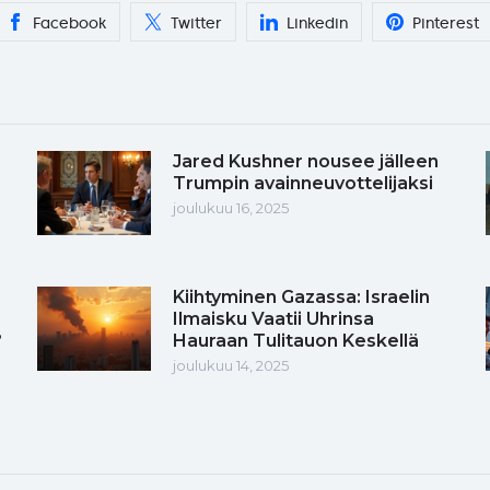
Facebook
Twitter
Linkedin
Pinterest
Jared Kushner nousee jälleen
Trumpin avainneuvottelijaksi
joulukuu 16, 2025
Kiihtyminen Gazassa: Israelin
Ilmaisku Vaatii Uhrinsa
?
Hauraan Tulitauon Keskellä
joulukuu 14, 2025