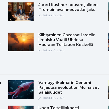
Jared Kushner nousee jälleen
Trumpin avainneuvottelijaksi
joulukuu 16, 2025
Kiihtyminen Gazassa: Israelin
Ilmaisku Vaatii Uhrinsa
?
Hauraan Tulitauon Keskellä
joulukuu 14, 2025
a
Vampyyrikalmarin Genomi
Paljastaa Evoluution Muinaiset
Salaisuudet
joulukuu 16, 2025
Upea Taiteilijakaarti