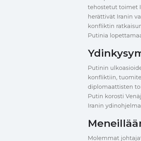
tehostetut toimet 
herättivät Iranin 
konfliktin ratkaisu
Putinia lopettamaa
Ydinkysymy
Putinin ulkoasioid
konfliktiin, tuomit
diplomaattisten toi
Putin korosti Venäj
Iranin ydinohjelmaan
Meneillää
Molemmat johtajat 