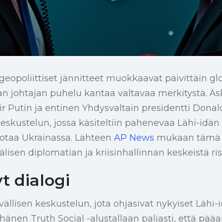
geopoliittiset jännitteet muokkaavat päivittäin g
 johtajan puhelu kantaa valtavaa merkitystä. Äs
ir Putin ja entinen Yhdysvaltain presidentti Dona
eskustelun, jossa käsiteltiin pahenevaa Lähi-idän k
sotaa Ukrainassa. Lähteen
AP News
mukaan tämä 
lisen diplomatian ja kriisinhallinnan keskeistä ris
t dialogi
vällisen keskustelun, jota ohjasivat nykyiset Lähi-i
nen Truth Social -alustallaan paljasti, että pääai