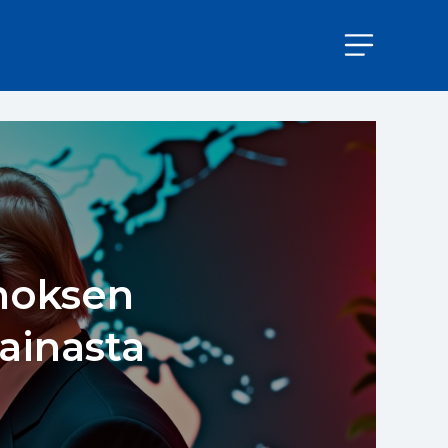
noksen
rainasta