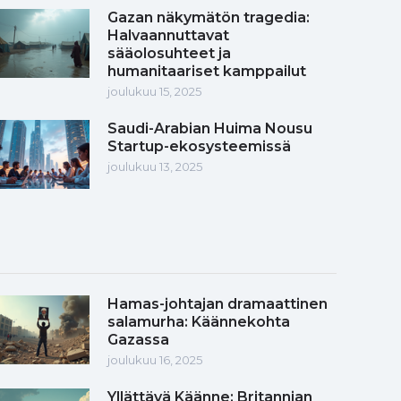
Gazan näkymätön tragedia:
Halvaannuttavat
sääolosuhteet ja
humanitaariset kamppailut
joulukuu 15, 2025
Saudi-Arabian Huima Nousu
Startup-ekosysteemissä
joulukuu 13, 2025
Hamas-johtajan dramaattinen
salamurha: Käännekohta
Gazassa
joulukuu 16, 2025
Yllättävä Käänne: Britannian