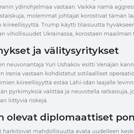
Iranin ydinohjelmaa vastaan. Vaikka nämä aggress
vastaiskuja, molemmat johtajat korostivat tämän l
n kiireellisyyttä. Trump käytti tilaisuutta hyväks
n vihollisuudet Ukrainassa, korostaen maailman t
kset ja välitysyritykset
en neuvonantaja Yuri Ushakov esitti Venäjän kanna
en Irania vastaan kohdistetut sotilaalliset operaati
mien kiireellisyyttä estää Lähi-idän laajalle levinn
än pyrkimyksiä välittää ja neuvotella ratkaisuja, j
 liittyviä riskejä.
n olevat diplomaattiset pon
harkitsivat mahdollisuutta avata uudelleen kesku