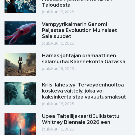
Taloudesta
joulukuu 16, 2025
Vampyyrikalmarin Genomi
Paljastaa Evoluution Muinaiset
Salaisuudet
joulukuu 16, 2025
Hamas-johtajan dramaattinen
salamurha: Käännekohta Gazassa
joulukuu 16, 2025
Kriisi lähestyy: Terveydenhuoltoa
koskeva väittely, joka voi
kaksinkertaistaa vakuutusmaksut
joulukuu 16, 2025
Upea Taiteilijakaarti Julkistettu
Whitney Biennale 2026:een
joulukuu 16, 2025