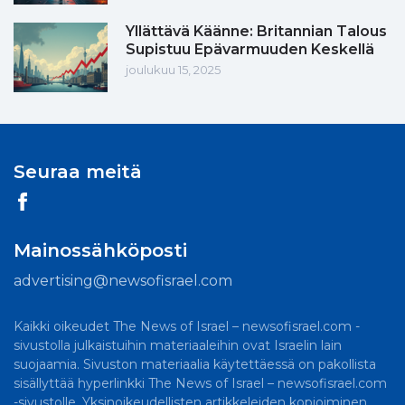
Yllättävä Käänne: Britannian Talous
Supistuu Epävarmuuden Keskellä
joulukuu 15, 2025
Seuraa meitä
Mainossähköposti
advertising@newsofisrael.com
Kaikki oikeudet The News of Israel – newsofisrael.com -
sivustolla julkaistuihin materiaaleihin ovat Israelin lain
suojaamia. Sivuston materiaalia käytettäessä on pakollista
sisällyttää hyperlinkki The News of Israel – newsofisrael.com
-sivustolle. Yksinoikeudellisten artikkeleiden kopioiminen