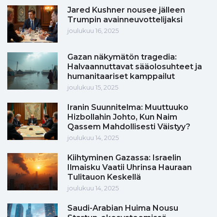
Jared Kushner nousee jälleen
Trumpin avainneuvottelijaksi
joulukuu 16, 2025
Gazan näkymätön tragedia:
Halvaannuttavat sääolosuhteet ja
humanitaariset kamppailut
joulukuu 15, 2025
Iranin Suunnitelma: Muuttuuko
Hizbollahin Johto, Kun Naim
Qassem Mahdollisesti Väistyy?
joulukuu 14, 2025
Kiihtyminen Gazassa: Israelin
Ilmaisku Vaatii Uhrinsa Hauraan
Tulitauon Keskellä
joulukuu 14, 2025
Saudi-Arabian Huima Nousu