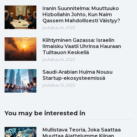
Iranin Suunnitelma: Muuttuuko
Hizbollahin Johto, Kun Naim
Qassem Mahdollisesti Väistyy?
joulukuu 14, 2025
Kiihtyminen Gazassa: Israelin
Ilmaisku Vaatii Uhrinsa Hauraan
Tulitauon Keskellä
joulukuu 14, 2025
Saudi-Arabian Huima Nousu
Startup-ekosysteemissä
joulukuu 13, 2025
You may be interested in
Mullistava Teoria, Joka Saattaa
Muuttaa Ajattelumme Kiinan