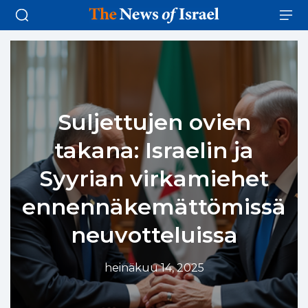
Suljettujen ovien
takana: Israelin ja
Syyrian virkamiehet
ennennäkemättömissä
neuvotteluissa
heinäkuu 14, 2025