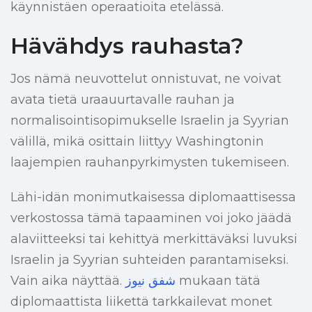
käynnistäen operaatioita etelässä.
Hävähdys rauhasta?
Jos nämä neuvottelut onnistuvat, ne voivat
avata tietä uraauurtavalle rauhan ja
normalisointisopimukselle Israelin ja Syyrian
välillä, mikä osittain liittyy Washingtonin
laajempien rauhanpyrkimysten tukemiseen.
Lähi-idän monimutkaisessa diplomaattisessa
verkostossa tämä tapaaminen voi joko jäädä
alaviitteeksi tai kehittyä merkittäväksi luvuksi
Israelin ja Syyrian suhteiden parantamiseksi.
Vain aika näyttää.
شفق نيوز
mukaan tätä
diplomaattista liikettä tarkkailevat monet