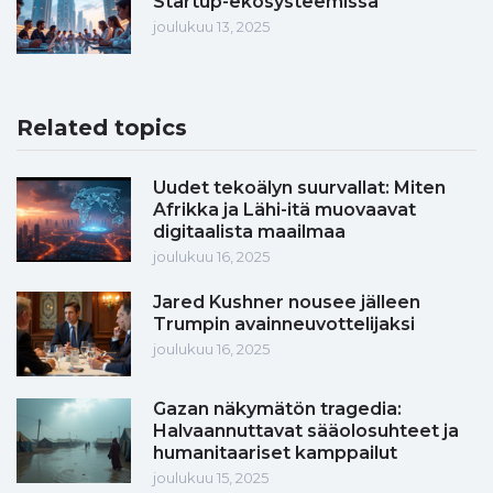
Startup-ekosysteemissä
joulukuu 13, 2025
Related topics
Uudet tekoälyn suurvallat: Miten
Afrikka ja Lähi-itä muovaavat
digitaalista maailmaa
joulukuu 16, 2025
Jared Kushner nousee jälleen
Trumpin avainneuvottelijaksi
joulukuu 16, 2025
Gazan näkymätön tragedia:
Halvaannuttavat sääolosuhteet ja
humanitaariset kamppailut
joulukuu 15, 2025