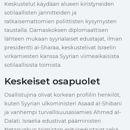
Keskustelut käydään alueen kiristyneiden
sotilaallisten jännitteiden ja
ratkaisemattomien poliittisten kysymysten
taustalla. Damaskoksen diplomaattisen
lähteen mukaan syyrialaiset edustajat, ilman
presidentti al-Sharaa, keskustelivat Israelin
virkamiesten kanssa Syyrian viimeaikaisista
sotilaallisista toimista.
Keskeiset osapuolet
Osallistujina olivat korkean profiilin henkilöt,
kuten Syyrian ulkoministeri Asaad al-Shibani
ja vanhempi turvallisuusasiamies Ahmed al-
Dalati. Israelia edustivat pääministeri
Netanyahun toimiston erityisedustajat sekä