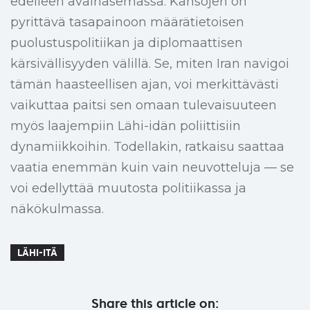
edelleen avainasemassa. Kansojen on
pyrittävä tasapainoon määrätietoisen
puolustuspolitiikan ja diplomaattisen
kärsivällisyyden välillä. Se, miten Iran navigoi
tämän haasteellisen ajan, voi merkittävästi
vaikuttaa paitsi sen omaan tulevaisuuteen
myös laajempiin Lähi-idän poliittisiin
dynamiikkoihin. Todellakin, ratkaisu saattaa
vaatia enemmän kuin vain neuvotteluja — se
voi edellyttää muutosta politiikassa ja
näkökulmassa.
LÄHI-ITÄ
Share this article on: