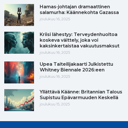
Hamas-johtajan dramaattinen
salamurha: Käännekohta Gazassa
joulukuu 16, 2025
Kriisi lähestyy: Terveydenhuoltoa
koskeva väittely, joka voi
kaksinkertaistaa vakuutusmaksut
joulukuu 16, 2025
Upea Taiteilijakaarti Julkistettu
Whitney Biennale 2026:een
joulukuu 16, 2025
Yllättävä Käänne: Britannian Talous
Supistuu Epävarmuuden Keskellä
joulukuu 15, 2025