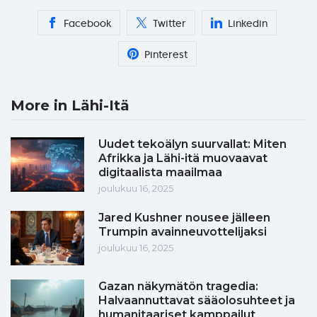
Facebook
Twitter
Linkedin
Pinterest
More in Lähi-Itä
Uudet tekoälyn suurvallat: Miten
Afrikka ja Lähi-itä muovaavat
digitaalista maailmaa
joulukuu 16, 2025
Jared Kushner nousee jälleen
Trumpin avainneuvottelijaksi
joulukuu 16, 2025
Gazan näkymätön tragedia:
Halvaannuttavat sääolosuhteet ja
humanitaariset kamppailut