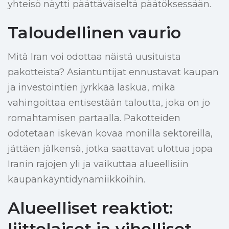
yhteisö näytti päättäväiseltä päätöksessään.
Taloudellinen vaurio
Mitä Iran voi odottaa näistä uusituista
pakotteista? Asiantuntijat ennustavat kaupan
ja investointien jyrkkää laskua, mikä
vahingoittaa entisestään taloutta, joka on jo
romahtamisen partaalla. Pakotteiden
odotetaan iskevän kovaa monilla sektoreilla,
jättäen jälkensä, jotka saattavat ulottua jopa
Iranin rajojen yli ja vaikuttaa alueellisiin
kaupankäyntidynamiikkoihin.
Alueelliset reaktiot:
liittolaiset ja viholliset