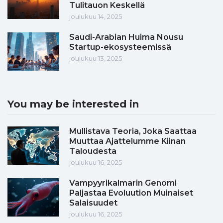
Tulitauon Keskellä
joulukuu 14, 2025
Saudi-Arabian Huima Nousu
Startup-ekosysteemissä
joulukuu 13, 2025
You may be interested in
Mullistava Teoria, Joka Saattaa
Muuttaa Ajattelumme Kiinan
Taloudesta
joulukuu 16, 2025
Vampyyrikalmarin Genomi
Paljastaa Evoluution Muinaiset
Salaisuudet
joulukuu 16, 2025