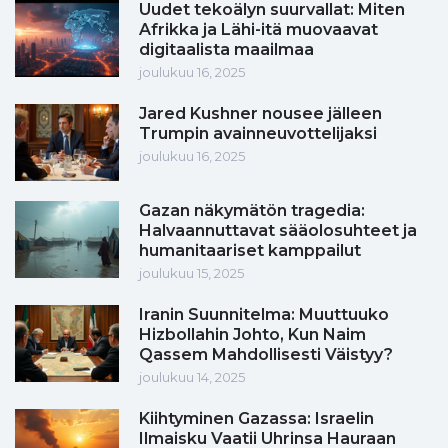
Uudet tekoälyn suurvallat: Miten
Afrikka ja Lähi-itä muovaavat
digitaalista maailmaa
joulukuu 16, 2025
Jared Kushner nousee jälleen
Trumpin avainneuvottelijaksi
joulukuu 16, 2025
Gazan näkymätön tragedia:
Halvaannuttavat sääolosuhteet ja
humanitaariset kamppailut
joulukuu 15, 2025
Iranin Suunnitelma: Muuttuuko
Hizbollahin Johto, Kun Naim
Qassem Mahdollisesti Väistyy?
joulukuu 14, 2025
Kiihtyminen Gazassa: Israelin
Ilmaisku Vaatii Uhrinsa Hauraan