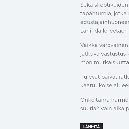
Sekä skeptikoiden 
tapahtumia, jotka 
edustajainhuoneen
Lähi-idälle, vetäen
Vaikka varovainen 
jatkuva vastustus P
monimutkaisuutta 
Tulevat päivät ra
kaatuuko se alueen
Onko tämä harmoni
suuria? Vain aika 
LÄHI-ITÄ