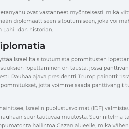
etanyahu ovat vastanneet myönteisesti, mikä viit
n diplomaattiseen sitoutumiseen, joka voi mahd
n Lähi-idän historian.
diplomatia
yttää Israelilta sitoutumista pommitusten lopett
llisuuksien lopettaminen on tausta, jossa panttiva
esti. Rauhaa ajava presidentti Trump painotti: “Isr
pommitukset, jotta voimme saada panttivangit tur
ainitsee, Israelin puolustusvoimat (IDF) valmista
 rauhaan suuntautuvaa muutosta. Suunnitelma ta
iippumatonta hallintoa Gazan alueelle, mikä väh