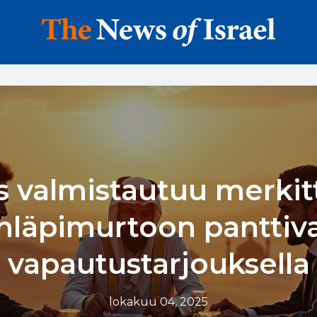
 valmistautuu merkit
nläpimurtoon panttiv
vapautustarjouksella
lokakuu 04, 2025