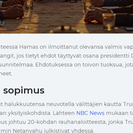
nteessä Hamas on ilmoittanut olevansa valmis va
ivangit, jos tietyt ehdot täyttyvät osana president
uunnitelmaa. Ehdotuksessa on toivon tuoksua, jot
neet.
 sopimus
t halukkuutensa neuvotella välittäjien kautta Tr
n yksityiskohdista. Lähteen
NBC News
mukaan 
s johtuu 20-kohdan rauhanaloitteesta, jonka Tru
min Netanyahu julkistivat yhdessä.