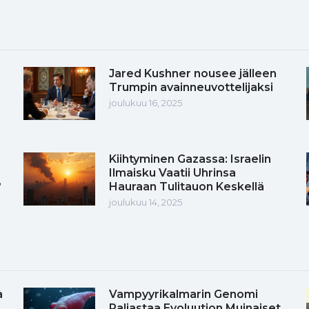
Jared Kushner nousee jälleen
Trumpin avainneuvottelijaksi
joulukuu 16, 2025
Kiihtyminen Gazassa: Israelin
Ilmaisku Vaatii Uhrinsa
?
Hauraan Tulitauon Keskellä
joulukuu 14, 2025
a
Vampyyrikalmarin Genomi
Paljastaa Evoluution Muinaiset