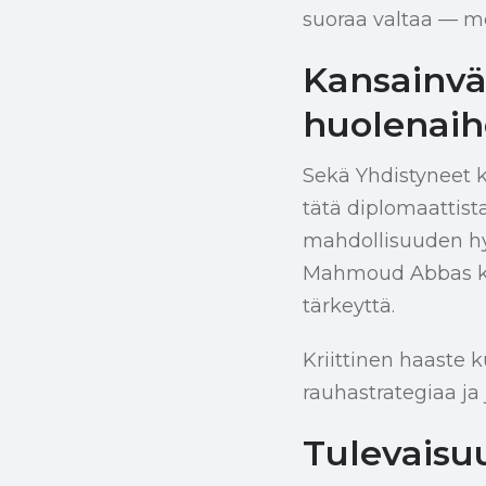
suoraa valtaa — m
Kansainvä
huolenaih
Sekä Yhdistyneet k
tätä diplomaattist
mahdollisuuden hy
Mahmoud Abbas kor
tärkeyttä.
Kriittinen haaste k
rauhastrategiaa ja 
Tulevais