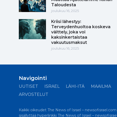
Taloudesta
joulukuu 16, 2025
Kriisi lähestyy:
Terveydenhuoltoa koskeva
väittely, joka voi
kaksinkertaistaa
vakuutusmaksut
joulukuu 16, 2025
Navigointi
UUTISET
ISRAEL
LÄHI-ITÄ
MAAILMA
ARVOSTELUT
Kaikki oikeudet The News of Israel – newsofisrael.com -s
sisällyttää hyperlinkki The News of Israel – newsofisra