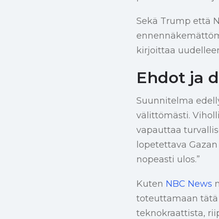
Sekä Trump että N
ennennäkemättömää
kirjoittaa uudellee
Ehdot ja 
Suunnitelma edell
välittömästi. Viho
vapauttaa turvallis
lopetettava Gazan 
nopeasti ulos.”
Kuten
NBC News
m
toteuttamaan tätä
teknokraattista, r