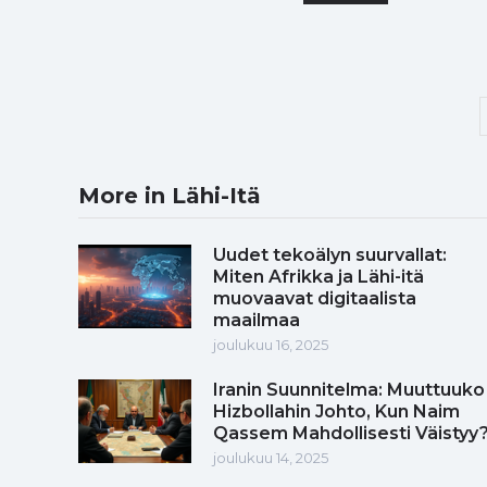
More in Lähi-Itä
Uudet tekoälyn suurvallat:
Miten Afrikka ja Lähi-itä
muovaavat digitaalista
maailmaa
joulukuu 16, 2025
Iranin Suunnitelma: Muuttuuko
Hizbollahin Johto, Kun Naim
Qassem Mahdollisesti Väistyy
joulukuu 14, 2025