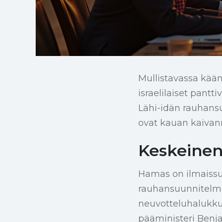
Mullistavassa kää
israelilaiset pantt
Lähi-idän rauhans
ovat kauan kaivan
Keskeinen
Hamas on ilmaissu
rauhansuunnitelma
neuvotteluhalukkuu
pääministeri Benja