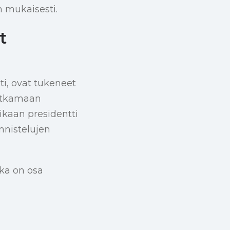
 mukaisesti.
t
i, ovat tukeneet
jatkamaan
ikaan presidentti
nnistelujen
oka on osa