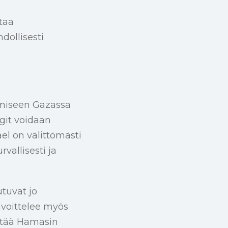
taa
ollisesti
amiseen Gazassa
ngit voidaan
ael on välittömästi
vallisesti ja
utuvat jo
voittelee myös
entää Hamasin