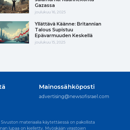
Gazassa
joulukuu 16, 2025
Yllättävä Käänne: Britannian
Talous Supistuu
Epävarmuuden Keskellä
joulukuu 15, 2025
tä
Mainossähköposti
advertising@newsofisrael.com
. Sivuston materiaalia käytettäessä on pakollista
lman lupaa on kielletty. Myöskään virastojen