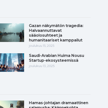
Gazan näkymätön tragedia:
Halvaannuttavat
sääolosuhteet ja
humanitaariset kamppailut
joulukuu 15, 2025
Saudi-Arabian Huima Nousu
Startup-ekosysteemissä
joulukuu 13, 2025
Hamas-johtajan dramaattinen
salamurha: Käännekohta