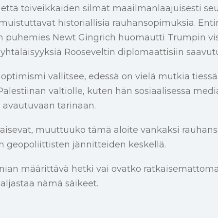
että toiveikkaiden silmät maailmanlaajuisesti se
muistuttavat historiallisia rauhansopimuksia. Ent
 puhemies Newt Gingrich huomautti Trumpin visi
 yhtäläisyyksiä Rooseveltin diplomaattisiin saavutu
optimismi vallitsee, edessä on vielä mutkia tiess
alestiinan valtiolle, kuten hän sosiaalisessa media
avautuvaan tarinaan.
tkaisevat, muuttuuko tämä aloite vankaksi rauhan
 geopoliittisten jännitteiden keskellä.
an määrittävä hetki vai ovatko ratkaisemattoma
paljastaa nämä säikeet.