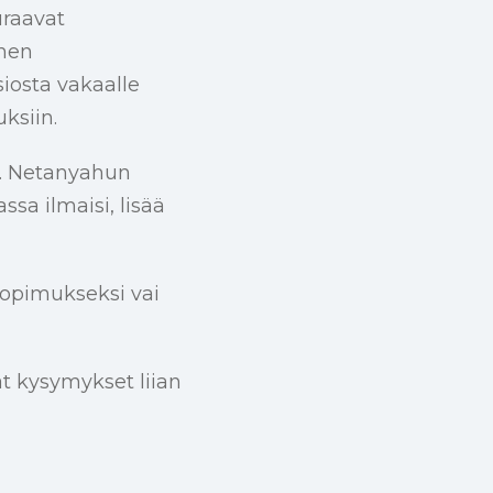
uraavat
inen
osta vakaalle
ksiin.
ä. Netanyahun
ssa ilmaisi, lisää
sopimukseksi vai
t kysymykset liian