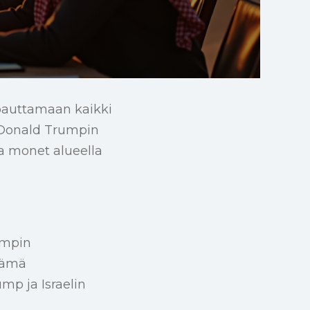
pauttamaan kaikki
ti Donald Trumpin
a monet alueella
umpin
tämä
mp ja Israelin