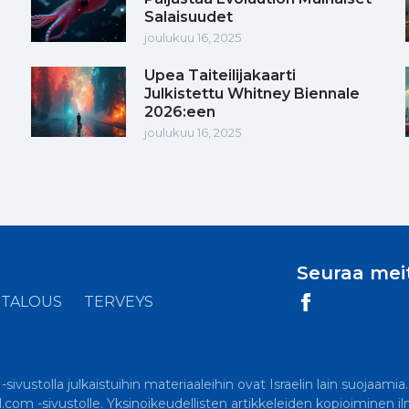
Salaisuudet
joulukuu 16, 2025
Upea Taiteilijakaarti
Julkistettu Whitney Biennale
2026:een
joulukuu 16, 2025
Seuraa mei
TALOUS
TERVEYS
ivustolla julkaistuihin materiaaleihin ovat Israelin lain suojaamia
el.com -sivustolle. Yksinoikeudellisten artikkeleiden kopioiminen i