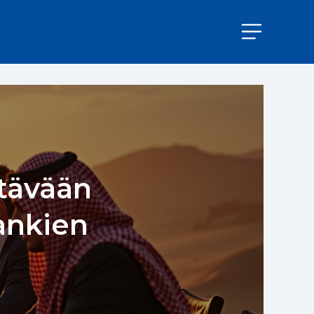
tävään
ankien