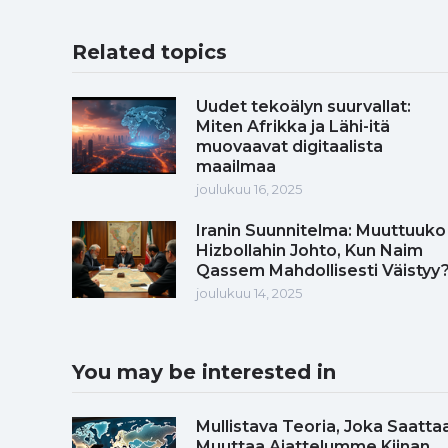
Related topics
Uudet tekoälyn suurvallat:
Miten Afrikka ja Lähi-itä
muovaavat digitaalista
maailmaa
joulukuu 16, 2025
Iranin Suunnitelma: Muuttuuko
Hizbollahin Johto, Kun Naim
Qassem Mahdollisesti Väistyy
joulukuu 14, 2025
You may be interested in
Mullistava Teoria, Joka Saatta
Muuttaa Ajattelumme Kiinan