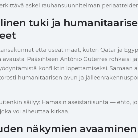
erkittävä askel rauhansuunnitelman periaatteiden
linen tuki ja humanitaarise
eet
ansakunnat että useat maat, kuten Qatar ja Egypt
a avausta. Pääsihteeri António Guterres rohkaisi 
ödyntämistä konfliktin lopettamiseksi. Samaan a
osti humanitaarisen avun ja jälleenrakennuspo
uitenkin säilyy: Hamasin aseistariisunta — ehto, j
joka voi aiheuttaa kitkaa.
uuden näkymien avaaminen