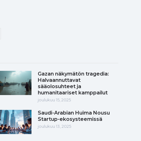
Gazan näkymätön tragedia:
Halvaannuttavat
sääolosuhteet ja
humanitaariset kamppailut
joulukuu 15, 2025
Saudi-Arabian Huima Nousu
Startup-ekosysteemissä
joulukuu 13, 2025