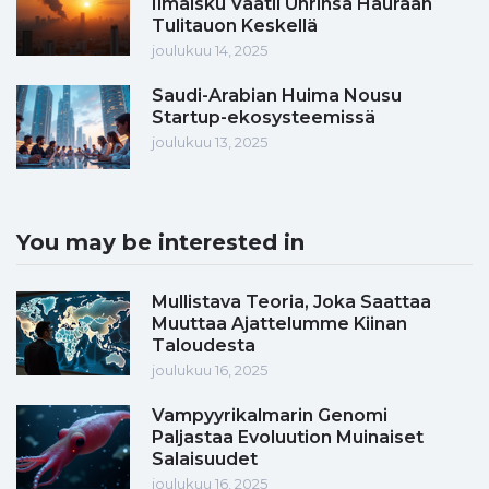
Ilmaisku Vaatii Uhrinsa Hauraan
Tulitauon Keskellä
joulukuu 14, 2025
Saudi-Arabian Huima Nousu
Startup-ekosysteemissä
joulukuu 13, 2025
You may be interested in
Mullistava Teoria, Joka Saattaa
Muuttaa Ajattelumme Kiinan
Taloudesta
joulukuu 16, 2025
Vampyyrikalmarin Genomi
Paljastaa Evoluution Muinaiset
Salaisuudet
joulukuu 16, 2025