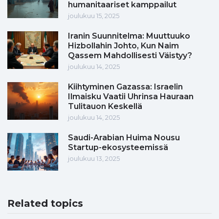
humanitaariset kamppailut
joulukuu 15, 2025
Iranin Suunnitelma: Muuttuuko
Hizbollahin Johto, Kun Naim
Qassem Mahdollisesti Väistyy?
joulukuu 14, 2025
Kiihtyminen Gazassa: Israelin
Ilmaisku Vaatii Uhrinsa Hauraan
Tulitauon Keskellä
joulukuu 14, 2025
Saudi-Arabian Huima Nousu
Startup-ekosysteemissä
joulukuu 13, 2025
Related topics