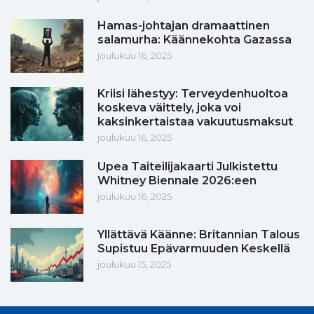
Hamas-johtajan dramaattinen
salamurha: Käännekohta Gazassa
joulukuu 16, 2025
Kriisi lähestyy: Terveydenhuoltoa
koskeva väittely, joka voi
kaksinkertaistaa vakuutusmaksut
joulukuu 16, 2025
Upea Taiteilijakaarti Julkistettu
Whitney Biennale 2026:een
joulukuu 16, 2025
Yllättävä Käänne: Britannian Talous
Supistuu Epävarmuuden Keskellä
joulukuu 15, 2025