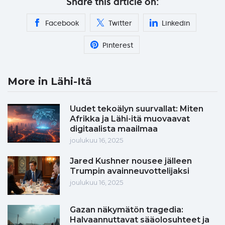
Share this article on:
Facebook
Twitter
Linkedin
Pinterest
More in Lähi-Itä
Uudet tekoälyn suurvallat: Miten
Afrikka ja Lähi-itä muovaavat
digitaalista maailmaa
joulukuu 16, 2025
Jared Kushner nousee jälleen
Trumpin avainneuvottelijaksi
joulukuu 16, 2025
Gazan näkymätön tragedia:
Halvaannuttavat sääolosuhteet ja