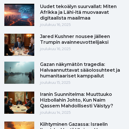
Uudet tekoälyn suurvallat: Miten
Afrikka ja Lähi-itä muovaavat
digitaalista maailmaa
joulukuu 16, 2025
Jared Kushner nousee jälleen
Trumpin avainneuvottelijaksi
joulukuu 16, 2025
Gazan näkymätön tragedia:
Halvaannuttavat sääolosuhteet ja
humanitaariset kamppailut
joulukuu 15, 2025
Iranin Suunnitelma: Muuttuuko
Hizbollahin Johto, Kun Naim
Qassem Mahdollisesti Väistyy?
joulukuu 14, 2025
Kiihtyminen Gazassa: Israelin