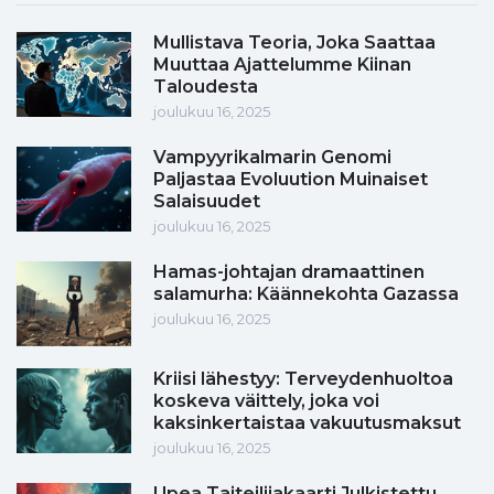
Mullistava Teoria, Joka Saattaa
Muuttaa Ajattelumme Kiinan
Taloudesta
joulukuu 16, 2025
Vampyyrikalmarin Genomi
Paljastaa Evoluution Muinaiset
Salaisuudet
joulukuu 16, 2025
Hamas-johtajan dramaattinen
salamurha: Käännekohta Gazassa
joulukuu 16, 2025
Kriisi lähestyy: Terveydenhuoltoa
koskeva väittely, joka voi
kaksinkertaistaa vakuutusmaksut
joulukuu 16, 2025
Upea Taiteilijakaarti Julkistettu