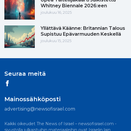
Whitney Biennale 2026:een
joulukuu 16, 2025
Yllättävä Käänne: Britannian Talous
Supistuu Epävarmuuden Keskellä
joulukuu 15, 2025
Seuraa meitä
Mainossähköposti
advertising@newsofisrael.com
Kaikki oikeudet The News of Israel – newsofisrael.com -
sivustolla julkaistuihin materiaaleihin ovat Israelin lain