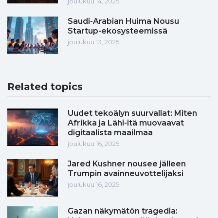
joulukuu 14, 2025
Saudi-Arabian Huima Nousu
Startup-ekosysteemissä
joulukuu 13, 2025
Related topics
Uudet tekoälyn suurvallat: Miten
Afrikka ja Lähi-itä muovaavat
digitaalista maailmaa
joulukuu 16, 2025
Jared Kushner nousee jälleen
Trumpin avainneuvottelijaksi
joulukuu 16, 2025
Gazan näkymätön tragedia: