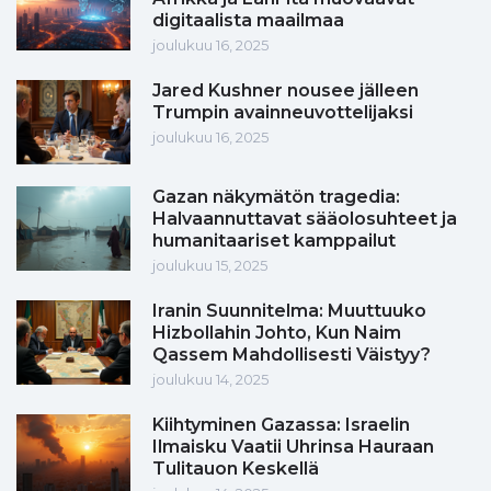
digitaalista maailmaa
joulukuu 16, 2025
Jared Kushner nousee jälleen
Trumpin avainneuvottelijaksi
joulukuu 16, 2025
Gazan näkymätön tragedia:
Halvaannuttavat sääolosuhteet ja
humanitaariset kamppailut
joulukuu 15, 2025
Iranin Suunnitelma: Muuttuuko
Hizbollahin Johto, Kun Naim
Qassem Mahdollisesti Väistyy?
joulukuu 14, 2025
Kiihtyminen Gazassa: Israelin
Ilmaisku Vaatii Uhrinsa Hauraan
Tulitauon Keskellä