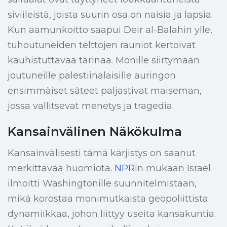
siviileistä, joista suurin osa on naisia ​​ja lapsia.
Kun aamunkoitto saapui Deir al-Balahin ylle,
tuhoutuneiden telttojen rauniot kertoivat
kauhistuttavaa tarinaa. Monille siirtymään
joutuneille palestiinalaisille auringon
ensimmäiset säteet paljastivat maiseman,
jossa vallitsevat menetys ja tragedia.
Kansainvälinen Näkökulma
Kansainvälisesti tämä kärjistys on saanut
merkittävää huomiota.
NPR
in mukaan Israel
ilmoitti Washingtonille suunnitelmistaan,
mikä korostaa monimutkaista geopoliittista
dynamiikkaa, johon liittyy useita kansakuntia.