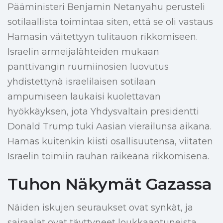
Pääministeri Benjamin Netanyahu perusteli
sotilaallista toimintaa siten, että se oli vastaus
Hamasin väitettyyn tulitauon rikkomiseen.
Israelin armeijalähteiden mukaan
panttivangin ruumiinosien luovutus
yhdistettynä israelilaisen sotilaan
ampumiseen laukaisi kuolettavan
hyökkäyksen, jota Yhdysvaltain presidentti
Donald Trump tuki Aasian vierailunsa aikana.
Hamas kuitenkin kiisti osallisuutensa, viitaten
Israelin toimiin rauhan räikeänä rikkomisena.
Tuhon Näkymät Gazassa
Näiden iskujen seuraukset ovat synkät, ja
sairaalat ovat täyttyneet loukkaantuneista