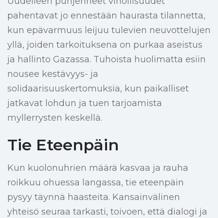
Uudelleen puhjenneet vihollisuudet
pahentavat jo ennestään haurasta tilannetta,
kun epävarmuus leijuu tulevien neuvottelujen
yllä, joiden tarkoituksena on purkaa aseistus
ja hallinto Gazassa. Tuhoista huolimatta esiin
nousee kestävyys- ja
solidaarisuuskertomuksia, kun paikalliset
jatkavat lohdun ja tuen tarjoamista
myllerrysten keskellä.
Tie Eteenpäin
Kun kuolonuhrien määrä kasvaa ja rauha
roikkuu ohuessa langassa, tie eteenpäin
pysyy täynnä haasteita. Kansainvälinen
yhteisö seuraa tarkasti, toivoen, että dialogi ja