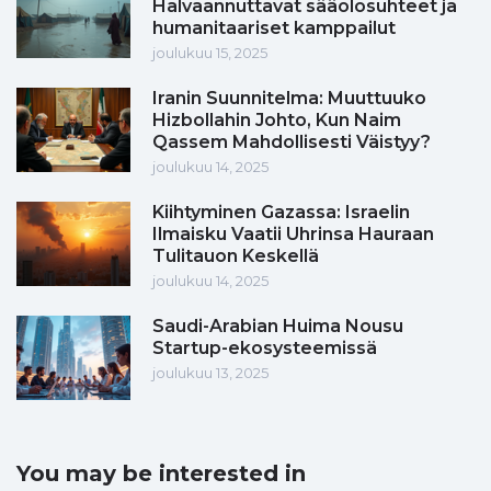
Halvaannuttavat sääolosuhteet ja
humanitaariset kamppailut
joulukuu 15, 2025
Iranin Suunnitelma: Muuttuuko
Hizbollahin Johto, Kun Naim
Qassem Mahdollisesti Väistyy?
joulukuu 14, 2025
Kiihtyminen Gazassa: Israelin
Ilmaisku Vaatii Uhrinsa Hauraan
Tulitauon Keskellä
joulukuu 14, 2025
Saudi-Arabian Huima Nousu
Startup-ekosysteemissä
joulukuu 13, 2025
You may be interested in