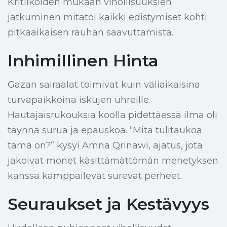
Kritiikoiden mukaan vihollisuuksien
jatkuminen mitätöi kaikki edistymiset kohti
pitkäaikaisen rauhan saavuttamista.
Inhimillinen Hinta
Gazan sairaalat toimivat kuin väliaikaisina
turvapaikkoina iskujen uhreille.
Hautajaisrukouksia koolla pidettäessä ilma oli
täynnä surua ja epäuskoa. “Mitä tulitaukoa
tämä on?” kysyi Amna Qrinawi, ajatus, jota
jakoivat monet käsittämättömän menetyksen
kanssa kamppailevat surevat perheet.
Seuraukset ja Kestävyys