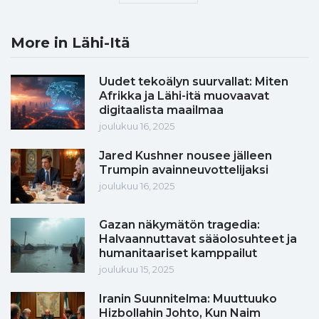
More in Lähi-Itä
Uudet tekoälyn suurvallat: Miten
Afrikka ja Lähi-itä muovaavat
digitaalista maailmaa
joulukuu 16, 2025
Jared Kushner nousee jälleen
Trumpin avainneuvottelijaksi
joulukuu 16, 2025
Gazan näkymätön tragedia:
Halvaannuttavat sääolosuhteet ja
humanitaariset kamppailut
joulukuu 15, 2025
Iranin Suunnitelma: Muuttuuko
Hizbollahin Johto, Kun Naim