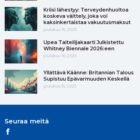
Kriisi lähestyy: Terveydenhuoltoa
koskeva väittely, joka voi
kaksinkertaistaa vakuutusmaksut
joulukuu 16, 2025
Upea Taiteilijakaarti Julkistettu
Whitney Biennale 2026:een
joulukuu 16, 2025
Yllättävä Käänne: Britannian Talous
Supistuu Epävarmuuden Keskellä
joulukuu 15, 2025
Seuraa meitä