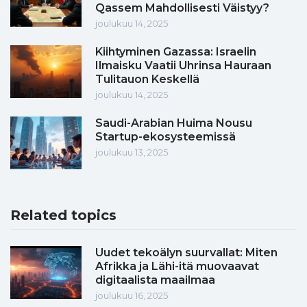
Qassem Mahdollisesti Väistyy?
joulukuu 14, 2025
Kiihtyminen Gazassa: Israelin
Ilmaisku Vaatii Uhrinsa Hauraan
Tulitauon Keskellä
joulukuu 14, 2025
Saudi-Arabian Huima Nousu
Startup-ekosysteemissä
joulukuu 13, 2025
Related topics
Uudet tekoälyn suurvallat: Miten
Afrikka ja Lähi-itä muovaavat
digitaalista maailmaa
joulukuu 16, 2025