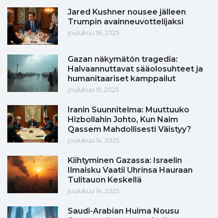
Jared Kushner nousee jälleen
Trumpin avainneuvottelijaksi
joulukuu 16, 2025
Gazan näkymätön tragedia:
Halvaannuttavat sääolosuhteet ja
humanitaariset kamppailut
joulukuu 15, 2025
Iranin Suunnitelma: Muuttuuko
Hizbollahin Johto, Kun Naim
Qassem Mahdollisesti Väistyy?
joulukuu 14, 2025
Kiihtyminen Gazassa: Israelin
Ilmaisku Vaatii Uhrinsa Hauraan
Tulitauon Keskellä
joulukuu 14, 2025
Saudi-Arabian Huima Nousu