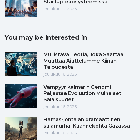
Startup-ekosysteemissä
joulukuu 13, 2025
You may be interested in
Mullistava Teoria, Joka Saattaa
Muuttaa Ajattelumme Kiinan
Taloudesta
joulukuu 16, 2025
Vampyyrikalmarin Genomi
Paljastaa Evoluution Muinaiset
Salaisuudet
joulukuu 16, 2025
Hamas-johtajan dramaattinen
salamurha: Käännekohta Gazassa
joulukuu 16, 2025