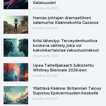
Salaisuudet
joulukuu 16, 2025
Hamas-johtajan dramaattinen
salamurha: Käännekohta Gazassa
joulukuu 16, 2025
Kriisi lähestyy: Terveydenhuoltoa
koskeva väittely, joka voi
kaksinkertaistaa vakuutusmaksut
joulukuu 16, 2025
Upea Taiteilijakaarti Julkistettu
Whitney Biennale 2026:een
joulukuu 16, 2025
Yllättävä Käänne: Britannian Talous
Supistuu Epävarmuuden Keskellä
joulukuu 15, 2025