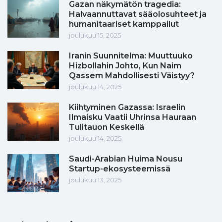
Gazan näkymätön tragedia:
Halvaannuttavat sääolosuhteet ja
humanitaariset kamppailut
joulukuu 15, 2025
Iranin Suunnitelma: Muuttuuko
Hizbollahin Johto, Kun Naim
Qassem Mahdollisesti Väistyy?
joulukuu 14, 2025
Kiihtyminen Gazassa: Israelin
Ilmaisku Vaatii Uhrinsa Hauraan
Tulitauon Keskellä
joulukuu 14, 2025
Saudi-Arabian Huima Nousu
Startup-ekosysteemissä
joulukuu 13, 2025