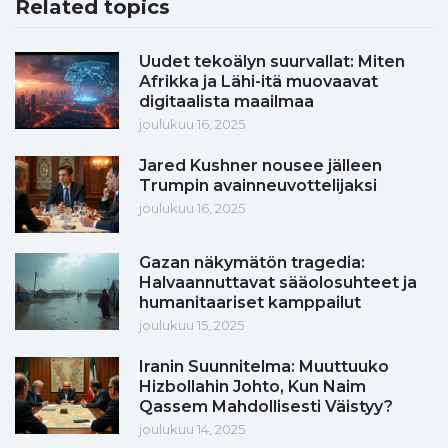
Related topics
Uudet tekoälyn suurvallat: Miten
Afrikka ja Lähi-itä muovaavat
digitaalista maailmaa
joulukuu 16, 2025
Jared Kushner nousee jälleen
Trumpin avainneuvottelijaksi
joulukuu 16, 2025
Gazan näkymätön tragedia:
Halvaannuttavat sääolosuhteet ja
humanitaariset kamppailut
joulukuu 15, 2025
Iranin Suunnitelma: Muuttuuko
Hizbollahin Johto, Kun Naim
Qassem Mahdollisesti Väistyy?
joulukuu 14, 2025