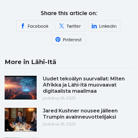
Share this article on:
Facebook
Twitter
Linkedin
Pinterest
More in Lähi-Itä
Uudet tekoälyn suurvallat: Miten
Afrikka ja Lähi-itä muovaavat
digitaalista maailmaa
joulukuu 16, 2025
Jared Kushner nousee jälleen
Trumpin avainneuvottelijaksi
joulukuu 16, 2025