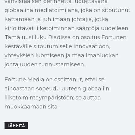
vahvistaa sen perinnettä luotettavana
globaalina mediatoimijana, joka on sitoutunut
kattamaan ja juhlimaan johtajia, jotka
kirjoittavat liiketoiminnan sääntöjä uudelleen.
Tämä uusi luku Riadissa on osoitus Fortunen
kestävälle sitoutumiselle innovaatioon,
yhteyksien luomiseen ja maailmanluokan
johtajuuden tunnustamiseen.
Fortune Media on osoittanut, ettei se
ainoastaan sopeudu uuteen globaaliin
liiketoimintaympäristöön; se auttaa
muokkaamaan sitä.
LÄHI-ITÄ