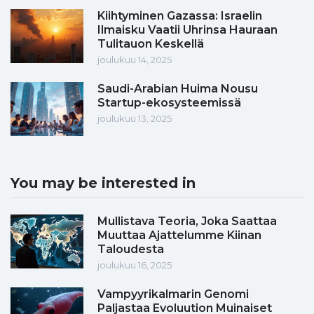
Kiihtyminen Gazassa: Israelin
Ilmaisku Vaatii Uhrinsa Hauraan
Tulitauon Keskellä
joulukuu 14, 2025
Saudi-Arabian Huima Nousu
Startup-ekosysteemissä
joulukuu 13, 2025
You may be interested in
Mullistava Teoria, Joka Saattaa
Muuttaa Ajattelumme Kiinan
Taloudesta
joulukuu 16, 2025
Vampyyrikalmarin Genomi
Paljastaa Evoluution Muinaiset