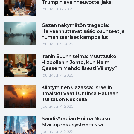
Trumpin avainneuvottelijaksi
joulukuu 16, 2025
Gazan näkymätön tragedia:
Halvaannuttavat sääolosuhteet ja
humanitaariset kamppailut
joulukuu 15, 2025
Iranin Suunnitelma: Muuttuuko
Hizbollahin Johto, Kun Naim
Qassem Mahdollisesti Väistyy?
joulukuu 14, 2025
Kiihtyminen Gazassa: Israelin
Ilmaisku Vaatii Uhrinsa Hauraan
Tulitauon Keskellä
joulukuu 14, 2025
Saudi-Arabian Huima Nousu
Startup-ekosysteemissä
joulukuu 13, 2025