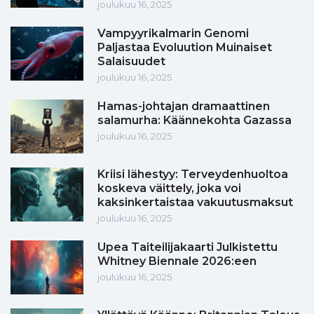
joulukuu 16, 2025
Vampyyrikalmarin Genomi
Paljastaa Evoluution Muinaiset
Salaisuudet
joulukuu 16, 2025
Hamas-johtajan dramaattinen
salamurha: Käännekohta Gazassa
joulukuu 16, 2025
Kriisi lähestyy: Terveydenhuoltoa
koskeva väittely, joka voi
kaksinkertaistaa vakuutusmaksut
joulukuu 16, 2025
Upea Taiteilijakaarti Julkistettu
Whitney Biennale 2026:een
joulukuu 16, 2025