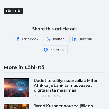
LÄHI-ITÄ
Share this article on:
Facebook
Twitter
Linkedin
Pinterest
More in Lähi-Itä
Uudet tekoälyn suurvallat: Miten
Afrikka ja Lähi-itä muovaavat
digitaalista maailmaa
joulukuu 16, 2025
Jared Kushner nousee jälleen