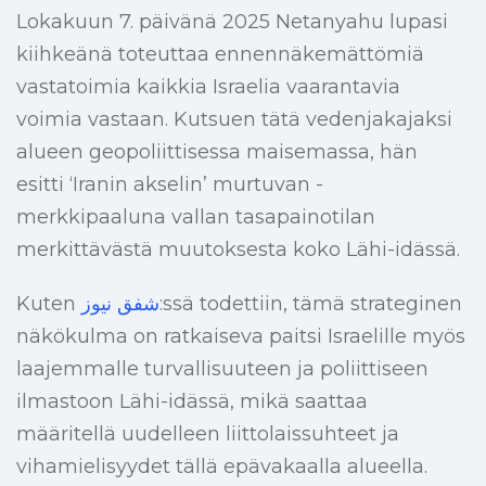
Lokakuun 7. päivänä 2025 Netanyahu lupasi
kiihkeänä toteuttaa ennennäkemättömiä
vastatoimia kaikkia Israelia vaarantavia
voimia vastaan. Kutsuen tätä vedenjakajaksi
alueen geopoliittisessa maisemassa, hän
esitti ‘Iranin akselin’ murtuvan -
merkkipaaluna vallan tasapainotilan
merkittävästä muutoksesta koko Lähi-idässä.
Kuten
شفق نيوز
:ssä todettiin, tämä strateginen
näkökulma on ratkaiseva paitsi Israelille myös
laajemmalle turvallisuuteen ja poliittiseen
ilmastoon Lähi-idässä, mikä saattaa
määritellä uudelleen liittolaissuhteet ja
vihamielisyydet tällä epävakaalla alueella.