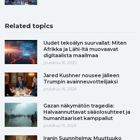
Related topics
Uudet tekoälyn suurvallat: Miten
Afrikka ja Lähi-itä muovaavat
digitaalista maailmaa
joulukuu 16, 2025
Jared Kushner nousee jälleen
Trumpin avainneuvottelijaksi
joulukuu 16, 2025
Gazan näkymätön tragedia:
Halvaannuttavat sääolosuhteet ja
humanitaariset kamppailut
joulukuu 15, 2025
Iranin Suunnitelma: Muuttuuko