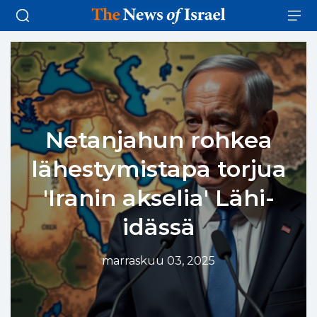
Netanjahun rohkea
lähestymistapa torjua
'Iranin akselia' Lähi-
idässä
marraskuu 03, 2025