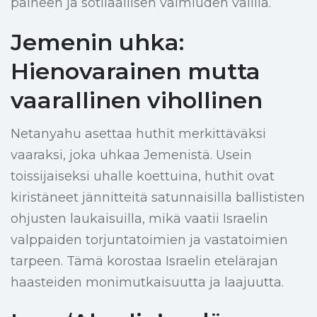
paineen ja sotilaallisen valmiuden välillä.
Jemenin uhka:
Hienovarainen mutta
vaarallinen vihollinen
Netanyahu asettaa huthit merkittäväksi
vaaraksi, joka uhkaa Jemenistä. Usein
toissijaiseksi uhalle koettuina, huthit ovat
kiristäneet jännitteitä satunnaisilla ballististen
ohjusten laukaisuilla, mikä vaatii Israelin
valppaiden torjuntatoimien ja vastatoimien
tarpeen. Tämä korostaa Israelin etelärajan
haasteiden monimutkaisuutta ja laajuutta.