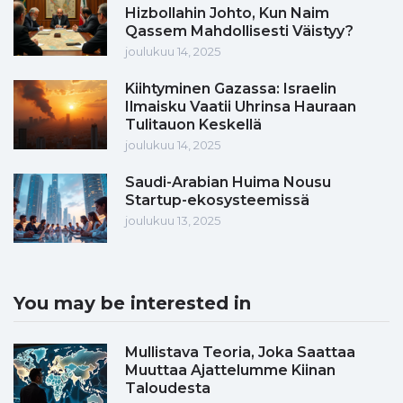
Hizbollahin Johto, Kun Naim
Qassem Mahdollisesti Väistyy?
joulukuu 14, 2025
Kiihtyminen Gazassa: Israelin
Ilmaisku Vaatii Uhrinsa Hauraan
Tulitauon Keskellä
joulukuu 14, 2025
Saudi-Arabian Huima Nousu
Startup-ekosysteemissä
joulukuu 13, 2025
You may be interested in
Mullistava Teoria, Joka Saattaa
Muuttaa Ajattelumme Kiinan
Taloudesta