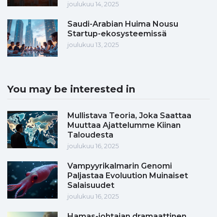
joulukuu 14, 2025
Saudi-Arabian Huima Nousu
Startup-ekosysteemissä
joulukuu 13, 2025
You may be interested in
Mullistava Teoria, Joka Saattaa
Muuttaa Ajattelumme Kiinan
Taloudesta
joulukuu 16, 2025
Vampyyrikalmarin Genomi
Paljastaa Evoluution Muinaiset
Salaisuudet
joulukuu 16, 2025
Hamas-johtajan dramaattinen