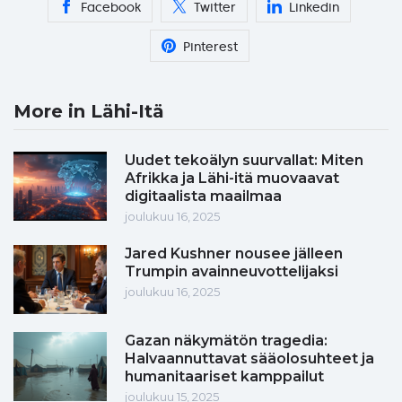
Facebook
Twitter
Linkedin
Pinterest
More in Lähi-Itä
Uudet tekoälyn suurvallat: Miten
Afrikka ja Lähi-itä muovaavat
digitaalista maailmaa
joulukuu 16, 2025
Jared Kushner nousee jälleen
Trumpin avainneuvottelijaksi
joulukuu 16, 2025
Gazan näkymätön tragedia:
Halvaannuttavat sääolosuhteet ja
humanitaariset kamppailut
joulukuu 15, 2025