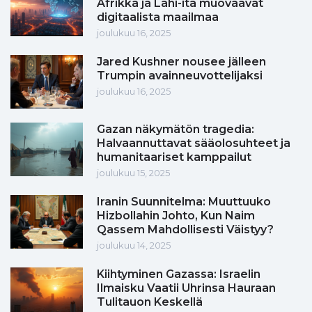
Afrikka ja Lähi-itä muovaavat
digitaalista maailmaa
joulukuu 16, 2025
Jared Kushner nousee jälleen
Trumpin avainneuvottelijaksi
joulukuu 16, 2025
Gazan näkymätön tragedia:
Halvaannuttavat sääolosuhteet ja
humanitaariset kamppailut
joulukuu 15, 2025
Iranin Suunnitelma: Muuttuuko
Hizbollahin Johto, Kun Naim
Qassem Mahdollisesti Väistyy?
joulukuu 14, 2025
Kiihtyminen Gazassa: Israelin
Ilmaisku Vaatii Uhrinsa Hauraan
Tulitauon Keskellä