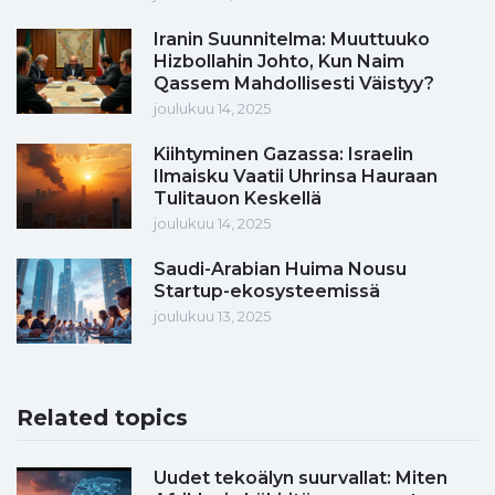
Iranin Suunnitelma: Muuttuuko
Hizbollahin Johto, Kun Naim
Qassem Mahdollisesti Väistyy?
joulukuu 14, 2025
Kiihtyminen Gazassa: Israelin
Ilmaisku Vaatii Uhrinsa Hauraan
Tulitauon Keskellä
joulukuu 14, 2025
Saudi-Arabian Huima Nousu
Startup-ekosysteemissä
joulukuu 13, 2025
Related topics
Uudet tekoälyn suurvallat: Miten