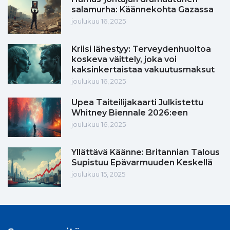
salamurha: Käännekohta Gazassa
joulukuu 16, 2025
Kriisi lähestyy: Terveydenhuoltoa
koskeva väittely, joka voi
kaksinkertaistaa vakuutusmaksut
joulukuu 16, 2025
Upea Taiteilijakaarti Julkistettu
Whitney Biennale 2026:een
joulukuu 16, 2025
Yllättävä Käänne: Britannian Talous
Supistuu Epävarmuuden Keskellä
joulukuu 15, 2025