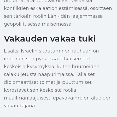
diplomatiataidot ovat olleet keskeisiä
konfliktien eskalaation estämisessä, osoittaen
sen tärkeän roolin Lähi-idän laajemmassa
geopoliittisessa maisemassa.
Vakauden vakaa tuki
Lisäksi Israelin sitoutuminen rauhaan on
ilmeinen sen pyrkiessä ratkaisemaan
keskeisiä kysymyksiä, kuten huumeiden
salakuljetusta naapurimaissa. Tällaiset
diplomaattiset toimet ja puuttumiset
korostavat sen keskeistä roolia
maailmanlaajuisesti epävakaimpien alueiden
vakauttajana.