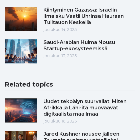
Kiihtyminen Gazassa: Israelin
Ilmaisku Vaatii Uhrinsa Hauraan
Tulitauon Keskellä
joulukuu 14, 2025
Saudi-Arabian Huima Nousu
Startup-ekosysteemissä
joulukuu 13, 2025
Related topics
Uudet tekoälyn suurvallat: Miten
Afrikka ja Lähi-itä muovaavat
digitaalista maailmaa
joulukuu 16, 2025
Jared Kushner nousee jälleen