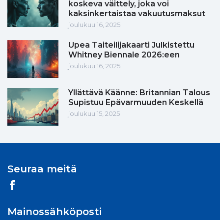
koskeva väittely, joka voi
kaksinkertaistaa vakuutusmaksut
joulukuu 16, 2025
Upea Taiteilijakaarti Julkistettu
Whitney Biennale 2026:een
joulukuu 16, 2025
Yllättävä Käänne: Britannian Talous
Supistuu Epävarmuuden Keskellä
joulukuu 15, 2025
Seuraa meitä
Mainossähköposti