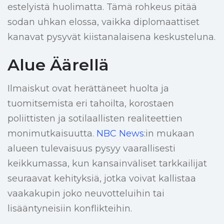
estelyistä huolimatta. Tämä rohkeus pitää
sodan uhkan elossa, vaikka diplomaattiset
kanavat pysyvät kiistanalaisena keskusteluna.
Alue Äärellä
Ilmaiskut ovat herättäneet huolta ja
tuomitsemista eri tahoilta, korostaen
poliittisten ja sotilaallisten realiteettien
monimutkaisuutta.
NBC News
:in mukaan
alueen tulevaisuus pysyy vaarallisesti
keikkumassa, kun kansainväliset tarkkailijat
seuraavat kehityksiä, jotka voivat kallistaa
vaakakupin joko neuvotteluihin tai
lisääntyneisiin konflikteihin.