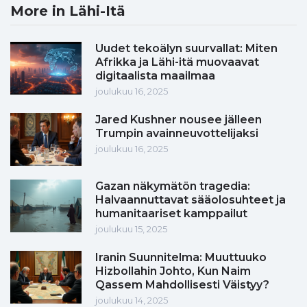
More in Lähi-Itä
Uudet tekoälyn suurvallat: Miten
Afrikka ja Lähi-itä muovaavat
digitaalista maailmaa
joulukuu 16, 2025
Jared Kushner nousee jälleen
Trumpin avainneuvottelijaksi
joulukuu 16, 2025
Gazan näkymätön tragedia:
Halvaannuttavat sääolosuhteet ja
humanitaariset kamppailut
joulukuu 15, 2025
Iranin Suunnitelma: Muuttuuko
Hizbollahin Johto, Kun Naim
Qassem Mahdollisesti Väistyy?
joulukuu 14, 2025