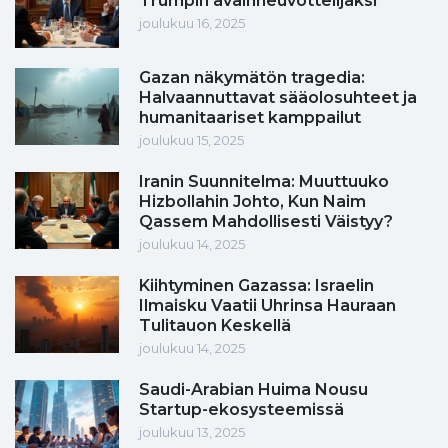
Trumpin avainneuvottelijaksi
joulukuu 16, 2025
Gazan näkymätön tragedia:
Halvaannuttavat sääolosuhteet ja
humanitaariset kamppailut
joulukuu 15, 2025
Iranin Suunnitelma: Muuttuuko
Hizbollahin Johto, Kun Naim
Qassem Mahdollisesti Väistyy?
joulukuu 14, 2025
Kiihtyminen Gazassa: Israelin
Ilmaisku Vaatii Uhrinsa Hauraan
Tulitauon Keskellä
joulukuu 14, 2025
Saudi-Arabian Huima Nousu
Startup-ekosysteemissä
joulukuu 13, 2025