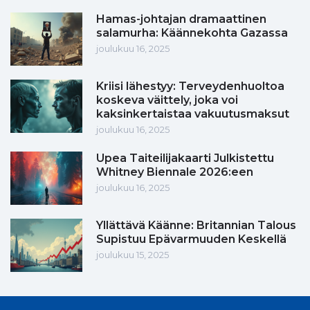
Hamas-johtajan dramaattinen
salamurha: Käännekohta Gazassa
joulukuu 16, 2025
Kriisi lähestyy: Terveydenhuoltoa
koskeva väittely, joka voi
kaksinkertaistaa vakuutusmaksut
joulukuu 16, 2025
Upea Taiteilijakaarti Julkistettu
Whitney Biennale 2026:een
joulukuu 16, 2025
Yllättävä Käänne: Britannian Talous
Supistuu Epävarmuuden Keskellä
joulukuu 15, 2025