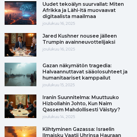
Uudet tekoälyn suurvallat: Miten
Afrikka ja Lähi-itä muovaavat
digitaalista maailmaa
joulukuu 16, 2025
Jared Kushner nousee jälleen
Trumpin avainneuvottelijaksi
joulukuu 16, 2025
Gazan näkymätön tragedia:
Halvaannuttavat sääolosuhteet ja
humanitaariset kamppailut
joulukuu 15, 2025
Iranin Suunnitelma: Muuttuuko
Hizbollahin Johto, Kun Naim
Qassem Mahdollisesti Väistyy?
joulukuu 14, 2025
Kiihtyminen Gazassa: Israelin
Ilmaisku Vaatii Uhrinsa Hauraan