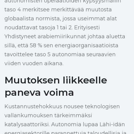
autonomisten operaatioiden kypsyysmallin
taso 4 merkitsee merkittävää muutosta
globaalista normista, jossa useimmat alat
noudattavat tasoja 1 tai 2. Erityisesti
Yhdistyneet arabiemiirikunnat johtaa aluetta
sillä, että 58 % sen energiaorganisaatioista
tavoittelee taso 5 autonomiaa seuraavien
viiden vuoden aikana.
Muutoksen liikkeelle
paneva voima
Kustannustehokkuus nousee teknologisen
vallankumouksen tärkeimmäksi
katalysaattoriksi. Autonomia lupaa Lähi-idän
energiasektorille parannettuja taloudellisia ja