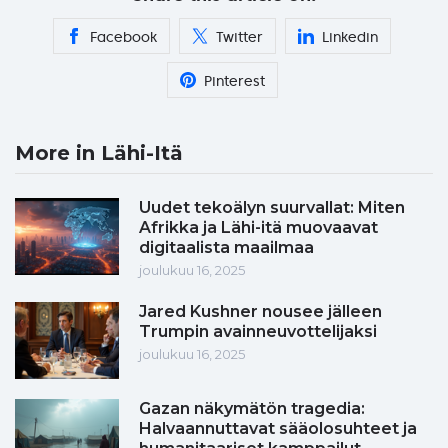
Facebook
Twitter
Linkedin
Pinterest
More in Lähi-Itä
Uudet tekoälyn suurvallat: Miten
Afrikka ja Lähi-itä muovaavat
digitaalista maailmaa
joulukuu 16, 2025
Jared Kushner nousee jälleen
Trumpin avainneuvottelijaksi
joulukuu 16, 2025
Gazan näkymätön tragedia:
Halvaannuttavat sääolosuhteet ja