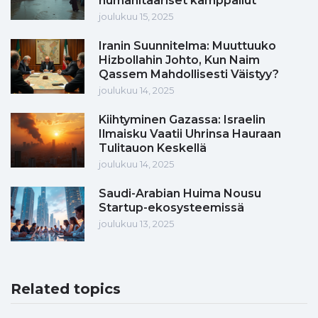
humanitaariset kamppailut
joulukuu 15, 2025
Iranin Suunnitelma: Muuttuuko
Hizbollahin Johto, Kun Naim
Qassem Mahdollisesti Väistyy?
joulukuu 14, 2025
Kiihtyminen Gazassa: Israelin
Ilmaisku Vaatii Uhrinsa Hauraan
Tulitauon Keskellä
joulukuu 14, 2025
Saudi-Arabian Huima Nousu
Startup-ekosysteemissä
joulukuu 13, 2025
Related topics