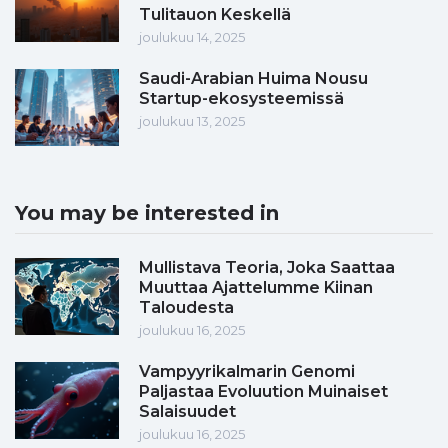
Tulitauon Keskellä
joulukuu 14, 2025
Saudi-Arabian Huima Nousu
Startup-ekosysteemissä
joulukuu 13, 2025
You may be interested in
Mullistava Teoria, Joka Saattaa
Muuttaa Ajattelumme Kiinan
Taloudesta
joulukuu 16, 2025
Vampyyrikalmarin Genomi
Paljastaa Evoluution Muinaiset
Salaisuudet
joulukuu 16, 2025